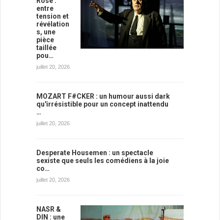
Rose :
entre
tension et
révélation
s, une
pièce
taillée
pou…
juillet 20, 2026
MOZART F#CKER : un humour aussi dark
qu'irrésistible pour un concept inattendu
…
juillet 20, 2026
Desperate Housemen : un spectacle
sexiste que seuls les comédiens à la joie
co…
juillet 20, 2026
NASR &
DIN : une