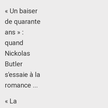
« Un baiser
de quarante
ans » :
quand
Nickolas
Butler
s'essaie à la
romance ...
« La