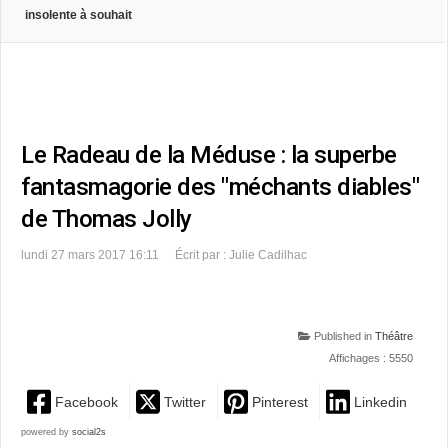
insolente à souhait
Le Radeau de la Méduse : la superbe
fantasmagorie des "méchants diables"
de Thomas Jolly
lundi 27 mars 2017 16:11
Écrit par : Julie Cadilhac
Published in
Théâtre
Affichages : 5550
Facebook
Twitter
Pinterest
Linkedin
powered by
social2s