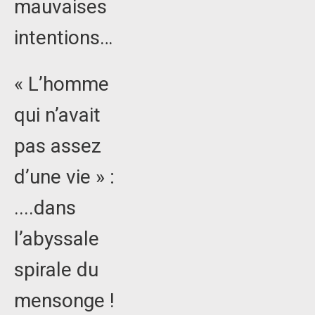
mauvaises
intentions…
« L’homme
qui n’avait
pas assez
d’une vie » :
....dans
l’abyssale
spirale du
mensonge !