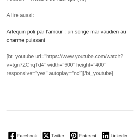
A lire aussi:
Arlequin poli par l'amour : un songe marivaudien au
charme puissant
[bt_youtube url="https://www.youtube.com/watch?
v=tgn7ZCnqTd4" width="600" height="400"
responsive="yes" autoplay="no"][/bt_youtube]
Facebook
Twitter
Pinterest
Linkedin