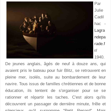
Par
Julie
Cadil
hac -
Lagra
ndepa
rade.f
r/
1940.
De jeunes anglais, âgés de neuf à douze ans, qui
avaient pris le bateau pour fuir Blitz, se retrouvent en
pleine mer, isolés, suite au bombardement de leur
navire. Tous issus de familles chrétiennes et de bonne
éducation, ils tentent de s'organiser pour se se
rationner et répartir les taches. C'est alors qu'ils
découvrent un passager de dernière minute, frêle et
silencieux, qu'il surnomme "Petit Renard". Mais