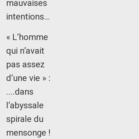
mauvaises
intentions…
« L’homme
qui n’avait
pas assez
d’une vie » :
....dans
l’abyssale
spirale du
mensonge !