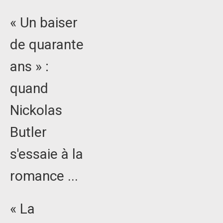
« Un baiser
de quarante
ans » :
quand
Nickolas
Butler
s'essaie à la
romance ...
« La