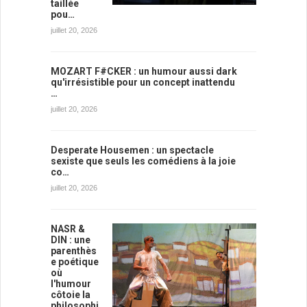
taillée
pou…
juillet 20, 2026
MOZART F#CKER : un humour aussi dark
qu'irrésistible pour un concept inattendu
…
juillet 20, 2026
Desperate Housemen : un spectacle
sexiste que seuls les comédiens à la joie
co…
juillet 20, 2026
NASR &
DIN : une
parenthès
e poétique
où
l'humour
côtoie la
philosophi