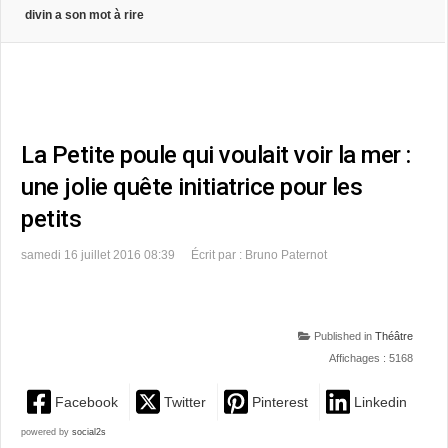
divin a son mot à rire
La Petite poule qui voulait voir la mer :
une jolie quête initiatrice pour les
petits
samedi 16 juillet 2016 08:39
Écrit par : Bruno Paternot
Published in
Théâtre
Affichages : 5168
Facebook
Twitter
Pinterest
Linkedin
powered by
social2s