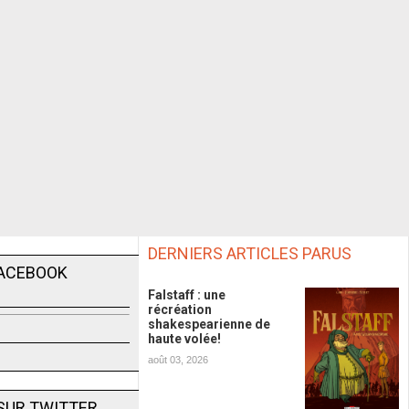
DERNIERS ARTICLES PARUS
FACEBOOK
Falstaff : une
récréation
shakespearienne de
haute volée!
août 03, 2026
SUR TWITTER