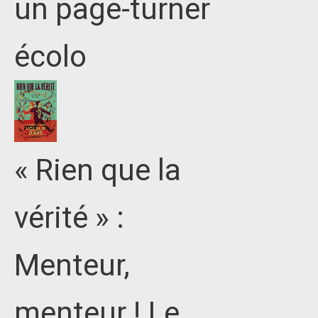
un page-turner
écolo
« Rien que la
vérité » :
Menteur,
menteur ! Le