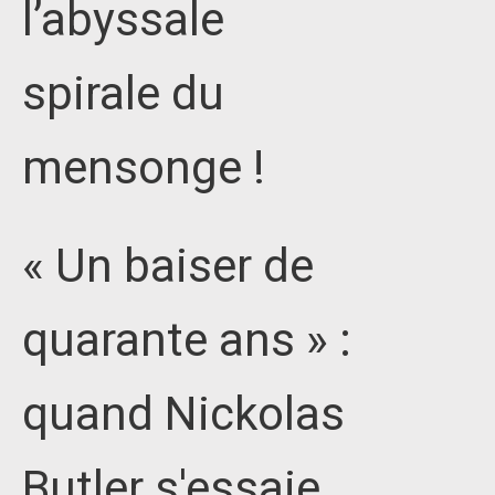
l’abyssale
spirale du
mensonge !
« Un baiser de
quarante ans » :
quand Nickolas
Butler s'essaie