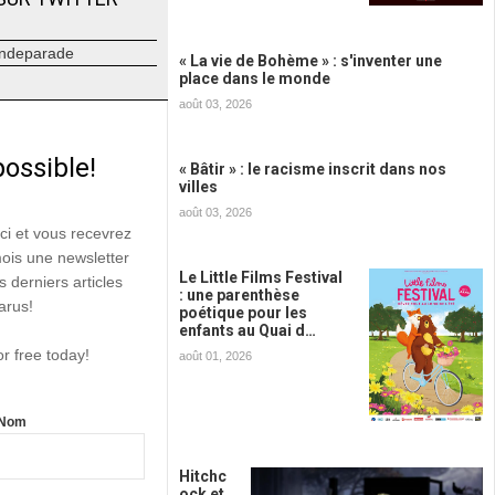
ndeparade
« La vie de Bohème » : s'inventer une
place dans le monde
août 03, 2026
possible!
« Bâtir » : le racisme inscrit dans nos
villes
août 03, 2026
ici et vous recevrez
mois une newsletter
Le Little Films Festival
s derniers articles
: une parenthèse
arus!
poétique pour les
enfants au Quai d…
or free today!
août 01, 2026
Nom
Hitchc
ock et