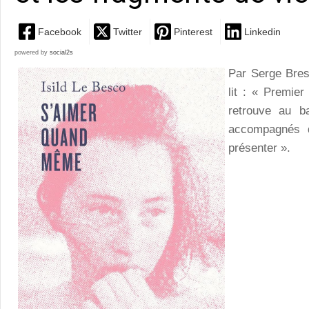
Facebook
Twitter
Pinterest
Linkedin
powered by
social2s
Par Serge Bres
lit : « Premie
retrouve au ba
accompagnés d’
présenter ».