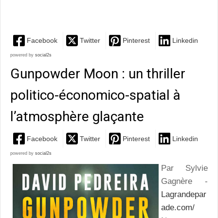
futur!
Facebook
Twitter
Pinterest
Linkedin
powered by
social2s
Gunpowder Moon : un thriller
politico-économico-spatial à
l’atmosphère glaçante
Facebook
Twitter
Pinterest
Linkedin
powered by
social2s
Par Sylvie
Gagnère -
Lagrandepar
ade.com/