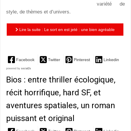
variété de
style, de thèmes et d’univers.
Lire la suite : Le sort en est jeté : une bien agréable
promenade en terres fantastiques
Facebook
Twitter
Pinterest
Linkedin
powered by
social2s
Bios : entre thriller écologique,
récit horrifique, hard SF, et
aventures spatiales, un roman
puissant et original