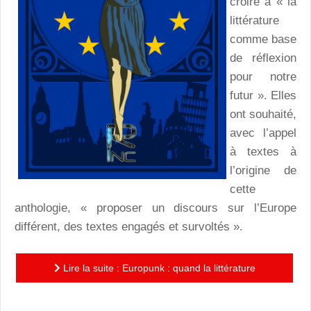
croire à « la
littérature
comme base
de réflexion
pour notre
futur ». Elles
ont souhaité,
avec l’appel
à textes à
l’origine de
cette
anthologie, « proposer un discours sur l’Europe
différent, des textes engagés et survoltés ».
Lire la suite : Europunk : quand la littérature
(re)devient source de réflexion sur le présent, et sur le