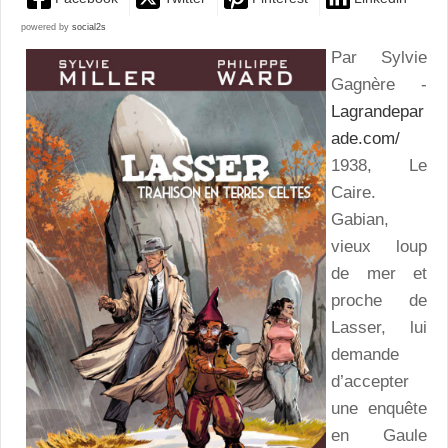
powered by
social2s
Par Sylvie
Gagnère -
Lagrandepar
ade.com/
1938, Le
Caire.
Gabian,
vieux loup
de mer et
proche de
Lasser, lui
demande
d’accepter
une enquête
en Gaule