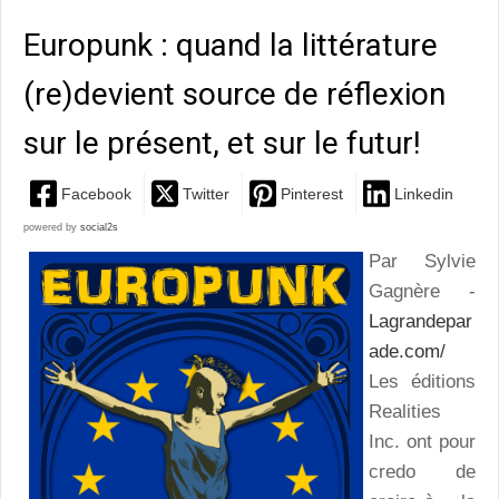
Europunk : quand la littérature
(re)devient source de réflexion
sur le présent, et sur le futur!
Facebook
Twitter
Pinterest
Linkedin
powered by
social2s
Par Sylvie
Gagnère -
Lagrandepar
ade.com/
Les éditions
Realities
Inc. ont pour
credo de