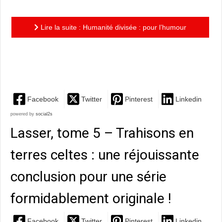
Lire la suite : Humanité divisée : pour l’humour
corrosif de Scalzi et une nouvelle plongée au cœur de
l’univers...
Facebook
Twitter
Pinterest
Linkedin
powered by
social2s
Lasser, tome 5 – Trahisons en
terres celtes : une réjouissante
conclusion pour une série
formidablement originale !
Facebook
Twitter
Pinterest
Linkedin