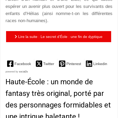
espérer un avenir plus ouvert pour les survivants des
enfants d’Hélias (ainsi nomme-t-on les différentes
races non-humaines).
Lire la suite : Le secret d’Éole : une fin de dyptique
(la suite de L’envolée des Enges) qui tient toutes ses...
Facebook
Twitter
Pinterest
Linkedin
powered by
social2s
Haute-École : un monde de
fantasy très original, porté par
des personnages formidables et
une intrigue haletante !