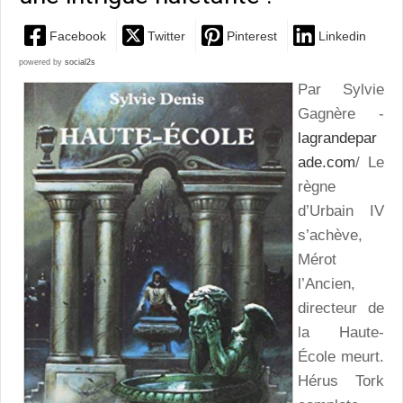
Facebook
Twitter
Pinterest
Linkedin
powered by
social2s
Par Sylvie
Gagnère -
lagrandepar
ade.com
/ Le
règne
d’Urbain IV
s’achève,
Mérot
l’Ancien,
directeur de
la Haute-
École meurt.
Hérus Tork