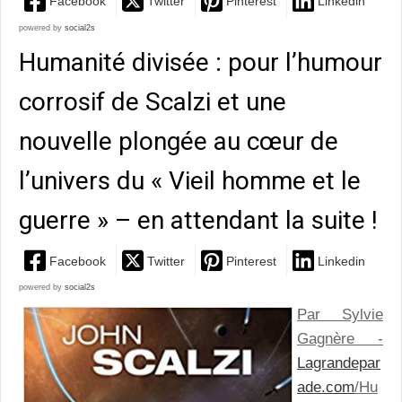
Facebook
Twitter
Pinterest
Linkedin
powered by
social2s
Humanité divisée : pour l’humour
corrosif de Scalzi et une
nouvelle plongée au cœur de
l’univers du « Vieil homme et le
guerre » – en attendant la suite !
Facebook
Twitter
Pinterest
Linkedin
powered by
social2s
Par Sylvie
Gagnère -
Lagrandepar
ade.com
/
Hu