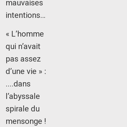
mauvaises
intentions…
« L’homme
qui n’avait
pas assez
d’une vie » :
....dans
l’abyssale
spirale du
mensonge !