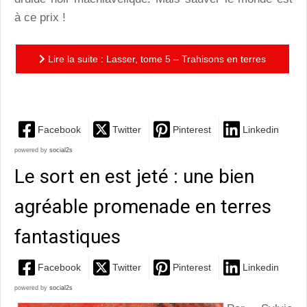
à ce prix !
Lire la suite : Lasser, tome 5 – Trahisons en terres
celtes : une réjouissante conclusion pour une série...
Facebook
Twitter
Pinterest
Linkedin
powered by
social2s
Le sort en est jeté : une bien
agréable promenade en terres
fantastiques
Facebook
Twitter
Pinterest
Linkedin
powered by
social2s