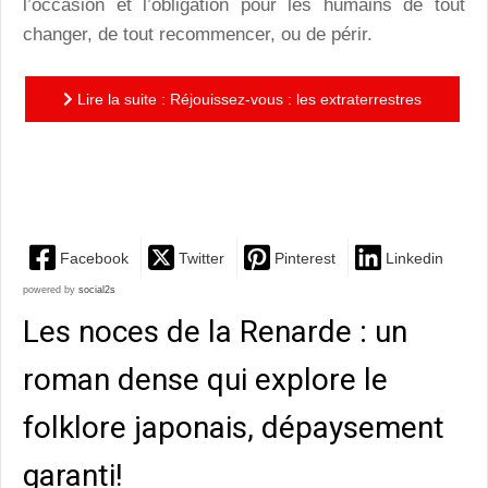
l’occasion et l’obligation pour les humains de tout
changer, de tout recommencer, ou de périr.
Lire la suite : Réjouissez-vous : les extraterrestres
sont venus sauver la Terre. La sauver des humains.
Tant pis...
Facebook
Twitter
Pinterest
Linkedin
powered by
social2s
Les noces de la Renarde : un
roman dense qui explore le
folklore japonais, dépaysement
garanti!