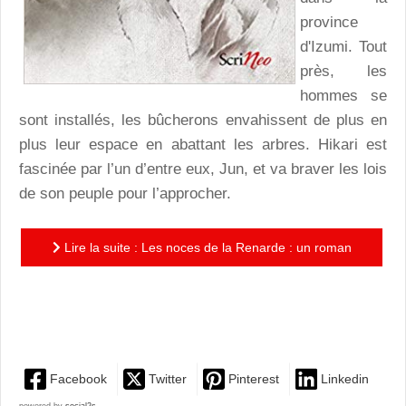
province
d'Izumi. Tout
près, les
hommes se
sont installés, les bûcherons envahissent de plus en
plus leur espace en abattant les arbres. Hikari est
fascinée par l’un d’entre eux, Jun, et va braver les lois
de son peuple pour l’approcher.
Lire la suite : Les noces de la Renarde : un roman
dense qui explore le folklore japonais, dépaysement
garanti!
Facebook
Twitter
Pinterest
Linkedin