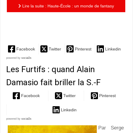
Lire la suite : Haute-École : un monde de fantasy
très original, porté par des personnages formidables et
une...
Facebook
Twitter
Pinterest
Linkedin
powered by
social2s
Les Furtifs : quand Alain
Damasio fait briller la S.-F
Facebook
Twitter
Pinterest
Linkedin
powered by
social2s
Par Serge