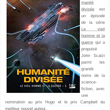
manité
divisée
est
un épisode
de la série
Le vieil
homme et la
guerre
qui a
propulsé
John Scalzi
parmi les
grands
noms de la
science-
fiction, avec
une
nomination au prix Hugo et le prix Campbell du
meilleur nouvel auteur.