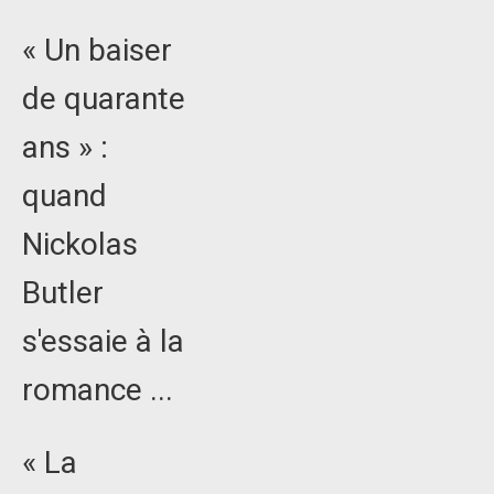
« Un baiser
de quarante
ans » :
quand
Nickolas
Butler
s'essaie à la
romance ...
« La