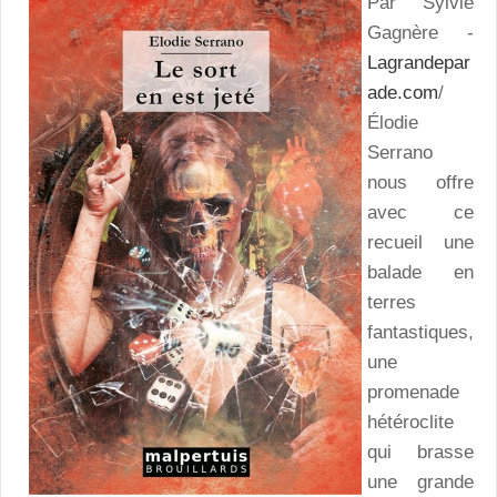
Par Sylvie
Gagnère -
Lagrandepar
ade.com
/
Élodie
Serrano
nous offre
avec ce
recueil une
balade en
terres
fantastiques,
une
promenade
hétéroclite
qui brasse
une grande