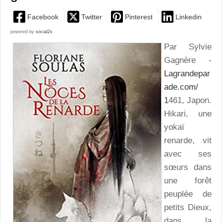
Facebook
Twitter
Pinterest
Linkedin
powered by
social2s
Par Sylvie
Gagnère -
Lagrandepar
ade.com/
1
461, Japon.
Hikari, une
yokaï
renarde, vit
avec ses
sœurs dans
une forêt
peuplée de
petits Dieux,
dans la