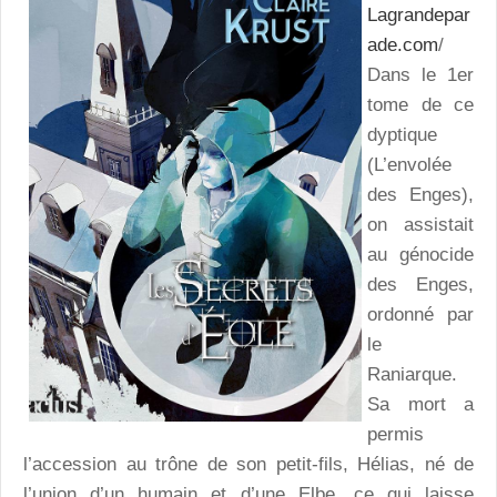
Lagrandepar
ade.com
/
Dans le 1er
tome de ce
dyptique
(L’envolée
des Enges),
on assistait
au génocide
des Enges,
ordonné par
le
Raniarque.
Sa mort a
permis
l’accession au trône de son petit-fils, Hélias, né de
l’union d’un humain et d’une Elbe, ce qui laisse