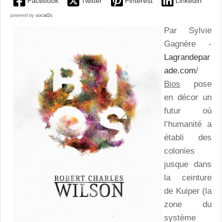
Facebook
Twitter
Pinterest
Linkedin
powered by
social2s
Par Sylvie
Gagnère -
Lagrandepar
ade.com
/
Bios
pose
en décor un
futur où
l’humanité a
établi des
colonies
jusque dans
la ceinture
de Kuiper (la
zone du
système