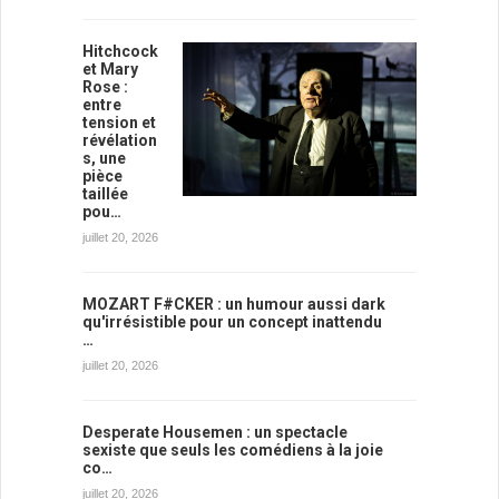
Hitchcock
et Mary
Rose :
entre
tension et
révélation
s, une
pièce
taillée
pou…
juillet 20, 2026
MOZART F#CKER : un humour aussi dark
qu'irrésistible pour un concept inattendu
…
juillet 20, 2026
Desperate Housemen : un spectacle
sexiste que seuls les comédiens à la joie
co…
juillet 20, 2026