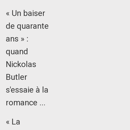
« Un baiser
de quarante
ans » :
quand
Nickolas
Butler
s'essaie à la
romance ...
« La