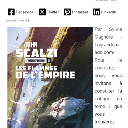
Facebook
Twitter
Pinterest
Linkedin
powered by
social2s
Par Sylvie
Gagnère -
Lagrandepar
ade.com
/
Pour le
contexte,
nous vous
invitons à
consulter la
critique du
tome 1, que
vous
trouverez