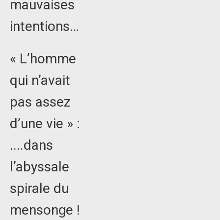
mauvaises
intentions…
« L’homme
qui n’avait
pas assez
d’une vie » :
....dans
l’abyssale
spirale du
mensonge !