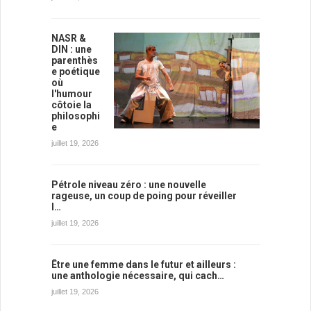
NASR &
DIN : une
parenthès
e poétique
où
l'humour
côtoie la
philosophi
e
juillet 19, 2026
Pétrole niveau zéro : une nouvelle
rageuse, un coup de poing pour réveiller
l…
juillet 19, 2026
Être une femme dans le futur et ailleurs :
une anthologie nécessaire, qui cach…
juillet 19, 2026