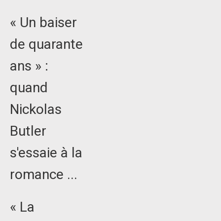
« Un baiser
de quarante
ans » :
quand
Nickolas
Butler
s'essaie à la
romance ...
« La