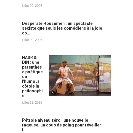
juillet 20, 2026
Desperate Housemen : un spectacle
sexiste que seuls les comédiens à la joie
co…
juillet 20, 2026
NASR &
DIN : une
parenthès
e poétique
où
l'humour
côtoie la
philosophi
e
juillet 19, 2026
Pétrole niveau zéro : une nouvelle
rageuse, un coup de poing pour réveiller
l…