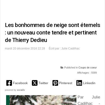
Les bonhommes de neige sont éternels
: un nouveau conte tendre et pertinent
de Thierry Dedieu
mardi 20 décembre 2016 22:28
Écrit par : Julie Cadilhac
Published in
Coups de coeur
Affichages : 5589
Facebook
Twitter
Pinterest
Linkedin
powered by
social2s
Par Julie
Cadilhac -