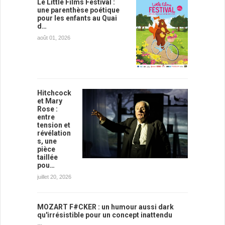
Le Little Films Festival :
une parenthèse poétique
pour les enfants au Quai
d…
août 01, 2026
Hitchcock
et Mary
Rose :
entre
tension et
révélation
s, une
pièce
taillée
pou…
juillet 20, 2026
MOZART F#CKER : un humour aussi dark
qu'irrésistible pour un concept inattendu
…