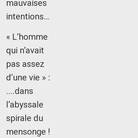
mauvaises
intentions…
« L’homme
qui n’avait
pas assez
d’une vie » :
....dans
l’abyssale
spirale du
mensonge !