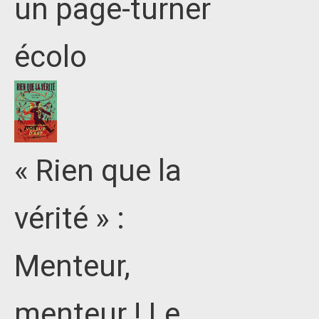
un page-turner
écolo
« Rien que la
vérité » :
Menteur,
menteur ! Le