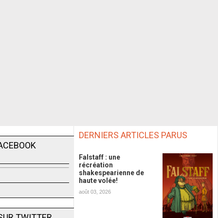
DERNIERS ARTICLES PARUS
FACEBOOK
Falstaff : une
récréation
shakespearienne de
haute volée!
août 03, 2026
SUR TWITTER