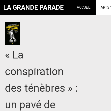
LA GRANDE PARADE
ACCUEIL
ARTS 
« La
conspiration
des ténèbres » :
un pavé de