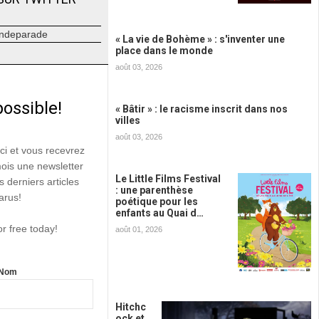
ndeparade
« La vie de Bohème » : s'inventer une
place dans le monde
août 03, 2026
possible!
« Bâtir » : le racisme inscrit dans nos
villes
août 03, 2026
ici et vous recevrez
mois une newsletter
Le Little Films Festival
s derniers articles
: une parenthèse
arus!
poétique pour les
enfants au Quai d…
or free today!
août 01, 2026
Nom
Hitchc
ock et