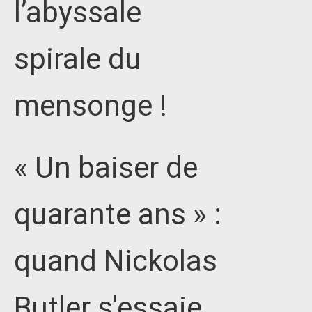
l’abyssale
spirale du
mensonge !
« Un baiser de
quarante ans » :
quand Nickolas
Butler s'essaie