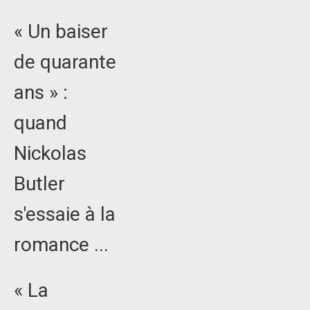
« Un baiser
de quarante
ans » :
quand
Nickolas
Butler
s'essaie à la
romance ...
« La