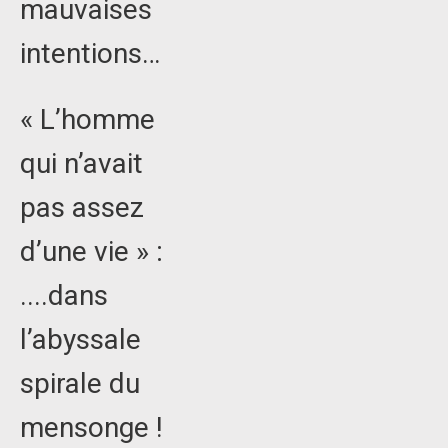
mauvaises
intentions…
« L’homme
qui n’avait
pas assez
d’une vie » :
....dans
l’abyssale
spirale du
mensonge !