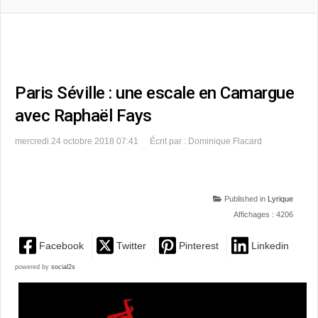
Paris Séville : une escale en Camargue
avec Raphaël Fays
mercredi 24 octobre 2018 07:41
Écrit par : Dominique Flacard
Published in
Lyrique
Affichages : 4206
Facebook
Twitter
Pinterest
Linkedin
powered by
social2s