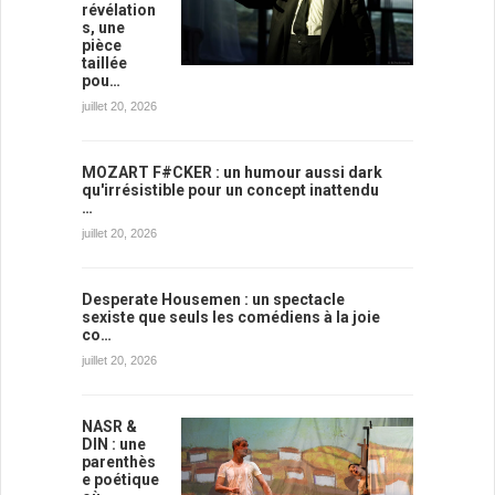
révélation
s, une
pièce
taillée
pou…
juillet 20, 2026
MOZART F#CKER : un humour aussi dark
qu'irrésistible pour un concept inattendu
…
juillet 20, 2026
Desperate Housemen : un spectacle
sexiste que seuls les comédiens à la joie
co…
juillet 20, 2026
NASR &
DIN : une
parenthès
e poétique