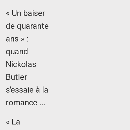
« Un baiser
de quarante
ans » :
quand
Nickolas
Butler
s'essaie à la
romance ...
« La