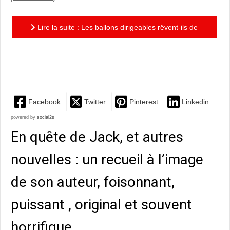
Lire la suite : Les ballons dirigeables rêvent-ils de
poupées gonflables ? : un recueil très riche, qui permet
de...
Facebook
Twitter
Pinterest
Linkedin
powered by
social2s
En quête de Jack, et autres
nouvelles : un recueil à l’image
de son auteur, foisonnant,
puissant , original et souvent
horrifique…