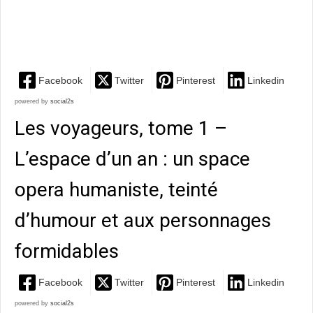
enfance martyrisée, résilience et amitiés, entre
fantastique et...
Facebook
Twitter
Pinterest
Linkedin
powered by
social2s
Les voyageurs, tome 1 –
L’espace d’un an : un space
opera humaniste, teinté
d’humour et aux personnages
formidables
Facebook
Twitter
Pinterest
Linkedin
powered by
social2s