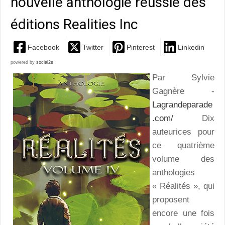
nouvelle anthologie réussie des
éditions Realities Inc
Facebook
Twitter
Pinterest
Linkedin
powered by
social2s
Par Sylvie
Gagnère -
Lagrandeparade
.com/
Dix
auteurices pour
ce quatrième
volume des
anthologies
« Réalités », qui
proposent
encore une fois