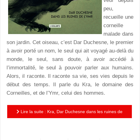
veuf depuis
peu,
recueille une
corneille
malade dans
son jardin. Cet oiseau, c’est Dar Duchesne, le premier
à avoir porté un nom, le seul qui ait voyagé au-delà du
monde, le seul, sans doute, à avoir accédé à
l’immortalité, le seul à pouvoir parler aux humains.
Alors, il raconte. Il raconte sa vie, ses vies depuis le
début des temps. Il parle du Kra, le domaine des
Corneilles, et de l’Ymr, celui des hommes.
Lire la suite : Kra, Dar Duchesne dans les ruines de
l’Ymr : déroutant et splendide, un roman à découvrir !