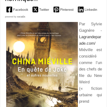
Facebook
Twitter
Pinterest
Linkedin
powered by
social2s
Par Sylvie
Gagnère -
Lagrandepar
ade.com/
Miéville est
considéré
comme l’un
des chefs de
file du New
Weird
(« fiction
urbaine qui
prend