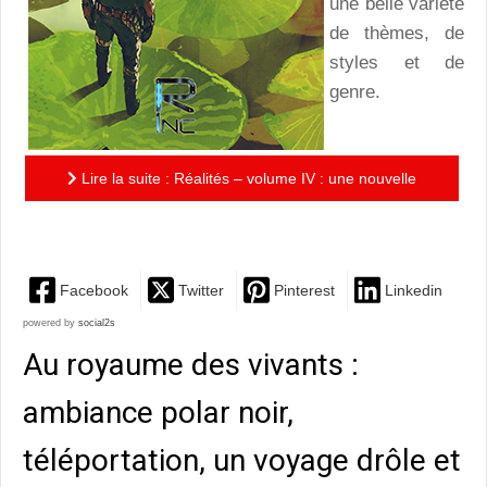
une belle variété
de thèmes, de
styles et de
genre.
Lire la suite : Réalités – volume IV : une nouvelle
anthologie réussie des éditions Realities Inc
Facebook
Twitter
Pinterest
Linkedin
powered by
social2s
Au royaume des vivants :
ambiance polar noir,
téléportation, un voyage drôle et