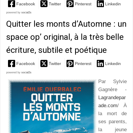
Facebook
Twitter
Pinterest
Linkedin
powered by
social2s
Quitter les monts d’Automne : un
space op’ original, à la très belle
écriture, subtile et poétique
Facebook
Twitter
Pinterest
Linkedin
powered by
social2s
Par Sylvie
Gagnère -
Lagrandepar
ade.com
/ À
la mort de
ses parents,
la jeune