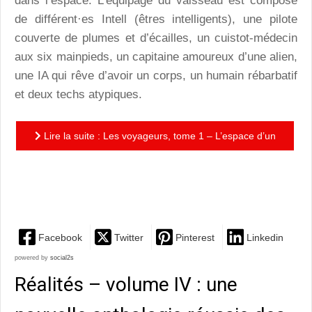
dans l’espace. L’équipage du vaisseau est composé
de différent·es Intell (êtres intelligents), une pilote
couverte de plumes et d’écailles, un cuistot-médecin
aux six mainpieds, un capitaine amoureux d’une alien,
une IA qui rêve d’avoir un corps, un humain rébarbatif
et deux techs atypiques.
Lire la suite : Les voyageurs, tome 1 – L’espace d’un
an : un space opera humaniste, teinté d’humour et
aux...
Facebook
Twitter
Pinterest
Linkedin
powered by
social2s
Réalités – volume IV : une