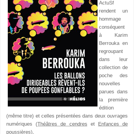
ActuSf
rendent un
hommage
conséquent
à Karim
Berrouka en
regroupant
dans leur
collection de
poche des
nouvelles
parues dans
la première
édition
(même titre) et celles présentées dans deux ouvrages
numériques (
Théâtres de cendres
et
Enfances de
poussières
).