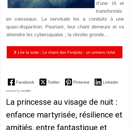
d’une IA et
transformés
en vaisseaux. La servitude les a conduits à une
quasi-disparition. Pourtant, leur chant demeure et va
atteindre les cybersquales ; la révolte gronde…
Lire la suite : Le chant des Fenjicks : un univers riche
qui ne satisfait pas toutes ses promesses
Facebook
Twitter
Pinterest
Linkedin
powered by
social2s
La princesse au visage de nuit :
enfance martyrisée, résilience et
amitiés, entre fantastique et