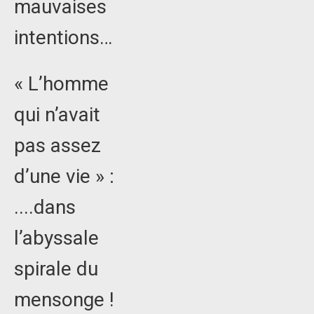
mauvaises
intentions…
« L’homme
qui n’avait
pas assez
d’une vie » :
....dans
l’abyssale
spirale du
mensonge !