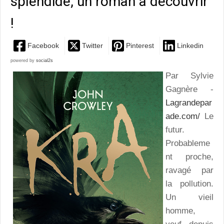
splendide, un roman à découvrir
!
Facebook
Twitter
Pinterest
Linkedin
powered by
social2s
Par Sylvie
Gagnère -
Lagrandepar
ade.com/
Le
futur.
Probableme
nt proche,
ravagé par
la pollution.
Un vieil
homme,