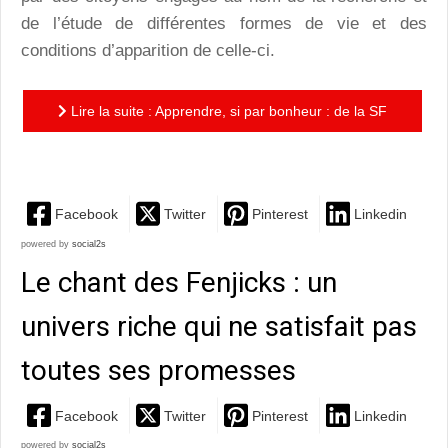
de l’étude de différentes formes de vie et des
conditions d’apparition de celle-ci.
Lire la suite : Apprendre, si par bonheur : de la SF
humaniste, qui pose des questions essentielles sur...
Facebook
Twitter
Pinterest
Linkedin
powered by
social2s
Le chant des Fenjicks : un
univers riche qui ne satisfait pas
toutes ses promesses
Facebook
Twitter
Pinterest
Linkedin
powered by
social2s