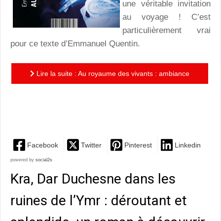
une véritable invitation
au voyage ! C’est
particulièrement vrai
pour ce texte d’Emmanuel Quentin.
Lire la suite : Au royaume des vivants : ambiance
polar noir, téléportation, un voyage drôle et original
pour...
Facebook
Twitter
Pinterest
Linkedin
powered by
social2s
Kra, Dar Duchesne dans les
ruines de l’Ymr : déroutant et