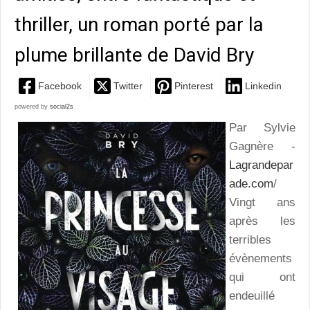
thriller, un roman porté par la
plume brillante de David Bry
Facebook
Twitter
Pinterest
Linkedin
powered by
social2s
Par Sylvie
Gagnère -
Lagrandepar
ade.com
/
Vingt ans
après les
terribles
évènements
qui ont
endeuillé