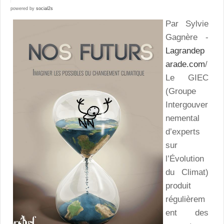
powered by
social2s
Par Sylvie
Gagnère -
Lagrandep
arade.com
/
Le GIEC
(Groupe
Intergouver
nemental
d’experts
sur
l’Évolution
du Climat)
produit
régulièrem
ent des