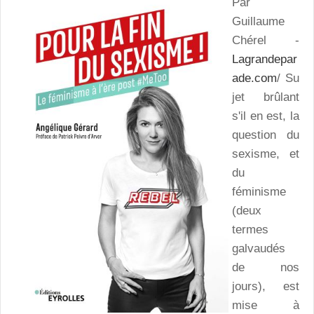
Par
Guillaume
Chérel -
Lagrandepar
ade.com
/ Su
jet brûlant
s'il en est, la
question du
sexisme, et
du
féminisme
(deux
termes
galvaudés
de nos
jours), est
mise à