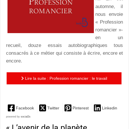
automne, il
nous envoie
« Profession
romancier »-
en un
recueil, douze essais autobiographiques tous
consacrés à ce métier qui consiste à écrire, encore et
encore.
Lire la suite : Profession romancier : le travail
d’écriture selon Haruki Murakami
Facebook
Twitter
Pinterest
Linkedin
powered by
social2s
« L’avenir de la planète