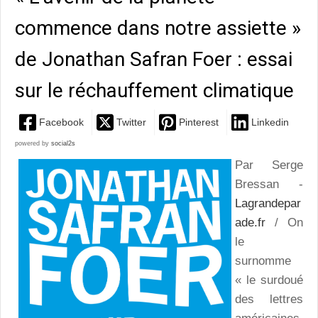
commence dans notre assiette »
de Jonathan Safran Foer : essai
sur le réchauffement climatique
Facebook
Twitter
Pinterest
Linkedin
powered by
social2s
Par Serge
Bressan -
Lagrandepar
ade.fr
/ On
le
surnomme
« le surdoué
des lettres