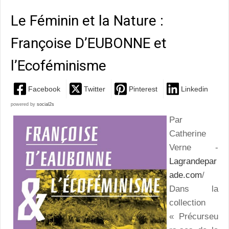
Le Féminin et la Nature :
Françoise D’EUBONNE et
l’Ecoféminisme
Facebook
Twitter
Pinterest
Linkedin
powered by
social2s
Par
Catherine
Verne -
Lagrandepar
ade.com
/
Dans la
collection
« Précurseu