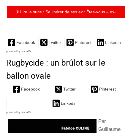
Lire la suite : Se libérer de ses ex : Êtes-vous « ex-
addict ? » ou la galère de la séparation
Facebook
Twitter
Pinterest
Linkedin
powered by
social2s
Rugbycide : un brûlot sur le
ballon ovale
Facebook
Twitter
Pinterest
Linkedin
powered by
social2s
Par
Guillaume