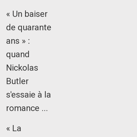
« Un baiser
de quarante
ans » :
quand
Nickolas
Butler
s'essaie à la
romance ...
« La