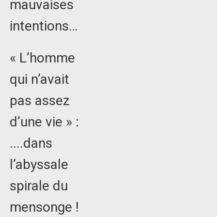
mauvaises
intentions…
« L’homme
qui n’avait
pas assez
d’une vie » :
....dans
l’abyssale
spirale du
mensonge !