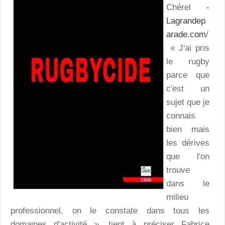
Chérel
-
Lagrandep
arade.com
/
« J'ai pris
le rugby
parce que
c'est un
sujet que je
connais
bien mais
les dérives
que l'on
trouve
dans le
milieu
professionnel, on le constate dans tous les
domaines d'activité », tient à préciser Fabrice