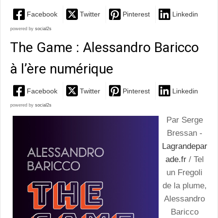
Facebook
Twitter
Pinterest
Linkedin
powered by
social2s
The Game : Alessandro Baricco
à l’ère numérique
Facebook
Twitter
Pinterest
Linkedin
powered by
social2s
Par Serge
Bressan -
Lagrandepar
ade.fr
/ Tel
un Fregoli
de la plume,
Alessandro
Baricco