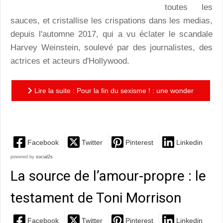
toutes les
sauces, et cristallise les crispations dans les medias,
depuis l'automne 2017, qui a vu éclater le scandale
Harvey Weinstein, soulevé par des journalistes, des
actrices et acteurs d'Hollywood.
Lire la suite : Pour la fin du sexisme ! : une wonder
woman du féminisme 2.0 prône la sororité solidaire..
Facebook
Twitter
Pinterest
Linkedin
powered by
social2s
La source de l’amour-propre : le
testament de Toni Morrison
Facebook
Twitter
Pinterest
Linkedin