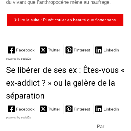
du vivant que l’anthropocène mène au naufrage.
Lire la suite : Plutôt couler en beauté que flotter sans
grâce : une interrogation tout en nuances sur les...
Facebook
Twitter
Pinterest
Linkedin
powered by
social2s
Se libérer de ses ex : Êtes-vous «
ex-addict ? » ou la galère de la
séparation
Facebook
Twitter
Pinterest
Linkedin
powered by
social2s
Par