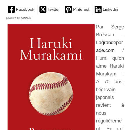
Facebook
Twitter
Pinterest
Linkedin
powered by
social2s
Par Serge
Bressan -
Lagrandepar
ade.com
/
Hum, qu’on
aime Haruki
Murakami !
A 70 ans,
l’écrivain
japonais
revient à
nous
régulièreme
nt. En cet