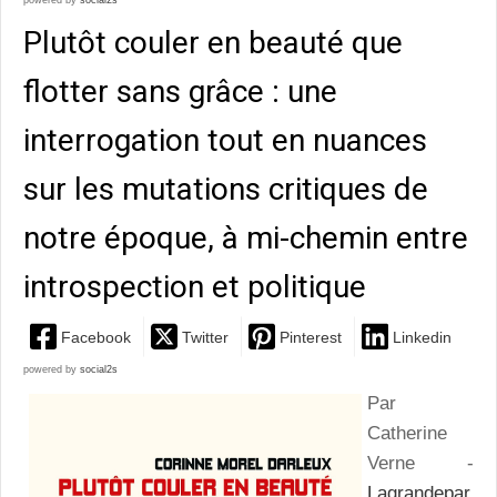
powered by
social2s
Plutôt couler en beauté que
flotter sans grâce : une
interrogation tout en nuances
sur les mutations critiques de
notre époque, à mi-chemin entre
introspection et politique
Facebook
Twitter
Pinterest
Linkedin
powered by
social2s
Par
Catherine
Verne -
Lagrandepar