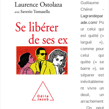
Guillaume
Chérel -
Lagrandepar
ade.com/
Po
ur celui qui
est quitté («
largué »),
comme pour
celui qui
quitte (« se
barre »), se
séparer est
inévitableme
nt vivre un
deuil, un
arrachement
. On peut