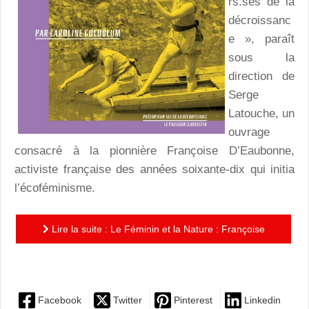
rs.ses de la
décroissanc
e », paraît
sous la
direction de
Serge
Latouche, un
ouvrage
consacré à la pionnière Françoise D’Eaubonne,
activiste française des années soixante-dix qui initia
l’écoféminisme.
Lire la suite : Le Féminin et la Nature : Françoise
D’EUBONNE et l’Ecoféminisme
Facebook
Twitter
Pinterest
Linkedin