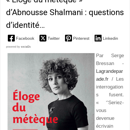
d’Abnousse Shalmani : questions
d’identité…
Facebook
Twitter
Pinterest
Linkedin
powered by
social2s
Par Serge
Bressan -
Lagrandepar
ade.fr
/ Les
interrogation
s fusent.
« ‘’Seriez-
vous
devenue
écrivain