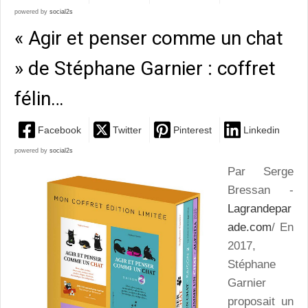
powered by
social2s
« Agir et penser comme un chat
» de Stéphane Garnier : coffret
félin…
Facebook
Twitter
Pinterest
Linkedin
powered by
social2s
Par Serge
Bressan -
Lagrandepar
ade.com
/ En
2017,
Stéphane
Garnier
proposait un