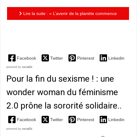
Lire la suite : « L’avenir de la planète commence
dans notre assiette » de Jonathan Safran Foer : essai
sur le...
Facebook
Twitter
Pinterest
Linkedin
powered by
social2s
Pour la fin du sexisme ! : une
wonder woman du féminisme
2.0 prône la sororité solidaire..
Facebook
Twitter
Pinterest
Linkedin
powered by
social2s