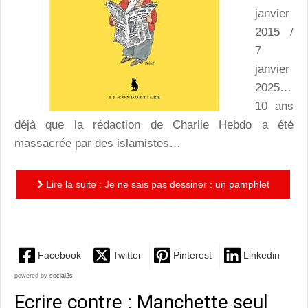
janvier
2015 /
7
janvier
2025…
10 ans
déjà que la rédaction de Charlie Hebdo a été
massacrée par des islamistes…
Lire la suite : Je ne sais pas dessiner : un pamphlet
sans concession ni langue de bois de Guy Kanopnicki
Facebook
Twitter
Pinterest
Linkedin
powered by
social2s
Ecrire contre : Manchette seul