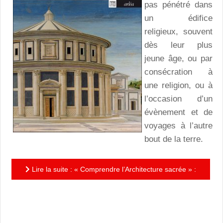
pas pénétré dans
un édifice
religieux, souvent
dès leur plus
jeune âge, ou par
consécration à
une religion, ou à
l’occasion d’un
évènement et de
voyages à l’autre
bout de la terre.
Lire la suite : « Comprendre l’Architecture sacrée » :
de l’émotion à la contemplation et au mystique des
édifices...