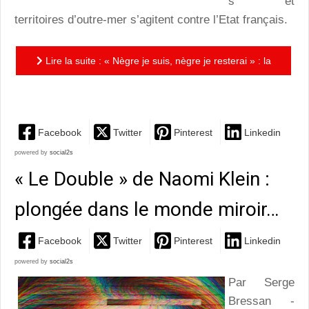
s et
territoires d’outre-mer s’agitent contre l’Etat français.
Lire la suite : « Nègre je suis, nègre je resterai » : la
réédition opportune des entretiens avec Aimé Césaire
Facebook
Twitter
Pinterest
Linkedin
powered by
social2s
« Le Double » de Naomi Klein :
plongée dans le monde miroir…
Facebook
Twitter
Pinterest
Linkedin
powered by
social2s
Par Serge
Bressan -