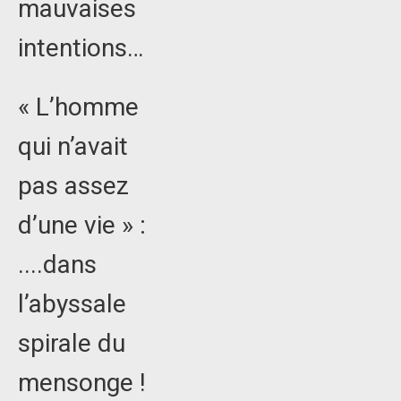
mauvaises
intentions…
« L’homme
qui n’avait
pas assez
d’une vie » :
....dans
l’abyssale
spirale du
mensonge !