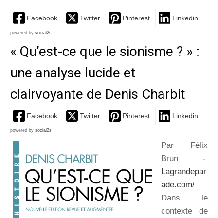
Facebook
Twitter
Pinterest
Linkedin
powered by
social2s
« Qu’est-ce que le sionisme ? » :
une analyse lucide et
clairvoyante de Denis Charbit
Facebook
Twitter
Pinterest
Linkedin
powered by
social2s
Par Félix
Brun -
Lagrandepar
ade.com/
Dans le
contexte de