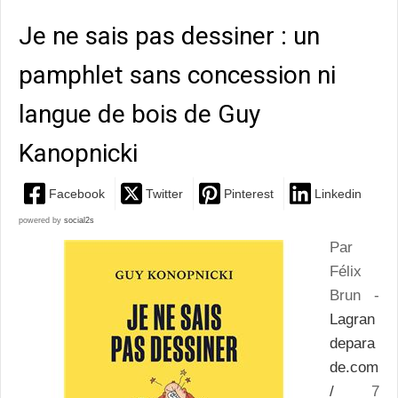
Je ne sais pas dessiner : un
pamphlet sans concession ni
langue de bois de Guy
Kanopnicki
Facebook
Twitter
Pinterest
Linkedin
powered by
social2s
Par
Félix
Brun -
Lagran
depara
de.com
/
7