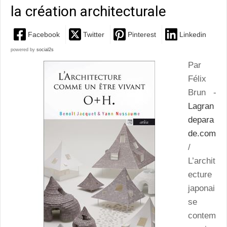
la création architecturale
Facebook
Twitter
Pinterest
Linkedin
powered by
social2s
Par
Félix
Brun -
Lagran
depara
de.com
/
L’archit
ecture
japonai
se
contem