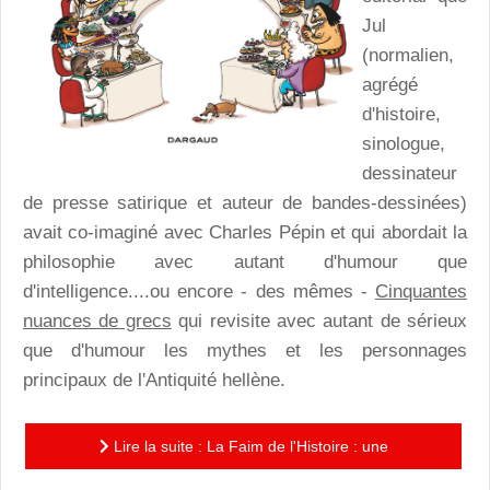
Jul
(normalien,
agrégé
d'histoire,
sinologue,
dessinateur
de presse satirique et auteur de bandes-dessinées)
avait co-imaginé avec Charles Pépin et qui abordait la
philosophie avec autant d'humour que
d'intelligence....ou encore - des mêmes -
Cinquantes
nuances de grecs
qui revisite avec autant de sérieux
que d'humour les mythes et les personnages
principaux de l'Antiquité hellène.
Lire la suite : La Faim de l'Histoire : une