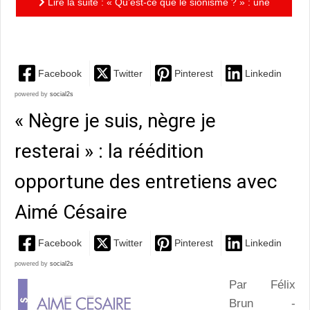
Lire la suite : « Qu’est-ce que le sionisme ? » : une
analyse lucide et clairvoyante de Denis Charbit
Facebook
Twitter
Pinterest
Linkedin
powered by
social2s
« Nègre je suis, nègre je
resterai » : la réédition
opportune des entretiens avec
Aimé Césaire
Facebook
Twitter
Pinterest
Linkedin
powered by
social2s
Par Félix
Brun -