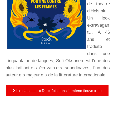
de théâtre
d’Helsinki.
Un look
extravagan
t… A 46
ans et
traduite
dans une
cinquantaine de langues, Sofi Oksanen est l’une des
plus brillant.e.s écrivain.e.s scandinaves, l’un des
auteur.e.s majeur.e.s de la littérature internationale.
Lire la suite : « Deux fois dans le même fleuve » de
Sofi Oksanen : de la violence sexuelle en temps de
guerre…