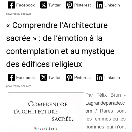
Facebook
Twitter
Pinterest
Linkedin
powered by
social2s
« Comprendre l’Architecture
sacrée » : de l’émotion à la
contemplation et au mystique
des édifices religieux
Facebook
Twitter
Pinterest
Linkedin
powered by
social2s
Par Félix Brun -
Lagrandeparade.c
om
/ Rares sont
les femmes ou les
hommes qui n’ont