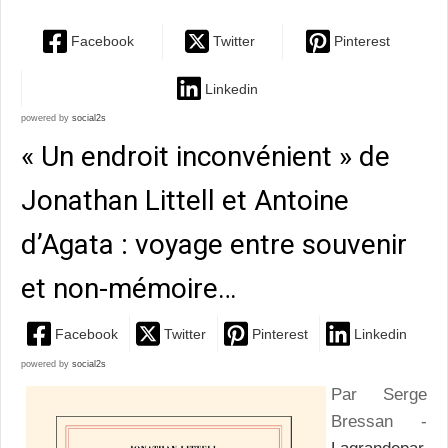
Facebook
Twitter
Pinterest
Linkedin
powered by
social2s
« Un endroit inconvénient » de
Jonathan Littell et Antoine
d’Agata : voyage entre souvenir
et non-mémoire…
Facebook
Twitter
Pinterest
Linkedin
powered by
social2s
Par Serge
Bressan -