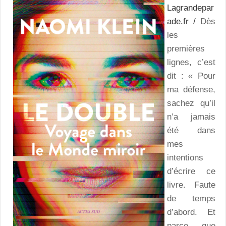
Lagrandepar
ade.fr /
Dès
les
premières
lignes, c’est
dit : « Pour
ma défense,
sachez qu’il
n’a jamais
été dans
mes
intentions
d’écrire ce
livre. Faute
de temps
d’abord. Et
parce que