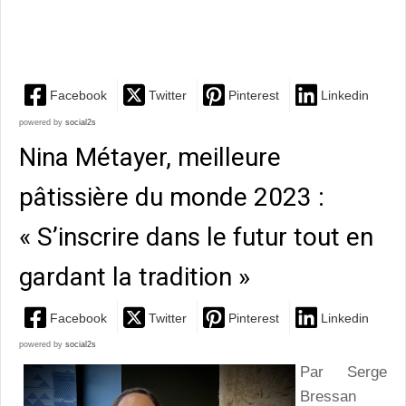
encyclopédie de la gastronomie délicieusement pétrie
d'humour par Jul...
Facebook
Twitter
Pinterest
Linkedin
powered by
social2s
Nina Métayer, meilleure
pâtissière du monde 2023 :
« S’inscrire dans le futur tout en
gardant la tradition »
Facebook
Twitter
Pinterest
Linkedin
powered by
social2s
Par Serge
Bressan