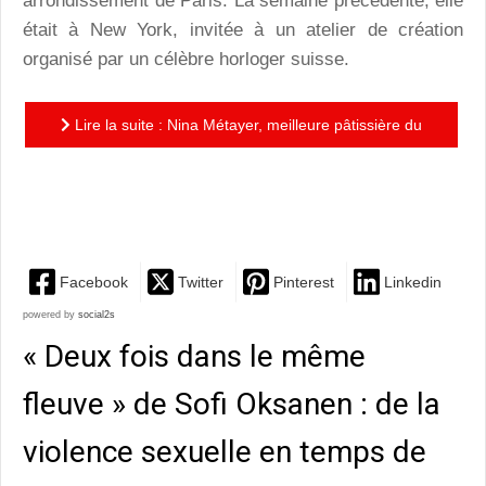
arrondissement de Paris. La semaine précédente, elle
était à New York, invitée à un atelier de création
organisé par un célèbre horloger suisse.
Lire la suite : Nina Métayer, meilleure pâtissière du
monde 2023 : « S’inscrire dans le futur tout en gardant
la...
Facebook
Twitter
Pinterest
Linkedin
powered by
social2s
« Deux fois dans le même
fleuve » de Sofi Oksanen : de la
violence sexuelle en temps de