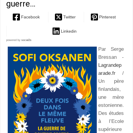
guerre…
Facebook
Twitter
Pinterest
Linkedin
powered by
social2s
Par Serge
Bressan -
Lagrandep
arade.fr
/
Un père
finlandais,
une mère
estonienne.
Des études
à l’Ecole
supérieure