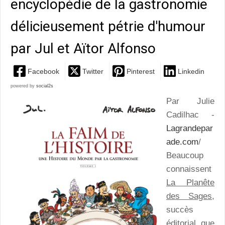
encyclopédie de la gastronomie
délicieusement pétrie d'humour
par Jul et Aïtor Alfonso
Facebook
Twitter
Pinterest
Linkedin
powered by
social2s
Par Julie
Cadilhac -
Lagrandepar
ade.com
/
Beaucoup
connaissent
La Planête
des Sages
,
succès
éditorial que