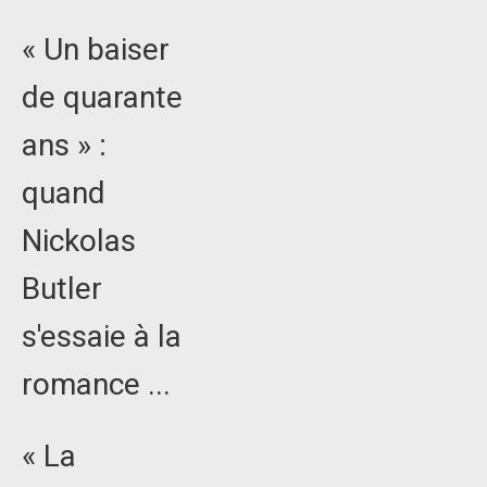
« Un baiser
de quarante
ans » :
quand
Nickolas
Butler
s'essaie à la
romance ...
« La