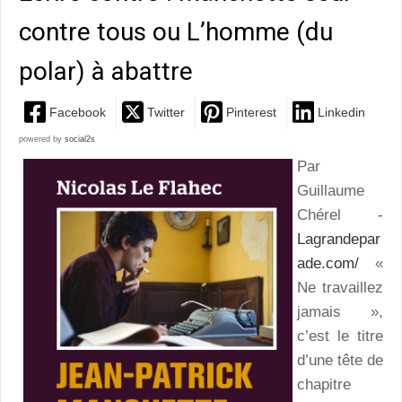
contre tous ou L’homme (du
polar) à abattre
Facebook
Twitter
Pinterest
Linkedin
powered by
social2s
Par
Guillaume
Chérel -
Lagrandepar
ade.com/
«
Ne travaillez
jamais »,
c’est le titre
d’une tête de
chapitre