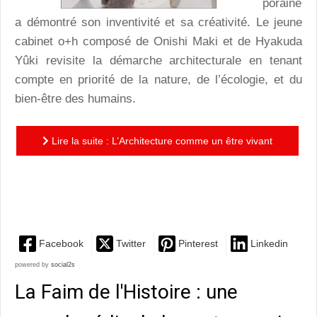
poraine
a démontré son inventivité et sa créativité. Le jeune
cabinet o+h composé de Onishi Maki et de Hyakuda
Yûki revisite la démarche architecturale en tenant
compte en priorité de la nature, de l’écologie, et du
bien-être des humains.
Lire la suite : L’Architecture comme un être vivant
o+h : deux architectes japonais revisitent la pensée et
la...
Facebook
Twitter
Pinterest
Linkedin
powered by
social2s
La Faim de l'Histoire : une