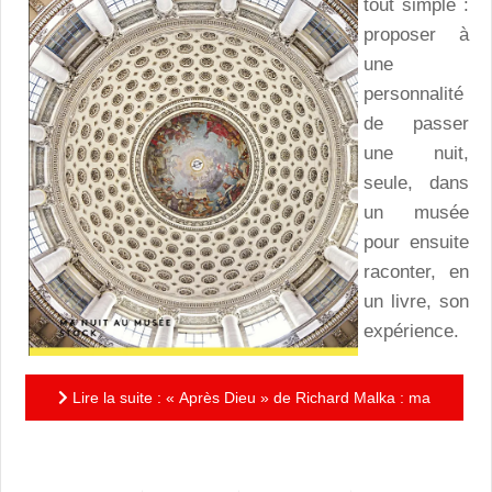
tout simple :
proposer à
une
personnalité
de passer
une nuit,
seule, dans
un musée
pour ensuite
raconter, en
un livre, son
expérience.
Lire la suite : « Après Dieu » de Richard Malka : ma
nuit au Panthéon