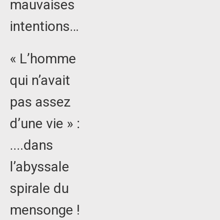
mauvaises
intentions…
« L’homme
qui n’avait
pas assez
d’une vie » :
....dans
l’abyssale
spirale du
mensonge !