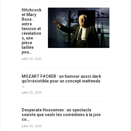
Hitchcock
et Mary
Rose :
entre
tension et
révélation
s, une
pièce
taillée
pou…
juillet 20, 2026
MOZART F#CKER : un humour aussi dark
qu'irrésistible pour un concept inattendu
…
juillet 20, 2026
Desperate Housemen : un spectacle
sexiste que seuls les comédiens à la joie
co…
juillet 20, 2026