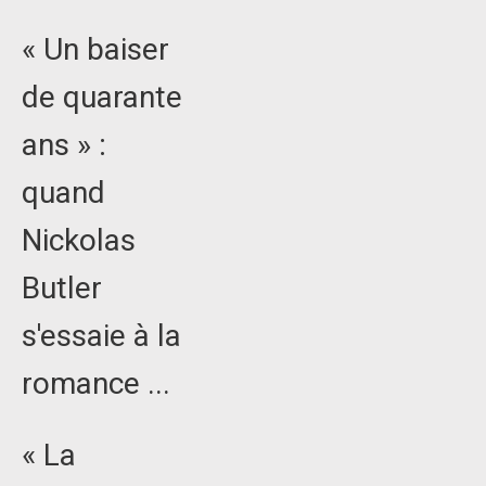
« Un baiser
de quarante
ans » :
quand
Nickolas
Butler
s'essaie à la
romance ...
« La