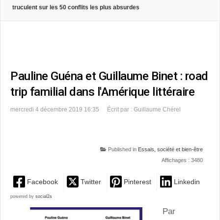
truculent sur les 50 conflits les plus absurdes
Pauline Guéna et Guillaume Binet : road
trip familial dans l'Amérique littéraire
mercredi 4 décembre 2019 16:35
Écrit par : Guillaume Chérel
Published in
Essais, société et bien-être
Affichages : 3480
Facebook
Twitter
Pinterest
Linkedin
powered by
social2s
Par