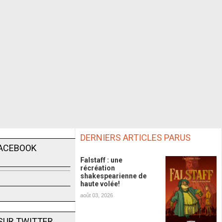
DERNIERS ARTICLES PARUS
FACEBOOK
Falstaff : une
récréation
shakespearienne de
haute volée!
août 03, 2026
SUR TWITTER