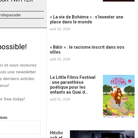
ndeparade
« La vie de Bohème » : s'inventer une
place dans le monde
août 03, 2026
possible!
« Bâtir » : le racisme inscrit dans nos
villes
août 03, 2026
ici et vous recevrez
mois une newsletter
Le Little Films Festival
s derniers articles
: une parenthèse
arus!
poétique pour les
enfants au Quai d…
or free today!
août 01, 2026
Nom
Hitchc
ock et