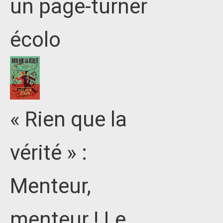
un page-turner
écolo
« Rien que la
vérité » :
Menteur,
menteur ! Le