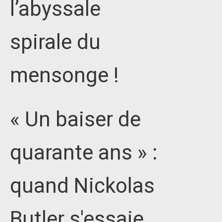
l’abyssale
spirale du
mensonge !
« Un baiser de
quarante ans » :
quand Nickolas
Butler s'essaie