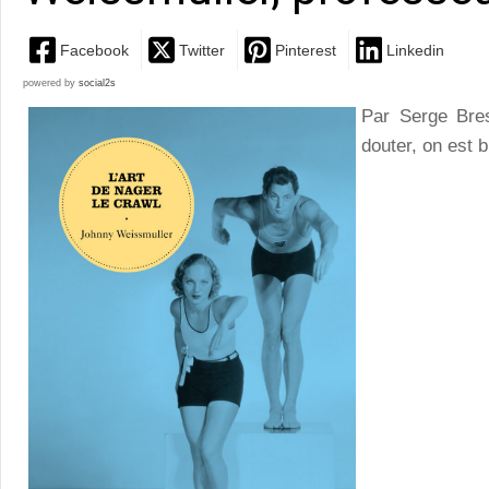
Facebook
Twitter
Pinterest
Linkedin
powered by
social2s
Par Serge Bre
douter, on est b