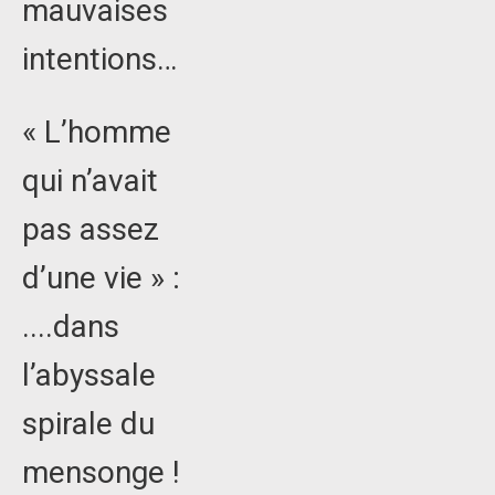
mauvaises
intentions…
« L’homme
qui n’avait
pas assez
d’une vie » :
....dans
l’abyssale
spirale du
mensonge !