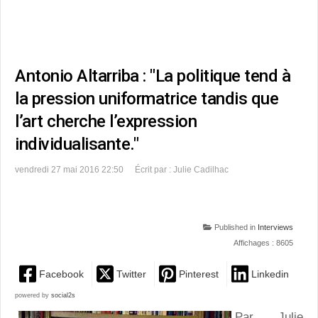
Antonio Altarriba : "La politique tend à
la pression uniformatrice tandis que
l’art cherche l’expression
individualisante."
vendredi 27 mai 2016 22:50
Écrit par : Julie Cadilhac
Published in
Interviews
Affichages : 8605
Facebook
Twitter
Pinterest
Linkedin
powered by
social2s
Par Julie