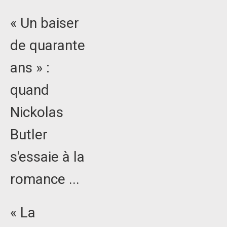
« Un baiser
de quarante
ans » :
quand
Nickolas
Butler
s'essaie à la
romance ...
« La