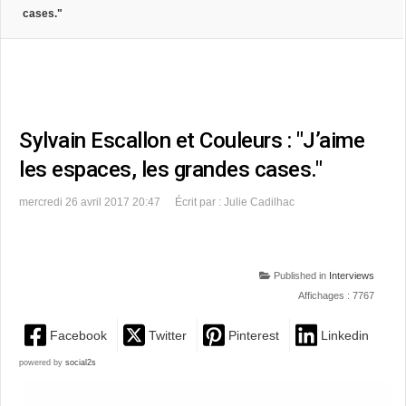
cases."
Sylvain Escallon et Couleurs : "J’aime
les espaces, les grandes cases."
mercredi 26 avril 2017 20:47
Écrit par : Julie Cadilhac
Published in
Interviews
Affichages : 7767
Facebook
Twitter
Pinterest
Linkedin
powered by
social2s