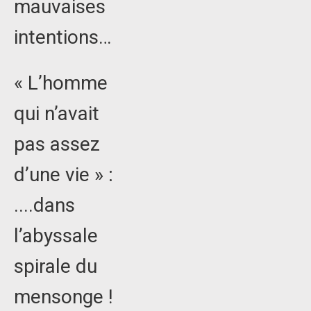
mauvaises
intentions…
« L’homme
qui n’avait
pas assez
d’une vie » :
....dans
l’abyssale
spirale du
mensonge !