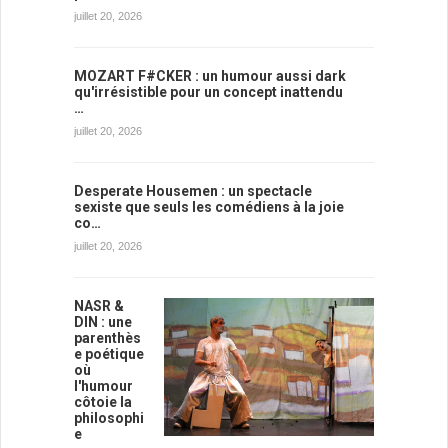
juillet 20, 2026
MOZART F#CKER : un humour aussi dark
qu'irrésistible pour un concept inattendu
…
juillet 20, 2026
Desperate Housemen : un spectacle
sexiste que seuls les comédiens à la joie
co…
juillet 20, 2026
NASR &
DIN : une
parenthès
e poétique
où
l'humour
côtoie la
philosophi
e