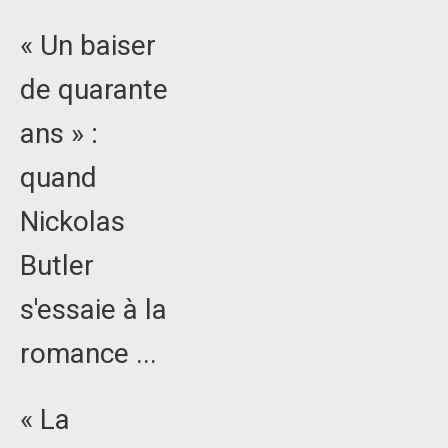
« Un baiser
de quarante
ans » :
quand
Nickolas
Butler
s'essaie à la
romance ...
« La