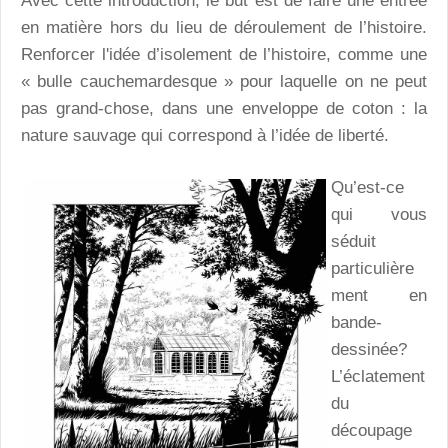
Avec cette introduction, le but est de faire une entrée
en matière hors du lieu de déroulement de l’histoire.
Renforcer l'idée d’isolement de l’histoire, comme une
« bulle cauchemardesque » pour laquelle on ne peut
pas grand-chose, dans une enveloppe de coton : la
nature sauvage qui correspond à l’idée de liberté.
Qu’est-ce
qui vous
séduit
particulière
ment en
bande-
dessinée?
L’éclatement
du
découpage