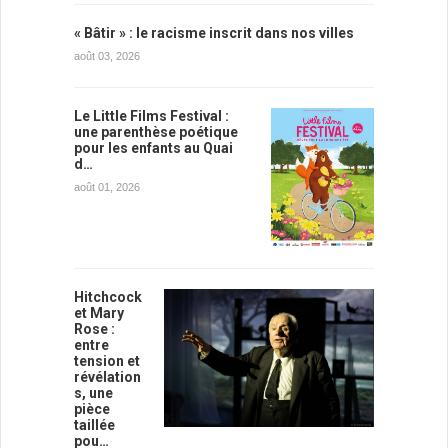
« Bâtir » : le racisme inscrit dans nos villes
août 03, 2026
Le Little Films Festival :
une parenthèse poétique
pour les enfants au Quai
d…
août 01, 2026
Hitchcock
et Mary
Rose :
entre
tension et
révélation
s, une
pièce
taillée
pou…