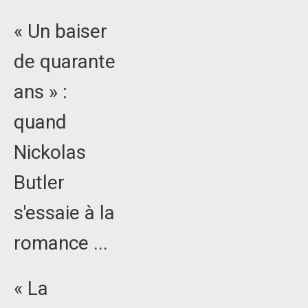
« Un baiser
de quarante
ans » :
quand
Nickolas
Butler
s'essaie à la
romance ...
« La