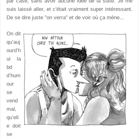
par case, sans avoir aucune idée de la suite. Je me
suis laissé aller, et c'était vraiment super intéressant.
De se dire juste "on verra" et de voir où ça mène...
On dit
qu’auj
ourd’h
ui la
bd
d’hum
our
se
vend
mal,
qu’ell
e doit
se