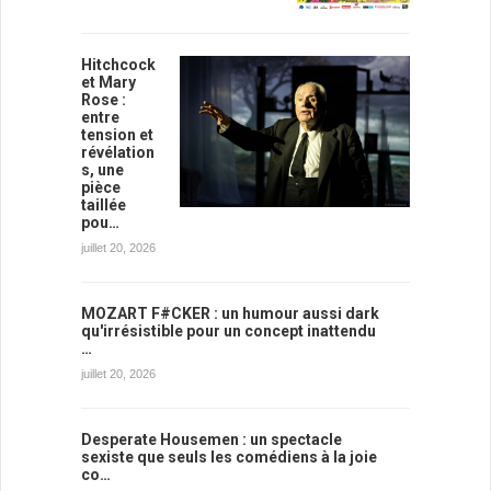
Hitchcock
et Mary
Rose :
entre
tension et
révélation
s, une
pièce
taillée
pou…
juillet 20, 2026
MOZART F#CKER : un humour aussi dark
qu'irrésistible pour un concept inattendu
…
juillet 20, 2026
Desperate Housemen : un spectacle
sexiste que seuls les comédiens à la joie
co…