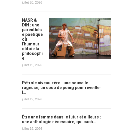
juillet 20, 2026
NASR &
DIN : une
parenthès
e poétique
où
l'humour
côtoie la
philosophi
e
juillet 19, 2026
Pétrole niveau zéro : une nouvelle
rageuse, un coup de poing pour réveiller
l…
juillet 19, 2026
Être une femme dans le futur et ailleurs :
une anthologie nécessaire, qui cach…
juillet 19, 2026