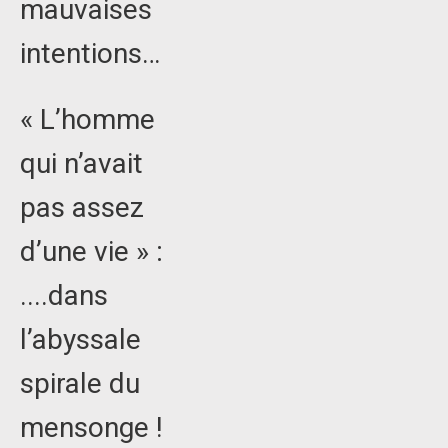
mauvaises
intentions…
« L’homme
qui n’avait
pas assez
d’une vie » :
....dans
l’abyssale
spirale du
mensonge !