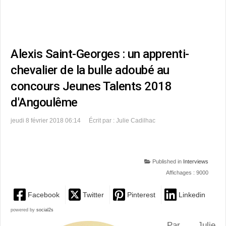
Alexis Saint-Georges : un apprenti-
chevalier de la bulle adoubé au
concours Jeunes Talents 2018
d'Angoulême
jeudi 8 février 2018 06:14
Écrit par : Julie Cadilhac
Published in
Interviews
Affichages : 9000
Facebook
Twitter
Pinterest
Linkedin
powered by
social2s
Par Julie