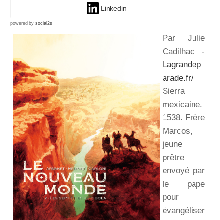
Linkedin
powered by
social2s
Par Julie
Cadilhac -
Lagrandep
arade.fr/
Sierra
mexicaine.
1538. Frère
Marcos,
jeune
prêtre
envoyé par
le pape
pour
évangéliser