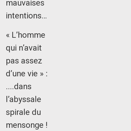
mauvaises
intentions…
« L’homme
qui n’avait
pas assez
d’une vie » :
....dans
l’abyssale
spirale du
mensonge !