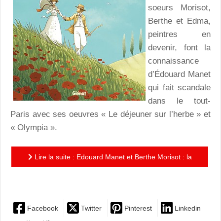
soeurs Morisot,
Berthe et Edma,
peintres en
devenir, font la
connaissance
d’Édouard Manet
qui fait scandale
dans le tout-
Paris avec ses oeuvres « Le déjeuner sur l’herbe » et
« Olympia ».
Lire la suite : Edouard Manet et Berthe Morisot : la
romance coquelicot de deux peintres rebelles
Facebook
Twitter
Pinterest
Linkedin