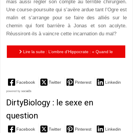
mais aussi régler son compte au terrible chirurgien.
Une course-poursuite qui s’avère ardue tant l’Ogre est
malin et s’arrange pour se faire des alliés sur le
chemin qui font barrière à Jonas et son acolyte.
Réussiront-ils à vaincre cette incarnation du mal?
Lire la suite : L’ombre d’Hippocrate : « Quand le
vautour se tire, prépare-toi au pire! »
Facebook
Twitter
Pinterest
Linkedin
powered by
social2s
DirtyBiology : le sexe en
question
Facebook
Twitter
Pinterest
Linkedin