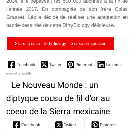
2014, elle dépassait les 500 000 abonnés à la fin de
l’année 2017. En compagnie de son frère Colas
Grasset, Léo a décidé de réaliser une adaptation en
bande-dessinée de cette DirtyBiology délicieuse.
Lire la suite : DirtyBiology : le sexe en question
Facebook
Twitter
Pinterest
Linkedin
powered by
social2s
Le Nouveau Monde : un
diptyque cousu de fil d’or au
coeur de la Sierra mexicaine
Facebook
Twitter
Pinterest