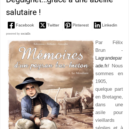
salutaire !
Facebook
Twitter
Pinterest
Linkedin
powered by
social2s
Par Félix
Brun -
Lagrandepar
ade.fr/
Nous
sommes en
1905,
quelque part
en Bretagne,
dans une
asile pour
vieillards
séniles et à