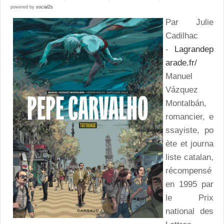
powered by
social2s
Par Julie
Cadilhac
-
Lagrandep
arade.fr/
Manuel
Vázquez
Montalbán,
romancier, e
ssayiste, po
ète et journa
liste catalan,
récompensé
en 1995 par
le Prix
national des