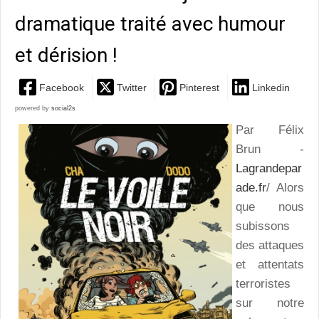
dramatique traité avec humour
et dérision !
Facebook
Twitter
Pinterest
Linkedin
powered by
social2s
Par Félix
Brun -
Lagrandepar
ade.fr
/ Alors
que nous
subissons
des attaques
et attentats
terroristes
sur notre