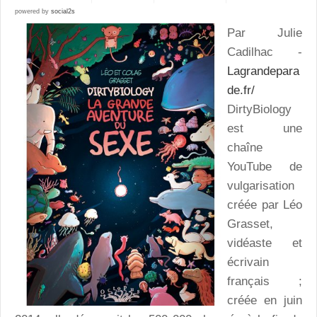
powered by
social2s
Par Julie
Cadilhac -
Lagrandepara
de.fr/
DirtyBiology
est une
chaîne
YouTube de
vulgarisation
créée par Léo
Grasset,
vidéaste et
écrivain
français ;
créée en juin