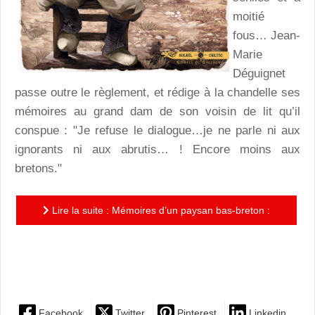
moitié
fous… Jean-
Marie
Déguignet
passe outre le règlement, et rédige à la chandelle ses
mémoires au grand dam de son voisin de lit qu’il
conspue : "Je refuse le dialogue…je ne parle ni aux
ignorants ni aux abrutis… ! Encore moins aux
bretons."
Lire la suite : Mémoires d’un paysan bas-breton :
l’invraisemblable destinée de Jean-Marie Déguignet…
grâce à une...
Facebook
Twitter
Pinterest
Linkedin