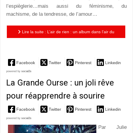
l’espièglerie…mais aussi du féminisme, du
machisme, de la tendresse, de l’amour…
Lire la suite : L’air de rien : un album dans l’air du
temps
Facebook
Twitter
Pinterest
Linkedin
powered by
social2s
La Grande Ourse : un joli rêve
pour réapprendre à sourire
Facebook
Twitter
Pinterest
Linkedin
powered by
social2s
Par Julie