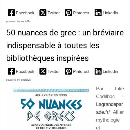
Facebook
Twitter
Pinterest
Linkedin
powered by
social2s
50 nuances de grec : un bréviaire
indispensable à toutes les
bibliothèques inspirées
Facebook
Twitter
Pinterest
Linkedin
powered by
social2s
Par Julie
Cadilhac -
Lagrandepar
ade.fr
/ Allier
mythologie
et