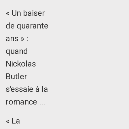
« Un baiser
de quarante
ans » :
quand
Nickolas
Butler
s'essaie à la
romance ...
« La