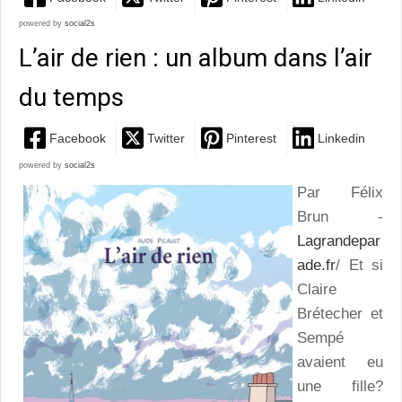
powered by
social2s
L’air de rien : un album dans l’air
du temps
Facebook
Twitter
Pinterest
Linkedin
powered by
social2s
Par Félix
Brun -
Lagrandepar
ade.fr
/ Et si
Claire
Brétecher et
Sempé
avaient eu
une fille?