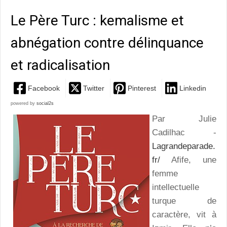
Le Père Turc : kemalisme et
abnégation contre délinquance
et radicalisation
Facebook
Twitter
Pinterest
Linkedin
powered by
social2s
Par Julie
Cadilhac -
Lagrandeparade.
fr/
Afife, une
femme
intellectuelle
turque de
caractère, vit à