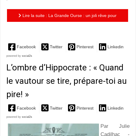
Lire la suite : La Grande Ourse : un joli rêve pour
réapprendre à sourire
Facebook
Twitter
Pinterest
Linkedin
powered by
social2s
L’ombre d’Hippocrate : « Quand
le vautour se tire, prépare-toi au
pire! »
Facebook
Twitter
Pinterest
Linkedin
powered by
social2s
Par Julie
Cadilhac -