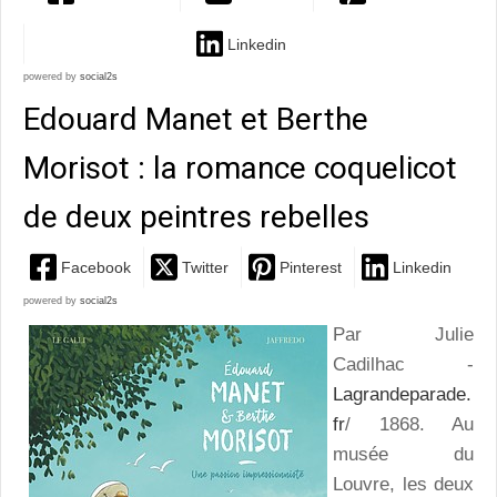
Linkedin
powered by
social2s
Edouard Manet et Berthe
Morisot : la romance coquelicot
de deux peintres rebelles
Facebook
Twitter
Pinterest
Linkedin
powered by
social2s
Par Julie
Cadilhac -
Lagrandeparade.
fr
/ 1868. Au
musée du
Louvre, les deux