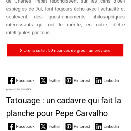
de Charles Pépin rebondissent sur les clins d’oeil
espiègles de Jul, font toujours écho avec l’actualité et
soulèvent des questionnements philosophiques
intéressants qui ont le mérite, en outre, d’être
intelligibles par tous.
Lire la suite : 50 nuances de grec : un bréviaire
indispensable à toutes les bibliothèques inspirées
Facebook
Twitter
Pinterest
Linkedin
powered by
social2s
Tatouage : un cadavre qui fait la
planche pour Pepe Carvalho
Facebook
Twitter
Pinterest
Linkedin