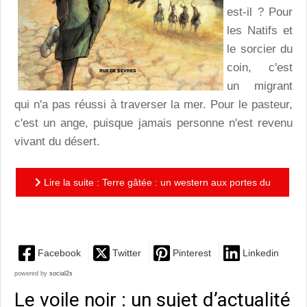
est-il ? Pour
les Natifs et
le sorcier du
coin, c'est
un migrant
qui n'a pas réussi à traverser la mer. Pour le pasteur,
c'est un ange, puisque jamais personne n'est revenu
vivant du désert.
Lire la suite : Terre gâtée : un western aux portes du
désert à la narration très classique
Facebook
Twitter
Pinterest
Linkedin
powered by
social2s
Le voile noir : un sujet d’actualité