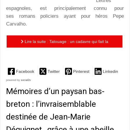
Lettres
espagnoles, est principalement connu pour
ses romans policiers ayant pour héros Pepe
Carvalho.
Lire la suite : Tatouage : un cadavre qui fait la
planche pour Pepe Carvalho
Facebook
Twitter
Pinterest
Linkedin
powered by
social2s
Mémoires d’un paysan bas-
breton : l’invraisemblable
destinée de Jean-Marie
Déguignet…grâce à une abeille