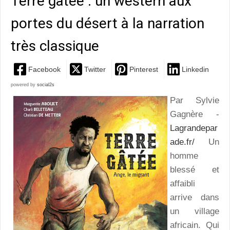
Terre gâtée : un western aux
portes du désert à la narration
très classique
Facebook
Twitter
Pinterest
Linkedin
powered by
social2s
Par Sylvie
Gagnère -
Lagrandepar
ade.fr/
Un
homme
blessé et
affaibli
arrive dans
un village
africain. Qui