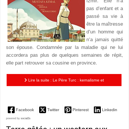
Izmir. Elle n’a
pas d’enfant et a
passé sa vie à
être la maîtresse
d’un homme qui
n’a jamais quitté
son épouse. Condamnée par la maladie qui ne lui
accordera pas plus de quelques semaines de répit,
elle part retrouver sa cousine en province.
Lire la suite : Le Père Turc : kemalisme et
abnégation contre délinquance et radicalisation
Facebook
Twitter
Pinterest
Linkedin
powered by
social2s