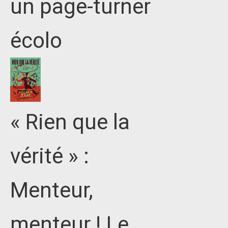
un page-turner
écolo
« Rien que la
vérité » :
Menteur,
menteur ! Le