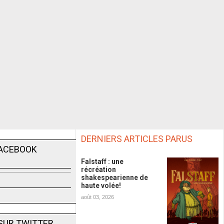
DERNIERS ARTICLES PARUS
FACEBOOK
Falstaff : une
récréation
shakespearienne de
haute volée!
août 03, 2026
SUR TWITTER