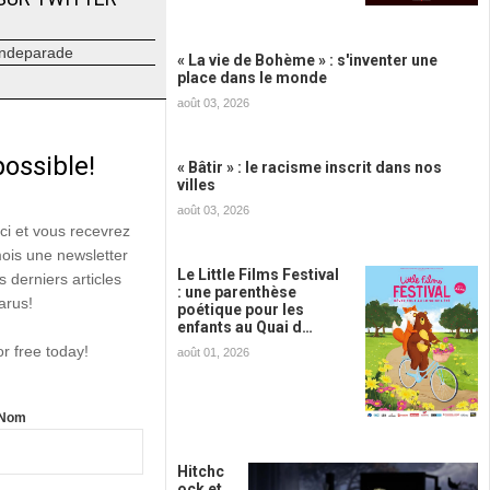
ndeparade
« La vie de Bohème » : s'inventer une
place dans le monde
août 03, 2026
possible!
« Bâtir » : le racisme inscrit dans nos
villes
août 03, 2026
ici et vous recevrez
mois une newsletter
Le Little Films Festival
s derniers articles
: une parenthèse
arus!
poétique pour les
enfants au Quai d…
or free today!
août 01, 2026
Nom
Hitchc
ock et