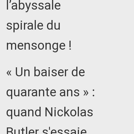
l’abyssale
spirale du
mensonge !
« Un baiser de
quarante ans » :
quand Nickolas
Butler s'essaie