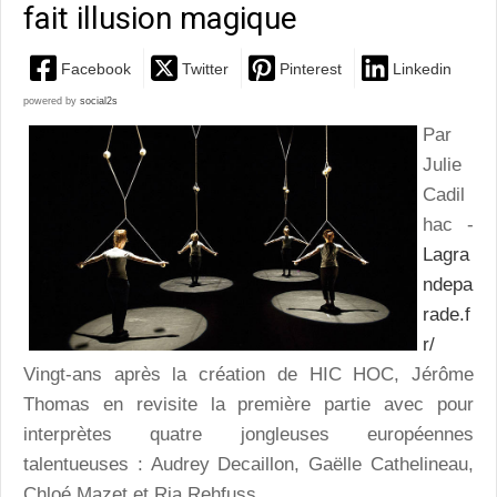
fait illusion magique
Facebook
Twitter
Pinterest
Linkedin
powered by
social2s
Par
Julie
Cadil
hac -
Lagra
ndepa
rade.f
r/
Vingt-ans après la création de HIC HOC, Jérôme
Thomas en revisite la première partie avec pour
interprètes quatre jongleuses européennes
talentueuses : Audrey Decaillon, Gaëlle Cathelineau,
Chloé Mazet et Ria Rehfuss.