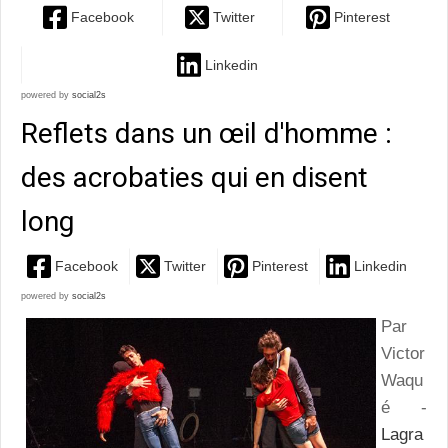
Facebook
Twitter
Pinterest
Linkedin
powered by
social2s
Reflets dans un œil d'homme :
des acrobaties qui en disent
long
Facebook
Twitter
Pinterest
Linkedin
powered by
social2s
Par
Victor
Waqu
é -
Lagra