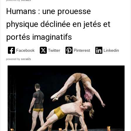
powered by
social2s
Humans : une prouesse
physique déclinée en jetés et
portés imaginatifs
Facebook
Twitter
Pinterest
Linkedin
powered by
social2s