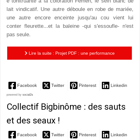
e tonitruante à la coloration Femen, le sein blanc de
lait vindicatif. Une autre déboule en robe de mariée,
une autre encore enceinte jusqu'au cou vient lui
conter fleurette...et la baleine -qui s'essoufle- n'est
pas seule.
Lire la suite : Projet PDF : une performance
acrobatique féministe jubilatoire
Facebook
Twitter
Pinterest
Linkedin
powered by
social2s
Collectif Bigbinôme : des sauts
et des seaux !
Facebook
Twitter
Pinterest
Linkedin