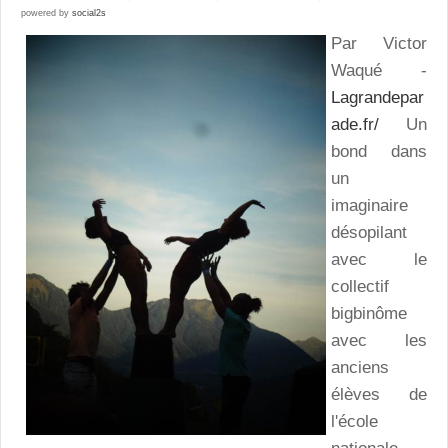
powered by
social2s
Par Victor
Waqué -
Lagrandepar
ade.fr/
Un
bond dans
un
imaginaire
désopilant
avec le
collectif
bigbinôme
avec les
anciens
élèves de
l'école