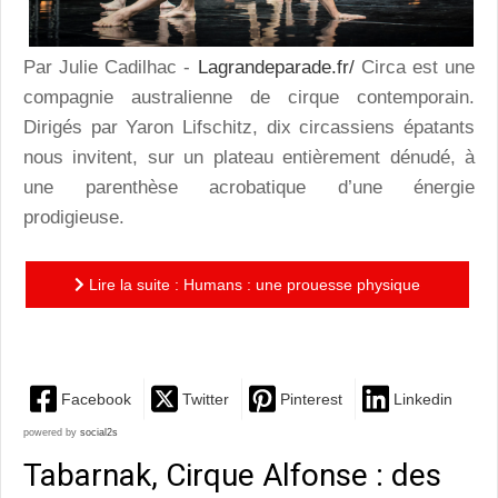
Par Julie Cadilhac -
Lagrandeparade.fr/
Circa est une
compagnie australienne de cirque contemporain.
Dirigés par Yaron Lifschitz, dix circassiens épatants
nous invitent, sur un plateau entièrement dénudé, à
une parenthèse acrobatique d’une énergie
prodigieuse.
Lire la suite : Humans : une prouesse physique
déclinée en jetés et portés imaginatifs
Facebook
Twitter
Pinterest
Linkedin
powered by
social2s
Tabarnak, Cirque Alfonse : des