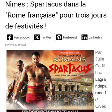
Nîmes : Spartacus dans la
"Rome française" pour trois jours
de festivités !
Facebook
Twitter
Pinterest
Linkedin
powered by
social2s
Par
Julie
Cadil
hac -
Lagra
ndepa
rade.f
r
/
Cives