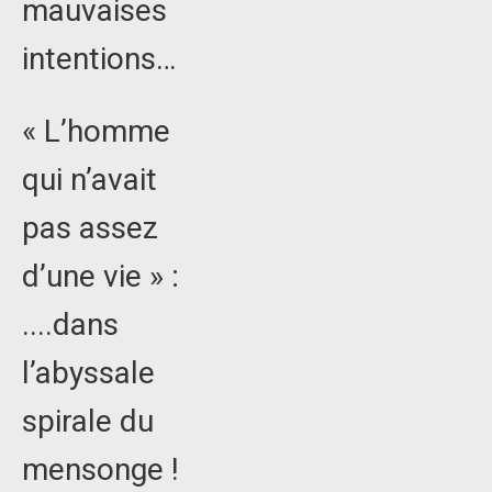
mauvaises
intentions…
« L’homme
qui n’avait
pas assez
d’une vie » :
....dans
l’abyssale
spirale du
mensonge !