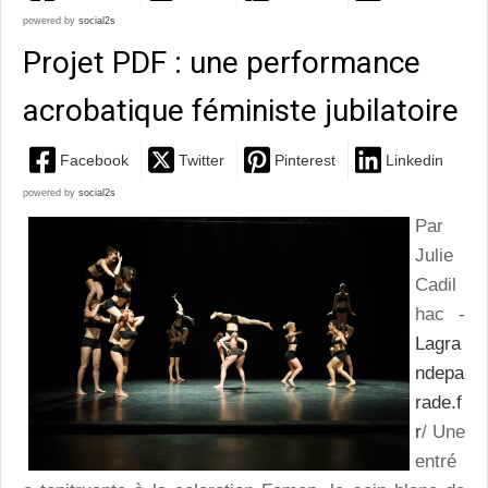
powered by
social2s
Projet PDF : une performance
acrobatique féministe jubilatoire
Facebook
Twitter
Pinterest
Linkedin
powered by
social2s
Par
Julie
Cadil
hac -
Lagra
ndepa
rade.f
r
/ Une
entré