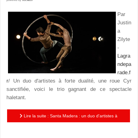
powered by
social2s
Par
Justin
a
Zilyte
-
Lagra
ndepa
rade.f
r
/ Un duo d'artistes à forte dualité, une roue Cyr
sanctifiée, voici le trio gagnant de ce spectacle
haletant.
Lire la suite : Santa Madera : un duo d'artistes à
forte dualité, une roue Cyr sanctifiée