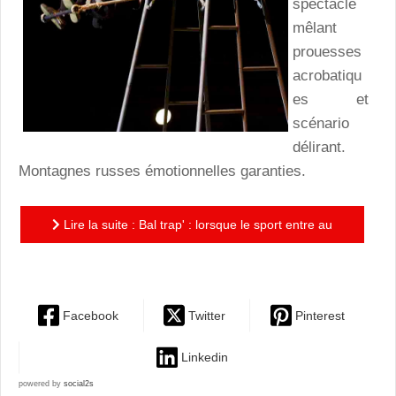
spectacle
mêlant
prouesses
acrobatiqu
es et
scénario
délirant.
Montagnes russes émotionnelles garanties.
Lire la suite : Bal trap' : lorsque le sport entre au
cirque
Facebook
Twitter
Pinterest
Linkedin
powered by
social2s