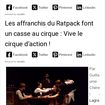
Facebook
Twitter
Pinterest
Linkedin
powered by
social2s
Les affranchis du Ratpack font
un casse au cirque : Vive le
cirque d’action !
Facebook
Twitter
Pinterest
Linkedin
powered by
social2s
Par
Guilla
ume
Chére
l -
Lagra