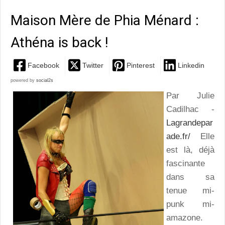
Maison Mère de Phia Ménard :
Athéna is back !
Facebook
Twitter
Pinterest
Linkedin
powered by
social2s
Par Julie
Cadilhac -
Lagrandepar
ade.fr/
Elle
est là, déjà
fascinante
dans sa
tenue mi-
punk mi-
amazone.