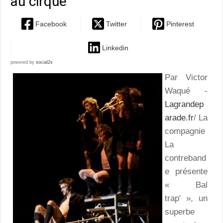
au cirque
Facebook
Twitter
Pinterest
Linkedin
powered by
social2s
Par Victor
Waqué -
Lagrandep
arade.fr
/ La
compagnie
La
contreband
e présente
« Bal
trap' », un
superbe