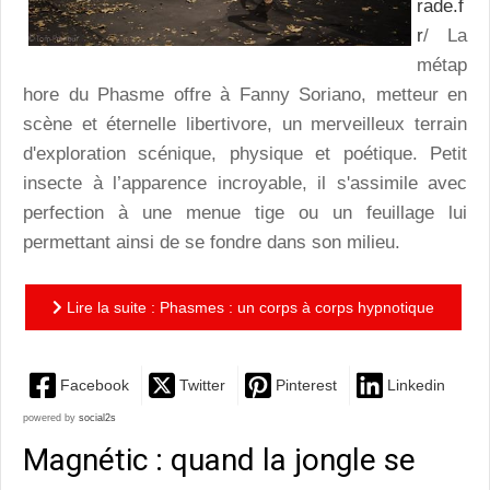
rade.f
r
/ La
métap
hore du Phasme offre à Fanny Soriano, metteur en
scène et éternelle libertivore, un merveilleux terrain
d'exploration scénique, physique et poétique. Petit
insecte à l’apparence incroyable, il s'assimile avec
perfection à une menue tige ou un feuillage lui
permettant ainsi de se fondre dans son milieu.
Lire la suite : Phasmes : un corps à corps hypnotique
Facebook
Twitter
Pinterest
Linkedin
powered by
social2s
Magnétic : quand la jongle se