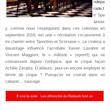
ndepa
rade.f
r
/ Spe
akeas
y, comme nous l’expliquions dans ces colonnes en
septembre 2016, est une « récréation circassienne à
mi-chemin entre Tarentino et Scorsese ». Le cinéma a
davantage influencé l’acrobate Xavier Lavabre et
Vincent Maggioni, le « mâtiste » (sportif) qui se
connaissent depuis l’enfance, que le cirque façon
Achille Zavatta. D’ailleurs, peut-on encore employer le
terme de cirque ? Puisqu’on se croirait dans un
cabaret… sauvage.
Lire la suite : Les affranchis du Ratpack font un
casse au cirque : Vive le cirque d’action !