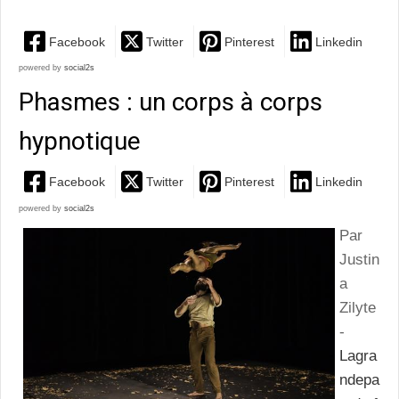
Facebook
Twitter
Pinterest
Linkedin
powered by
social2s
Phasmes : un corps à corps
hypnotique
Facebook
Twitter
Pinterest
Linkedin
powered by
social2s
Par
Justin
a
Zilyte
-
Lagra
ndepa