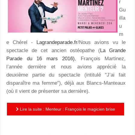
r
Gu
illa
u
m
e Chérel -
Lagrandeparade.fr
/Nous avions vu le
spectacle de cet ancien ostéopathe (
La Grande
Parade du 16 mars 2016)
, François Martinez,
l’année dernière et nous avions apprécié la
deuxième partie du spectacle (intitulé "J’ai fait
disparaître ma femme"), déjà aux Blancs-Manteaux
(où il vient de présenter sa dernière).
Lire la suite : Menteur : François le magicien brise
la glace