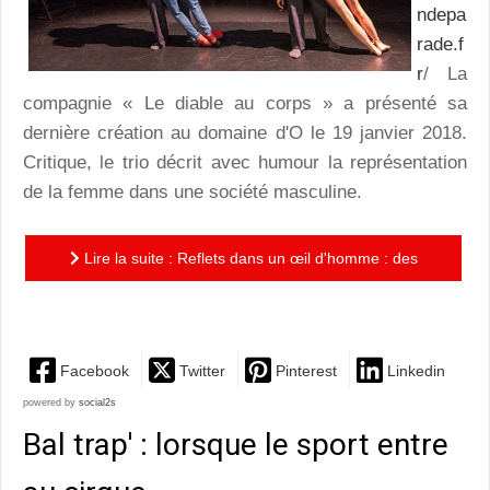
ndepa
rade.f
r
/ La
compagnie « Le diable au corps » a présenté sa
dernière création au domaine d'O le 19 janvier 2018.
Critique, le trio décrit avec humour la représentation
de la femme dans une société masculine.
Lire la suite : Reflets dans un œil d'homme : des
acrobaties qui en disent long
Facebook
Twitter
Pinterest
Linkedin
powered by
social2s
Bal trap' : lorsque le sport entre