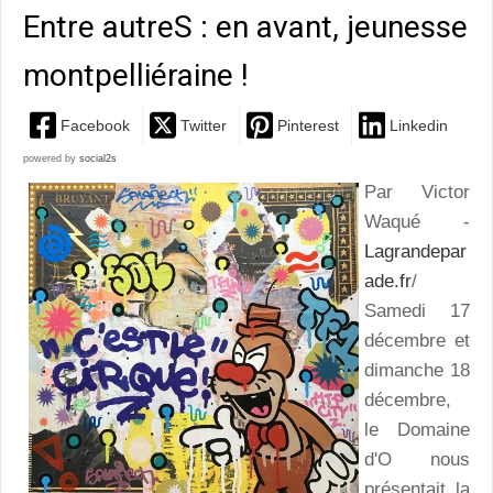
Entre autreS : en avant, jeunesse
montpelliéraine !
Facebook
Twitter
Pinterest
Linkedin
powered by
social2s
Par Victor
Waqué -
Lagrandepar
ade.fr
/
Samedi 17
décembre et
dimanche 18
décembre,
le Domaine
d'O nous
présentait la