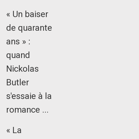
« Un baiser
de quarante
ans » :
quand
Nickolas
Butler
s'essaie à la
romance ...
« La