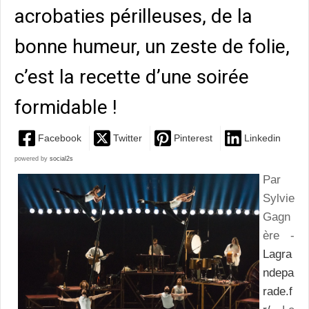
acrobaties périlleuses, de la
bonne humeur, un zeste de folie,
c’est la recette d’une soirée
formidable !
Facebook
Twitter
Pinterest
Linkedin
powered by
social2s
Par
Sylvie
Gagn
ère -
Lagra
ndepa
rade.f