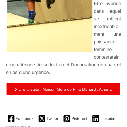
Être hybride
dans lequel
se mêlent
inextricable
ment une
puissance
féminine
contestatair
e non-dénuée de séduction et l’incarnation en chair et
en os d’une urgence.
Lire la suite : Maison Mère de Phia Ménard : Athéna
is back !
Facebook
Twitter
Pinterest
Linkedin