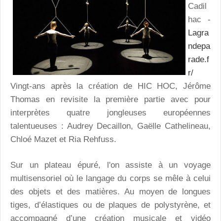
Cadil
hac -
Lagra
ndepa
rade.f
r/
Vingt-ans après la création de HIC HOC, Jérôme
Thomas en revisite la première partie avec pour
interprètes quatre jongleuses européennes
talentueuses : Audrey Decaillon, Gaëlle Cathelineau,
Chloé Mazet et Ria Rehfuss.
Sur un plateau épuré, l'on assiste à un voyage
multisensoriel où le langage du corps se mêle à celui
des objets et des matières. Au moyen de longues
tiges, d’élastiques ou de plaques de polystyrène, et
accompagné d’une création musicale et vidéo