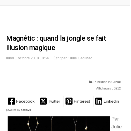
Magnétic : quand la jongle se fait
illusion magique
lundi 1 octobre 2018 18:54
Écrit par : Julie Cadilhac
Published in
Cirque
Affichages : 5212
Facebook
Twitter
Pinterest
Linkedin
powered by
social2s
Par
Julie