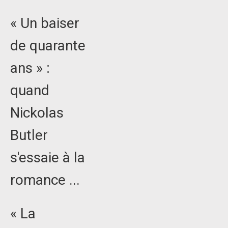
« Un baiser
de quarante
ans » :
quand
Nickolas
Butler
s'essaie à la
romance ...
« La