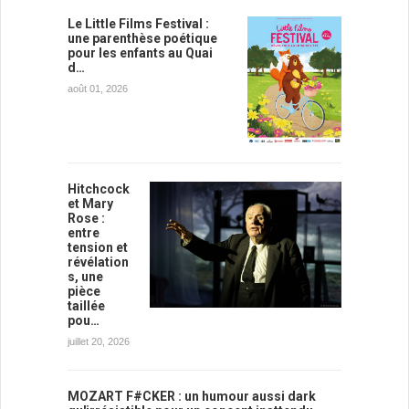
Le Little Films Festival :
une parenthèse poétique
pour les enfants au Quai
d…
août 01, 2026
Hitchcock
et Mary
Rose :
entre
tension et
révélation
s, une
pièce
taillée
pou…
juillet 20, 2026
MOZART F#CKER : un humour aussi dark