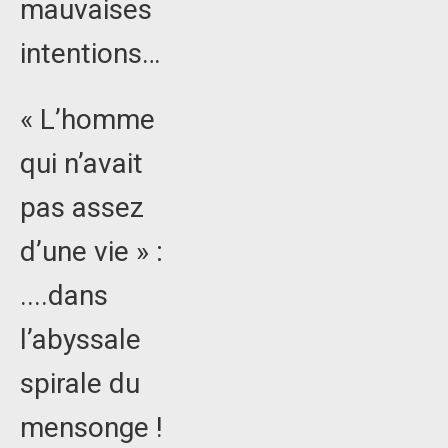
mauvaises
intentions…
« L’homme
qui n’avait
pas assez
d’une vie » :
....dans
l’abyssale
spirale du
mensonge !