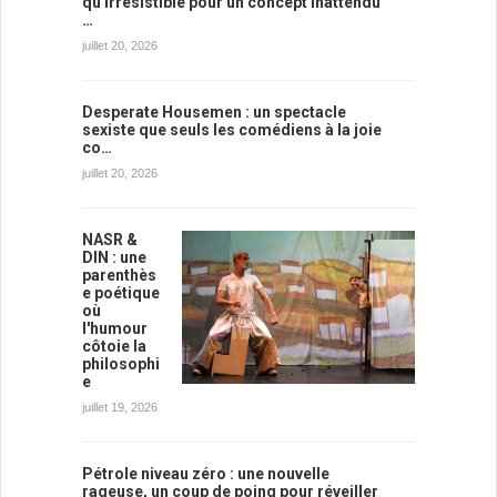
qu'irrésistible pour un concept inattendu
…
juillet 20, 2026
Desperate Housemen : un spectacle
sexiste que seuls les comédiens à la joie
co…
juillet 20, 2026
NASR &
DIN : une
parenthès
e poétique
où
l'humour
côtoie la
philosophi
e
juillet 19, 2026
Pétrole niveau zéro : une nouvelle
rageuse, un coup de poing pour réveiller