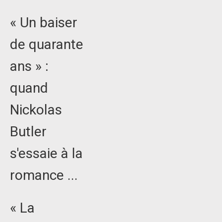
« Un baiser
de quarante
ans » :
quand
Nickolas
Butler
s'essaie à la
romance ...
« La