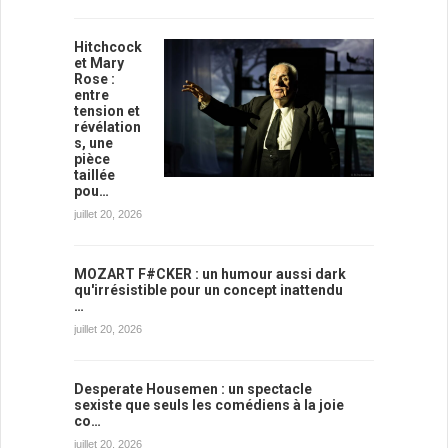
Hitchcock
et Mary
Rose :
entre
tension et
révélation
s, une
pièce
taillée
pou…
juillet 20, 2026
MOZART F#CKER : un humour aussi dark
qu'irrésistible pour un concept inattendu
…
juillet 20, 2026
Desperate Housemen : un spectacle
sexiste que seuls les comédiens à la joie
co…
juillet 20, 2026