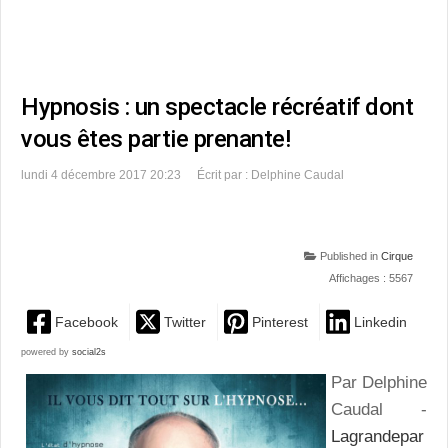
Hypnosis : un spectacle récréatif dont
vous êtes partie prenante!
lundi 4 décembre 2017 20:23
Écrit par : Delphine Caudal
Published in
Cirque
Affichages : 5567
Facebook
Twitter
Pinterest
Linkedin
powered by
social2s
Par Delphine
Caudal -
Lagrandepar