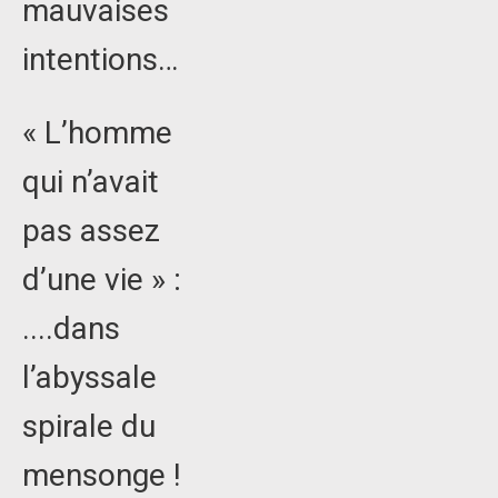
mauvaises
intentions…
« L’homme
qui n’avait
pas assez
d’une vie » :
....dans
l’abyssale
spirale du
mensonge !