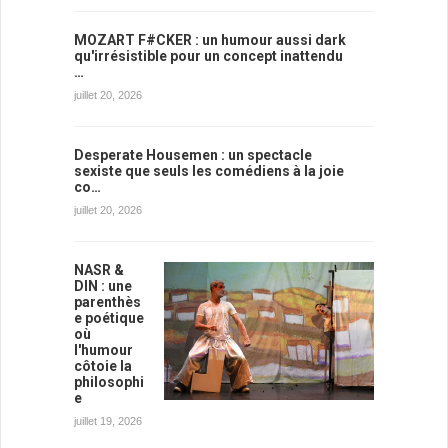
MOZART F#CKER : un humour aussi dark
qu'irrésistible pour un concept inattendu
…
juillet 20, 2026
Desperate Housemen : un spectacle
sexiste que seuls les comédiens à la joie
co…
juillet 20, 2026
NASR &
DIN : une
parenthès
e poétique
où
l'humour
côtoie la
philosophi
e
juillet 19, 2026