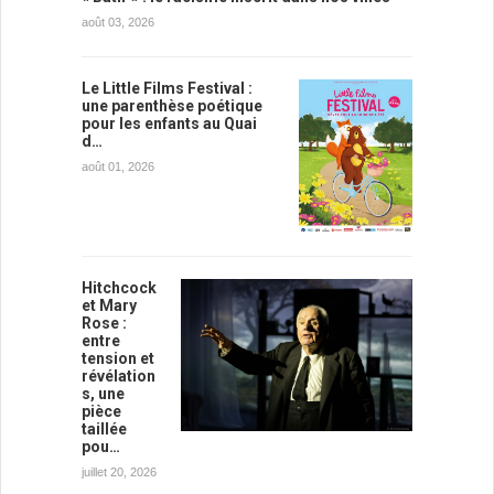
août 03, 2026
Le Little Films Festival :
une parenthèse poétique
pour les enfants au Quai
d…
août 01, 2026
Hitchcock
et Mary
Rose :
entre
tension et
révélation
s, une
pièce
taillée
pou…
juillet 20, 2026