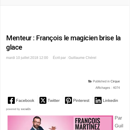
Menteur : François le magicien brise la
glace
mardi 10 juillet 2018 12:00
Écrit par : Guillaume Chérel
Published in
Cirque
Affichages : 4074
Facebook
Twitter
Pinterest
Linkedin
powered by
social2s
Par
Guil