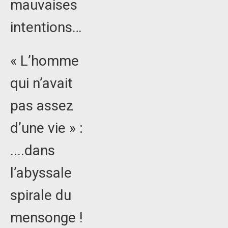
mauvaises
intentions…
« L’homme
qui n’avait
pas assez
d’une vie » :
....dans
l’abyssale
spirale du
mensonge !