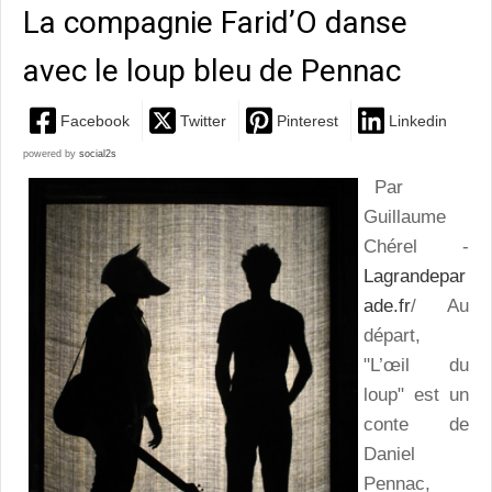
La compagnie Farid’O danse
avec le loup bleu de Pennac
Facebook
Twitter
Pinterest
Linkedin
powered by
social2s
Par
Guillaume
Chérel -
Lagrandepar
ade.fr
/ Au
départ,
"L’œil du
loup" est un
conte de
Daniel
Pennac,