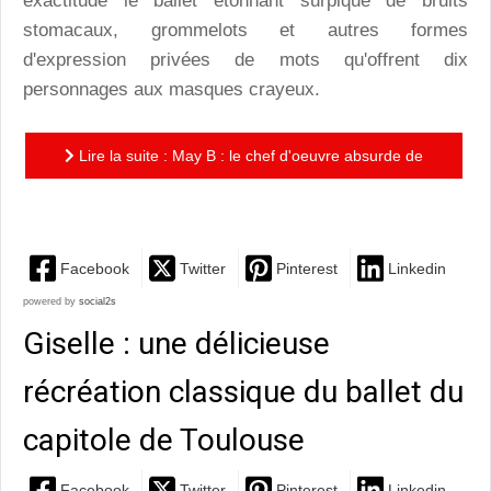
exactitude le ballet étonnant surpiqué de bruits
stomacaux, grommelots et autres formes
d'expression privées de mots qu'offrent dix
personnages aux masques crayeux.
Lire la suite : May B : le chef d'oeuvre absurde de
Maguy Marin
Facebook
Twitter
Pinterest
Linkedin
powered by
social2s
Giselle : une délicieuse
récréation classique du ballet du
capitole de Toulouse
Facebook
Twitter
Pinterest
Linkedin