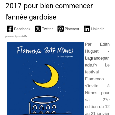
2017 pour bien commencer
l'année gardoise
Facebook
Twitter
Pinterest
Linkedin
powered by
social2s
Par Edith
Huguet -
Lagrandepar
ade.fr
/ Le
festival
Flamenco
s'invite à
Nîmes pour
sa 27e
édition du 12
au 21 janvier