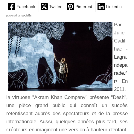
Facebook
Twitter
Pinterest
Linkedin
powered by
social2s
Par
Julie
Cadil
hac -
Lagra
ndepa
rade.f
r/
En
2011,
la virtuose "Akram Khan Company" présente "Desh",
une pièce grand public qui connaît un succès
retentissant auprès des spectateurs et de la presse
internationale. Aussi, quelques années plus tard, ses
créateurs en imaginent une version à hauteur d'enfant.