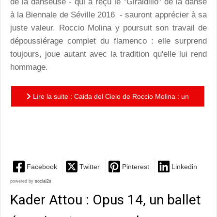
de la danseuse - qui a reçu le "Giraldillo" de la danse
à la Biennale de Séville 2016 - sauront apprécier à sa
juste valeur. Roccio Molina y poursuit son travail de
dépoussiérage complet du flamenco : elle surprend
toujours, joue autant avec la tradition qu'elle lui rend
hommage.
Lire la suite : Caida del Cielo de Roccio Molina : un
voyage entre lumières et ombres guidé à la pointe du
talon
Facebook
Twitter
Pinterest
Linkedin
powered by
social2s
Kader Attou : Opus 14, un ballet