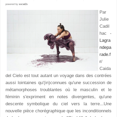
powered by
social2s
Par
Julie
Cadil
hac -
Lagra
ndepa
rade.f
r
/
Caida
del Cielo est tout autant un voyage dans des contrées
aussi lointaines qu'(in)connues qu'une succession de
métamorphoses troublantes où le masculin et le
féminin s'expriment en notes divergentes, qu'une
descente symbolique du ciel vers la terre...Une
nouvelle pièce chorégraphique que les inconditionnels