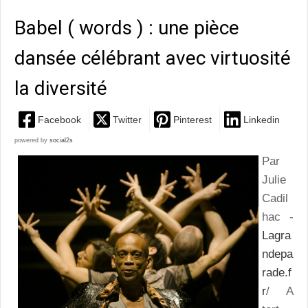
Babel ( words ) : une pièce
dansée célébrant avec virtuosité
la diversité
Facebook
Twitter
Pinterest
Linkedin
powered by
social2s
Par
Julie
Cadil
hac -
Lagra
ndepa
rade.f
r
/ A