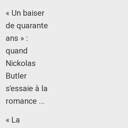
« Un baiser
de quarante
ans » :
quand
Nickolas
Butler
s'essaie à la
romance ...
« La