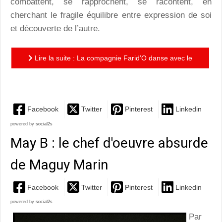
combattent, se rapprochent, se racontent, en
cherchant le fragile équilibre entre expression de soi
et découverte de l’autre.
Lire la suite : La compagnie Farid’O danse avec le
loup bleu de Pennac
Facebook
Twitter
Pinterest
Linkedin
powered by
social2s
May B : le chef d'oeuvre absurde
de Maguy Marin
Facebook
Twitter
Pinterest
Linkedin
powered by
social2s
Par