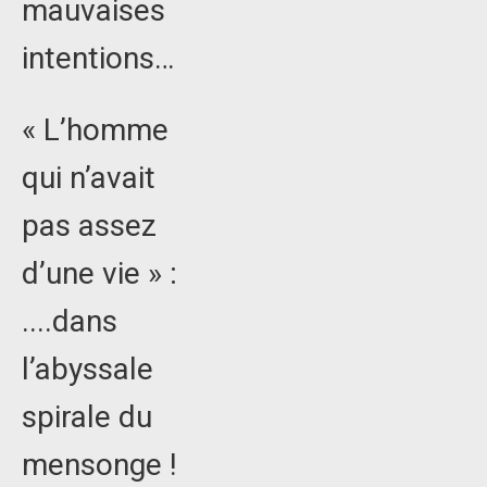
mauvaises
intentions…
« L’homme
qui n’avait
pas assez
d’une vie » :
....dans
l’abyssale
spirale du
mensonge !