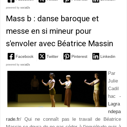
powered by
social2s
Mass b : danse baroque et
messe en si mineur pour
s'envoler avec Béatrice Massin
Facebook
Twitter
Pinterest
Linkedin
powered by
social2s
Par
Julie
Cadil
hac -
Lagra
ndepa
rade.fr
/ Qui ne connaît pas le travail de Béatrice
Massin se devra de ne pas céder à l'inquiétude puis à