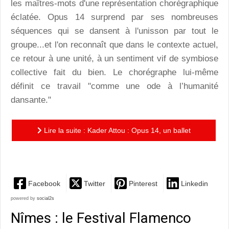
les maîtres-mots d'une représentation chorégraphique
éclatée. Opus 14 surprend par ses nombreuses
séquences qui se dansent à l'unisson par tout le
groupe...et l'on reconnaît que dans le contexte actuel,
ce retour à une unité, à un sentiment vif de symbiose
collective fait du bien. Le chorégraphe lui-même
définit ce travail "comme une ode à l’humanité
dansante."
Lire la suite : Kader Attou : Opus 14, un ballet
énergisant au coeur de métronome
Facebook
Twitter
Pinterest
Linkedin
powered by
social2s
Nîmes : le Festival Flamenco