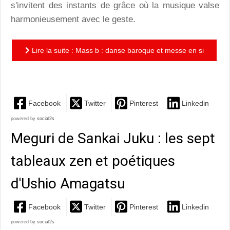
s'invitent des instants de grâce où la musique valse
harmonieusement avec le geste.
Lire la suite : Mass b : danse baroque et messe en si
mineur pour s'envoler avec Béatrice Massin
Facebook
Twitter
Pinterest
Linkedin
powered by
social2s
Meguri de Sankai Juku : les sept
tableaux zen et poétiques
d'Ushio Amagatsu
Facebook
Twitter
Pinterest
Linkedin
powered by
social2s