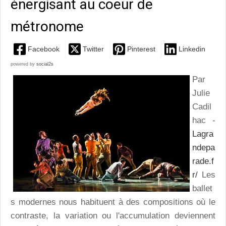
énergisant au coeur de
métronome
Facebook
Twitter
Pinterest
Linkedin
powered by
social2s
Par
Julie
Cadil
hac -
Lagra
ndepa
rade.f
r/
Les
ballet
s modernes nous habituent à des compositions où le
contraste, la variation ou l'accumulation deviennent