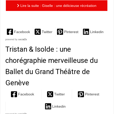
Lire la suite : Giselle : une délicieuse récréation
classique du ballet du capitole de Toulouse
Facebook
Twitter
Pinterest
Linkedin
powered by
social2s
Tristan & Isolde : une
chorégraphie merveilleuse du
Ballet du Grand Théâtre de
Genève
Facebook
Twitter
Pinterest
Linkedin
powered by
social2s