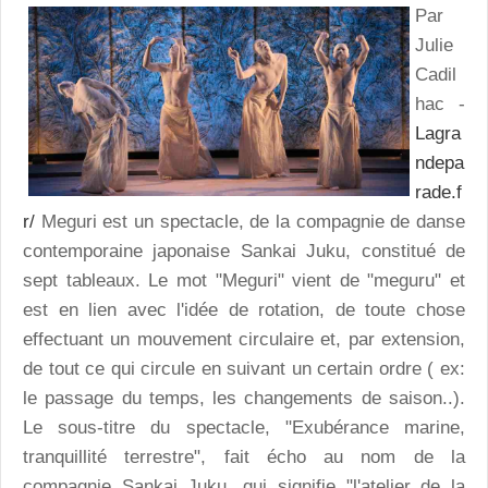
Par
Julie
Cadil
hac -
Lagra
ndepa
rade.f
r/
Meguri est un spectacle, de la compagnie de danse
contemporaine japonaise Sankai Juku, constitué de
sept tableaux. Le mot "Meguri" vient de "meguru" et
est en lien avec l'idée de rotation, de toute chose
effectuant un mouvement circulaire et, par extension,
de tout ce qui circule en suivant un certain ordre ( ex:
le passage du temps, les changements de saison..).
Le sous-titre du spectacle, "Exubérance marine,
tranquillité terrestre", fait écho au nom de la
compagnie Sankai Juku, qui signifie "l'atelier de la