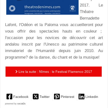
2017. Le
Thêatre
Bernadette
Lafont, l'Odéon et la Paloma vous accueilleront pour
vous offrir des spectacles hauts en couleur ;
l'occasion pour les novices de découvrir cet art
andalou inscrit par l'Unesco au patrimoine culturel
immateriel de l'Humanité depuis juin 2010. Au
programme? de la danse, du chant et de la musique!
Lire la suite : Nîmes : le Festival Flamenco 2017
pour bien commencer l'année gardoise
Facebook
Twitter
Pinterest
Linkedin
powered by
social2s