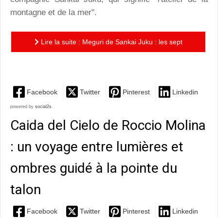
montagne et de la mer".
Lire la suite : Meguri de Sankai Juku : les sept
tableaux zen et poétiques d'Ushio Amagatsu
Facebook
Twitter
Pinterest
Linkedin
powered by
social2s
Caida del Cielo de Roccio Molina
: un voyage entre lumières et
ombres guidé à la pointe du
talon
Facebook
Twitter
Pinterest
Linkedin