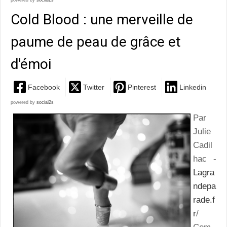
powered by
social2s
Cold Blood : une merveille de
paume de peau de grâce et
d'émoi
Facebook
Twitter
Pinterest
Linkedin
powered by
social2s
Par
Julie
Cadil
hac -
Lagra
ndepa
rade.f
r
/