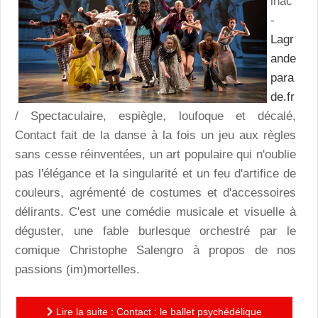
lhac
-
Lagr
ande
para
de.fr
/ Spectaculaire, espiègle, loufoque et décalé,
Contact fait de la danse à la fois un jeu aux règles
sans cesse réinventées, un art populaire qui n'oublie
pas l'élégance et la singularité et un feu d'artifice de
couleurs, agrémenté de costumes et d'accessoires
délirants. C'est une comédie musicale et visuelle à
déguster, une fable burlesque orchestré par le
comique Christophe Salengro à propos de nos
passions (im)mortelles.
Lire la suite : Contact : le ballet psychédélique