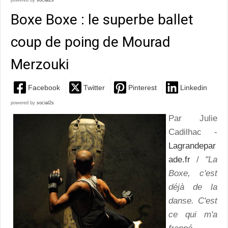
powered by
social2s
Boxe Boxe : le superbe ballet
coup de poing de Mourad
Merzouki
Facebook
Twitter
Pinterest
Linkedin
powered by
social2s
Par Julie
Cadilhac -
Lagrandepar
ade.fr
/
"La
Boxe, c'est
déjà de la
danse. C'est
ce qui m'a