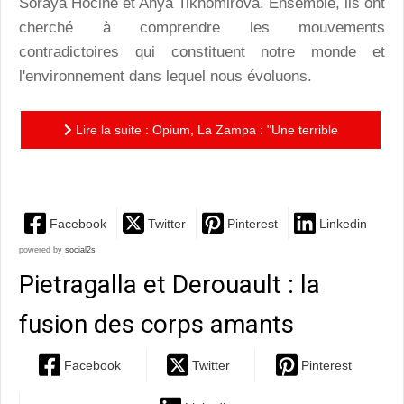
Soraya Hocine et Anya Tikhomirova. Ensemble, ils ont
cherché à comprendre les mouvements
contradictoires qui constituent notre monde et
l'environnement dans lequel nous évoluons.
Lire la suite : Opium, La Zampa : "Une terrible
beauté est née..."
Facebook
Twitter
Pinterest
Linkedin
powered by
social2s
Pietragalla et Derouault : la
fusion des corps amants
Facebook
Twitter
Pinterest