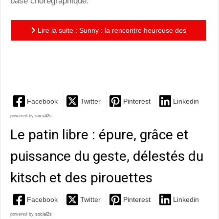
base chorégraphique."
Lire la suite : Sunny : la rencontre heureuse des
chorégraphies d'Emmanuel Gat et des notes
électroniques d'Awir...
Facebook
Twitter
Pinterest
Linkedin
powered by
social2s
Le patin libre : épure, grâce et
puissance du geste, délestés du
kitsch et des pirouettes
Facebook
Twitter
Pinterest
Linkedin
powered by
social2s