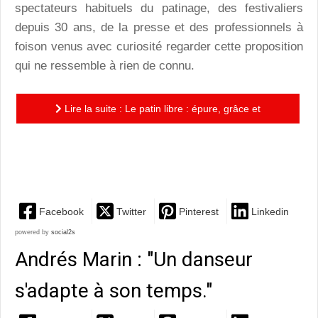
spectateurs habituels du patinage, des festivaliers
depuis 30 ans, de la presse et des professionnels à
foison venus avec curiosité regarder cette proposition
qui ne ressemble à rien de connu.
Lire la suite : Le patin libre : épure, grâce et
puissance du geste, délestés du kitsch et des
pirouettes
Facebook
Twitter
Pinterest
Linkedin
powered by
social2s
Andrés Marin : "Un danseur
s'adapte à son temps."