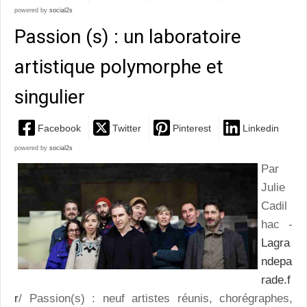
powered by
social2s
Passion (s) : un laboratoire
artistique polymorphe et
singulier
Facebook
Twitter
Pinterest
Linkedin
powered by
social2s
Par
Julie
Cadil
hac -
Lagra
ndepa
rade.f
r
/ Passion(s) : neuf artistes réunis, chorégraphes,