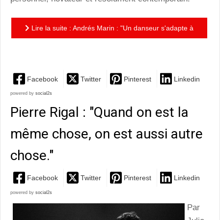
Lire la suite : Andrés Marin : "Un danseur s'adapte à
son temps."
Facebook
Twitter
Pinterest
Linkedin
powered by
social2s
Pierre Rigal : "Quand on est la
même chose, on est aussi autre
chose."
Facebook
Twitter
Pinterest
Linkedin
powered by
social2s
Par