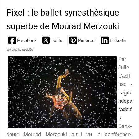
Pixel : le ballet synesthésique
superbe de Mourad Merzouki
Facebook
Twitter
Pinterest
Linkedin
powered by
social2s
Par
Julie
Cadil
hac -
Lagra
ndepa
rade.f
r/
Sans-
doute Mourad Merzouki a-t-il vu la conférence-