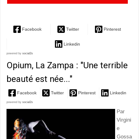
superbe de Philippe Découflé
Facebook
Twitter
Pinterest
Linkedin
powered by
social2s
Opium, La Zampa : "Une terrible
beauté est née..."
Facebook
Twitter
Pinterest
Linkedin
powered by
social2s
Par
Virgini
e
Gossa