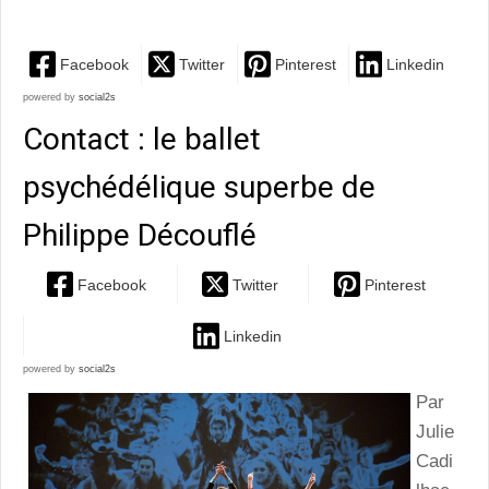
Facebook
Twitter
Pinterest
Linkedin
powered by
social2s
Contact : le ballet
psychédélique superbe de
Philippe Découflé
Facebook
Twitter
Pinterest
Linkedin
powered by
social2s
Par
Julie
Cadi