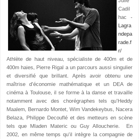
Julie
Cadil
hac -
Lagra
ndepa
rade.f
r/
Athlète de haut niveau, spécialiste de 400m et de
400m haies, Pierre Rigal a un parcours aussi singulier
et diversifié que brillant. Après avoir obtenu une
maîtrise d’économie mathématique et un DEA de
cinéma à Toulouse, il se forme à la danse et travaille
notamment avec des chorégraphes tels qu’Heddy
Maalem, Bernardo Montet, Wim Vandekeybus, Nacera
Belaza, Philippe Decouflé et des metteurs en scène
tels que Mladen Materic ou Guy Alloucherie. En
2002, en même temps qu’il intègre la compagnie de