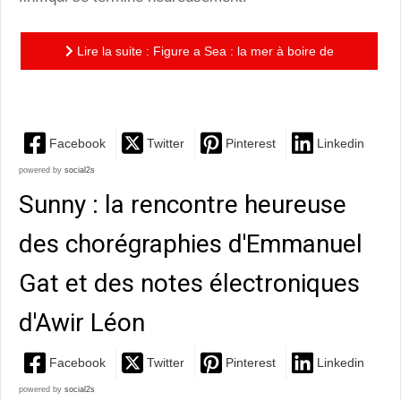
Lire la suite : Figure a Sea : la mer à boire de
Deborah Hay
Facebook
Twitter
Pinterest
Linkedin
powered by
social2s
Sunny : la rencontre heureuse
des chorégraphies d'Emmanuel
Gat et des notes électroniques
d'Awir Léon
Facebook
Twitter
Pinterest
Linkedin
powered by
social2s