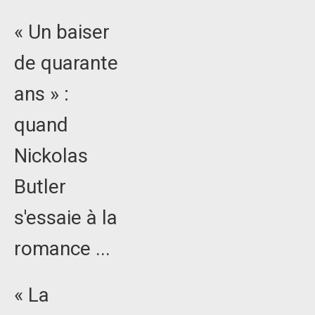
« Un baiser
de quarante
ans » :
quand
Nickolas
Butler
s'essaie à la
romance ...
« La