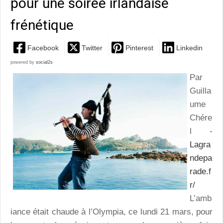
pour une soirée irlandaise
frénétique
Facebook
Twitter
Pinterest
Linkedin
powered by
social2s
Par
Guilla
ume
Chére
l -
Lagra
ndepa
rade.f
r/
L’amb
iance était chaude à l’Olympia, ce lundi 21 mars, pour