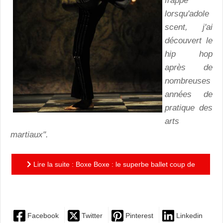
frappé
lorsqu'adole
scent, j'ai
découvert le
hip hop
après de
nombreuses
années de
pratique des
arts
martiaux".
Lire la suite : Boxe Boxe : le superbe ballet coup de
poing de Mourad Merzouki
Facebook
Twitter
Pinterest
Linkedin