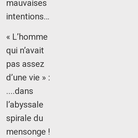
mauvaises
intentions…
« L’homme
qui n’avait
pas assez
d’une vie » :
....dans
l’abyssale
spirale du
mensonge !