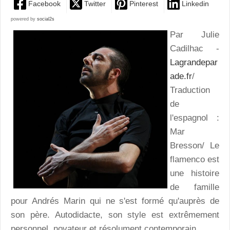
Facebook
Twitter
Pinterest
Linkedin
powered by
social2s
Par Julie
Cadilhac -
Lagrandepar
ade.fr
/
Traduction
de
l'espagnol :
Mar
Bresson/ Le
flamenco est
une histoire
de famille
pour Andrés Marin qui ne s'est formé qu'auprès de
son père. Autodidacte, son style est extrêmement
personnel, novateur et résolument contemporain.