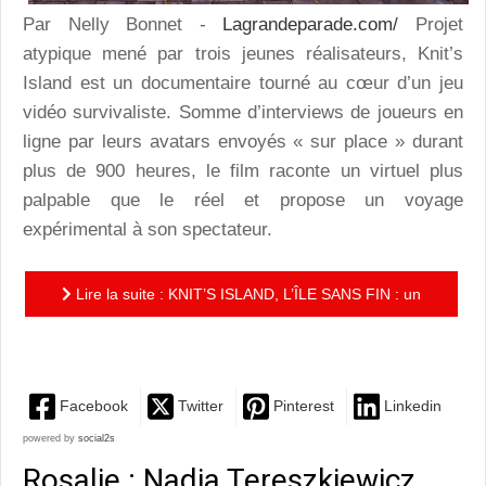
Par Nelly Bonnet -
Lagrandeparade.com/
Projet
atypique mené par trois jeunes réalisateurs, Knit’s
Island est un documentaire tourné au cœur d’un jeu
vidéo survivaliste. Somme d’interviews de joueurs en
ligne par leurs avatars envoyés « sur place » durant
plus de 900 heures, le film raconte un virtuel plus
palpable que le réel et propose un voyage
expérimental à son spectateur.
Lire la suite : KNIT’S ISLAND, L’ÎLE SANS FIN : un
voyage expérimental dans un jeu vidéo survivaliste
Facebook
Twitter
Pinterest
Linkedin
powered by
social2s
Rosalie : Nadia Tereszkiewicz,