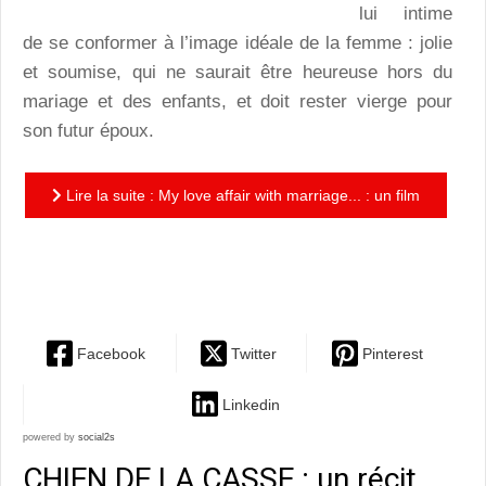
lui intime
de se conformer à l’image idéale de la femme : jolie
et soumise, qui ne saurait être heureuse hors du
mariage et des enfants, et doit rester vierge pour
son futur époux.
Lire la suite : My love affair with marriage... : un film
d’animation atypique, à l’humour bien présent et
qui...
Facebook
Twitter
Pinterest
Linkedin
powered by
social2s
CHIEN DE LA CASSE : un récit