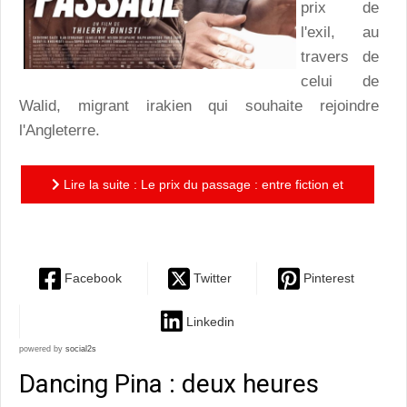
prix de
l'exil, au
travers de
celui de
Walid, migrant irakien qui souhaite rejoindre
l'Angleterre.
Lire la suite : Le prix du passage : entre fiction et
documentaire, un jeu de destins croisés percutant
Facebook
Twitter
Pinterest
Linkedin
powered by
social2s
Dancing Pina : deux heures