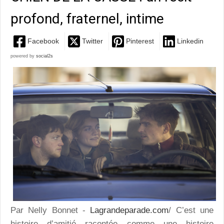
profond, fraternel, intime
Facebook
Twitter
Pinterest
Linkedin
powered by
social2s
Par Nelly Bonnet -
Lagrandeparade.com
/ C’est une
histoire d’amitié racontée comme une histoire