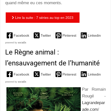
quand même eu ces moments.
Lire la suite : 7 séries au top en 2023
Facebook
Twitter
Pinterest
Linkedin
powered by
social2s
Le Règne animal :
l’ensauvagement de l’humanité
Facebook
Twitter
Pinterest
Linkedin
powered by
social2s
Par Romain
Rougé -
Lagrandepar
ade.com
/