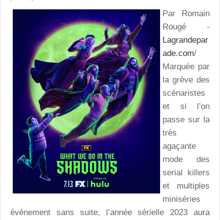
Par Romain
Rougé -
Lagrandepar
ade.com
/
Marquée par
la grève des
scénaristes
et si l’on
passe sur la
très
agaçante
mode des
serial killers
et multiples
miniséries
événement sans suite, l’année sérielle 2023 aura