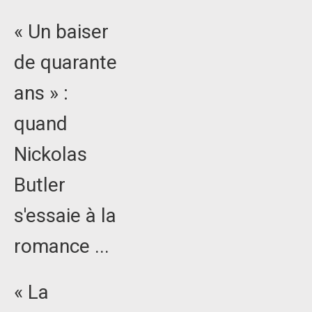
« Un baiser
de quarante
ans » :
quand
Nickolas
Butler
s'essaie à la
romance ...
« La