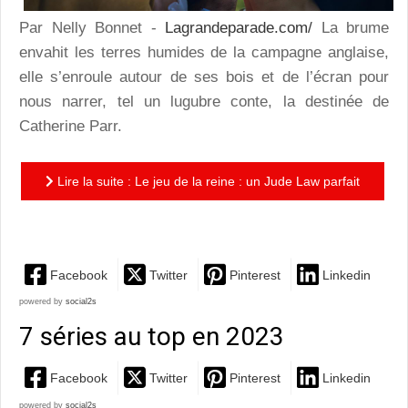
Par Nelly Bonnet -
Lagrandeparade.com/
La brume
envahit les terres humides de la campagne anglaise,
elle s’enroule autour de ses bois et de l’écran pour
nous narrer, tel un lugubre conte, la destinée de
Catherine Parr.
Lire la suite : Le jeu de la reine : un Jude Law parfait
dans son incarnation glaçante d'Henri-Barbe-Bleue-VIII
Facebook
Twitter
Pinterest
Linkedin
powered by
social2s
7 séries au top en 2023
Facebook
Twitter
Pinterest
Linkedin
powered by
social2s