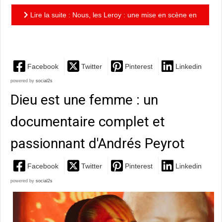
Lire la suite : Nous, les Leroy : une mise en scène en
4X4 familial qui manœuvre efficacement
Facebook
Twitter
Pinterest
Linkedin
powered by
social2s
Dieu est une femme : un
documentaire complet et
passionnant d'Andrés Peyrot
Facebook
Twitter
Pinterest
Linkedin
powered by
social2s