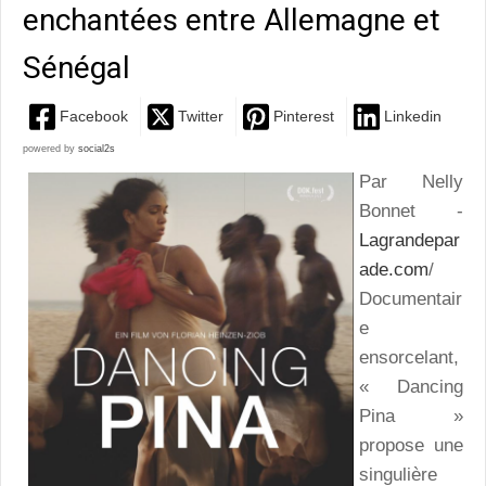
enchantées entre Allemagne et
Sénégal
Facebook
Twitter
Pinterest
Linkedin
powered by
social2s
Par Nelly
Bonnet -
Lagrandepar
ade.com
/
Documentair
e
ensorcelant,
« Dancing
Pina »
propose une
singulière