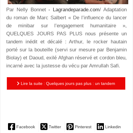
Par Nelly Bonnet
- Lagrandeparade.com
/ Adaptation
du roman de Marc Salbert « De l’influence du lancer
de minibar sur l’engagement humanitaire »,
QUELQUES JOURS PAS PLUS nous présente un
tandem inédit et décalé : Arthur, le rocker hautain
porté sur la bouteille (servi sur mesure par Benjamin
Biolay) et Daoud, exilé Afghan réservé et cordon bleu,
incarné avec la justesse du vécu par Amrullah Safi.
Lire la suite : Quelques jours pas plus : un tandem
inédit et décalé servi par Benjamin Biolay et Amrullah
Safi
Facebook
Twitter
Pinterest
Linkedin