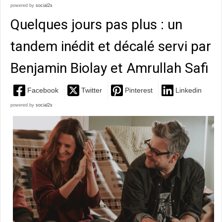
powered by
social2s
Quelques jours pas plus : un
tandem inédit et décalé servi par
Benjamin Biolay et Amrullah Safi
Facebook
Twitter
Pinterest
Linkedin
powered by
social2s