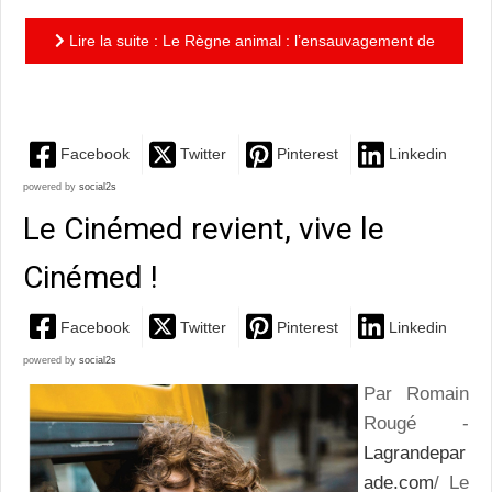
Lire la suite : Le Règne animal : l’ensauvagement de
l’humanité
Facebook
Twitter
Pinterest
Linkedin
powered by
social2s
Le Cinémed revient, vive le
Cinémed !
Facebook
Twitter
Pinterest
Linkedin
powered by
social2s
Par Romain
Rougé -
Lagrandepar
ade.com
/ Le