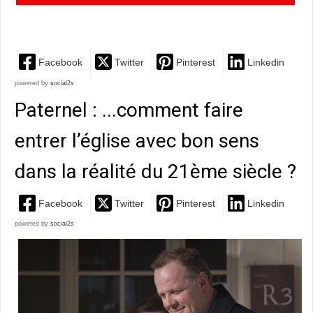
complet et passionnant d'Andrés Peyrot
Facebook
Twitter
Pinterest
Linkedin
powered by
social2s
Paternel : ...comment faire
entrer l’église avec bon sens
dans la réalité du 21ème siècle ?
Facebook
Twitter
Pinterest
Linkedin
powered by
social2s