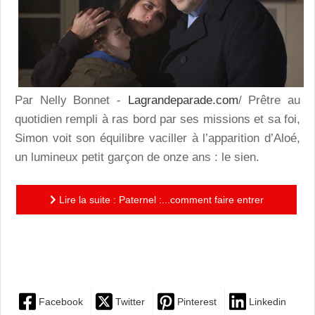
Par Nelly Bonnet -
Lagrandeparade.com
/ Prêtre au
quotidien rempli à ras bord par ses missions et sa foi,
Simon voit son équilibre vaciller à l’apparition d’Aloé,
un lumineux petit garçon de onze ans : le sien.
Lire la suite : Paternel :...comment faire entrer
l’église avec bon sens dans la réalité du 21ème siècle
?
Facebook
Twitter
Pinterest
Linkedin