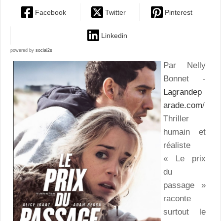
Facebook
Twitter
Pinterest
Linkedin
powered by
social2s
Par Nelly
Bonnet -
Lagrandep
arade.com
/
Thriller
humain et
réaliste
« Le prix
du
passage »
raconte
surtout le