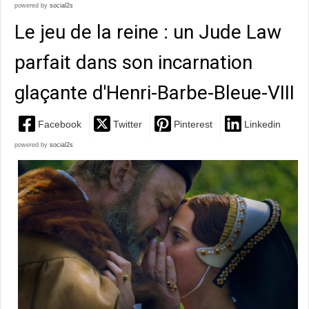
powered by
social2s
Le jeu de la reine : un Jude Law
parfait dans son incarnation
glaçante d'Henri-Barbe-Bleue-VIII
Facebook
Twitter
Pinterest
Linkedin
powered by
social2s