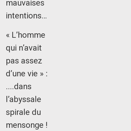
mauvaises
intentions…
« L’homme
qui n’avait
pas assez
d’une vie » :
....dans
l’abyssale
spirale du
mensonge !