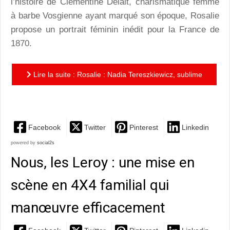
l’histoire de Clémentine Delait, charismatique femme
à barbe Vosgienne ayant marqué son époque, Rosalie
propose un portrait féminin inédit pour la France de
1870.
Lire la suite : Rosalie : Nadia Tereszkiewicz, sublime
interprète à l'aura de fée
Facebook
Twitter
Pinterest
Linkedin
powered by
social2s
Nous, les Leroy : une mise en
scène en 4X4 familial qui
manœuvre efficacement