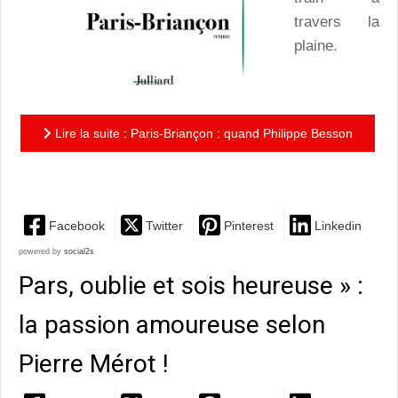
travers la
plaine.
Lire la suite : Paris-Briançon : quand Philippe Besson
prend le train de nuit…
Facebook
Twitter
Pinterest
Linkedin
powered by
social2s
Pars, oublie et sois heureuse » :
la passion amoureuse selon
Pierre Mérot !