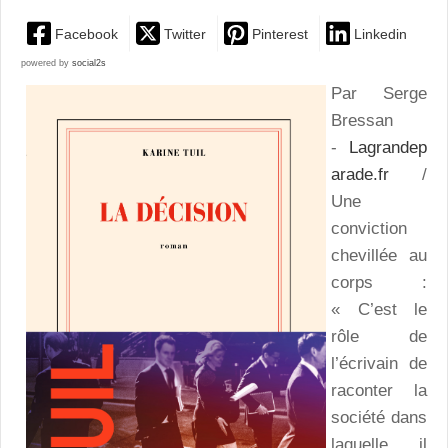
Facebook
Twitter
Pinterest
Linkedin
powered by
social2s
Par Serge
Bressan
-
Lagrandep
arade.fr
/
Une
conviction
chevillée au
corps :
« C’est le
rôle de
l’écrivain de
raconter la
société dans
laquelle il