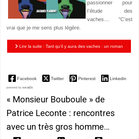
passionner pour
l’étude des
vaches… "C’est
vrai que je me sens plus légère.
Lire la suite : Tant qu’il y aura des vaches : un roman
vachement profond et drôle de Patricia Martel
Facebook
Twitter
Pinterest
Linkedin
powered by
social2s
« Monsieur Bouboule » de
Patrice Leconte : rencontres
avec un très gros homme…