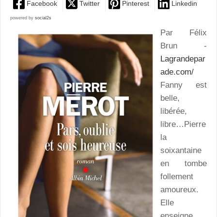
Facebook
Twitter
Pinterest
Linkedin
powered by
social2s
Par Félix
Brun -
Lagrandepar
ade.com/
Fanny est
belle,
libérée,
libre…Pierre
la
soixantaine
en tombe
follement
amoureux.
Elle
enseigne