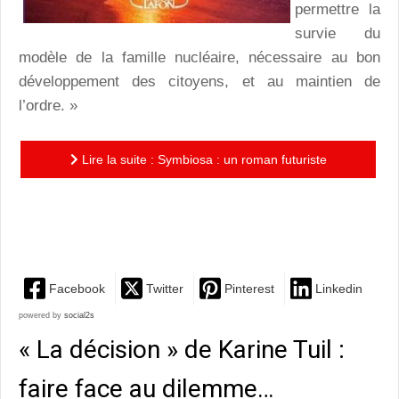
permettre la
survie du
modèle de la famille nucléaire, nécessaire au bon
développement des citoyens, et au maintien de
l’ordre. »
Lire la suite : Symbiosa : un roman futuriste
lumineux, surprenant et préoccupant de Morgane
Bicail
Facebook
Twitter
Pinterest
Linkedin
powered by
social2s
« La décision » de Karine Tuil :
faire face au dilemme…