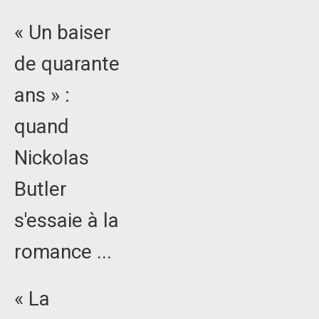
« Un baiser
de quarante
ans » :
quand
Nickolas
Butler
s'essaie à la
romance ...
« La