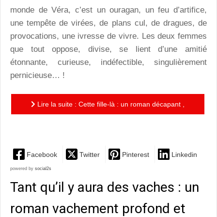
monde de Véra, c’est un ouragan, un feu d’artifice,
une tempête de virées, de plans cul, de dragues, de
provocations, une ivresse de vivre. Les deux femmes
que tout oppose, divise, se lient d’une amitié
étonnante, curieuse, indéfectible, singulièrement
pernicieuse… !
Lire la suite : Cette fille-là : un roman décapant ,
flippant et drôle
Facebook
Twitter
Pinterest
Linkedin
powered by
social2s
Tant qu’il y aura des vaches : un
roman vachement profond et