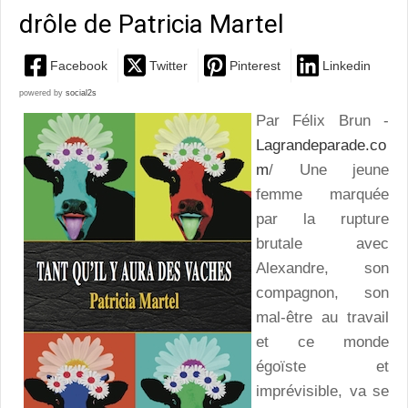
drôle de Patricia Martel
Facebook
Twitter
Pinterest
Linkedin
powered by
social2s
Par Félix Brun -
Lagrandeparade.co
m
/ Une jeune
femme marquée
par la rupture
brutale avec
Alexandre, son
compagnon, son
mal-être au travail
et ce monde
égoïste et
imprévisible, va se