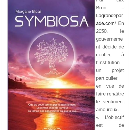
Brun -
Lagrandepar
ade.com
/ En
2050, le
gouverneme
nt décide de
confier à
l’Institution
un projet
particulier
en vue de
faire renaître
le sentiment
amoureux.
« L’objectif
est de