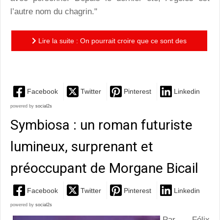
l’autre nom du chagrin."
Lire la suite : On pourrait croire que ce sont des
larmes : un roman vibrant et intimiste d’Eric Genetet
Facebook
Twitter
Pinterest
Linkedin
powered by
social2s
Symbiosa : un roman futuriste
lumineux, surprenant et
préoccupant de Morgane Bicail
Facebook
Twitter
Pinterest
Linkedin
powered by
social2s
Par Félix