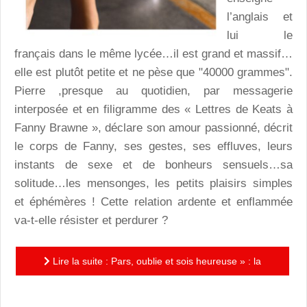
l’anglais et
lui le
français dans le même lycée…il est grand et massif…
elle est plutôt petite et ne pèse que "40000 grammes".
Pierre ,presque au quotidien, par messagerie
interposée et en filigramme des « Lettres de Keats à
Fanny Brawne », déclare son amour passionné, décrit
le corps de Fanny, ses gestes, ses effluves, leurs
instants de sexe et de bonheurs sensuels…sa
solitude…les mensonges, les petits plaisirs simples
et éphémères ! Cette relation ardente et enflammée
va-t-elle résister et perdurer ?
Lire la suite : Pars, oublie et sois heureuse » : la
passion amoureuse selon Pierre Mérot !