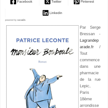
Facebook
Twitter
Pinterest
Linkedin
powered by
social2s
Par Serge
Bressan -
Lagrandep
arade.fr
/
Tout
commence
dans une
pharmacie
de la rue
Lepic,
Paris
18ème
arrondisse