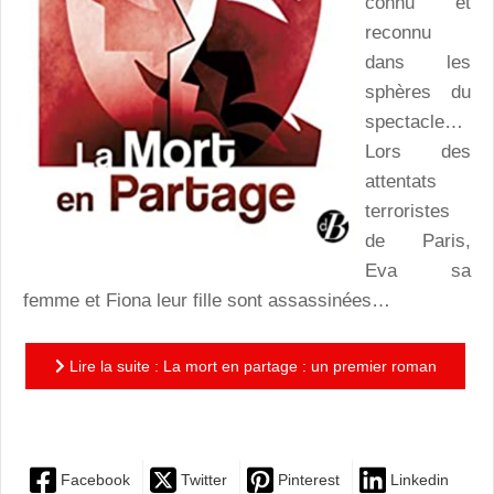
connu et
reconnu
dans les
sphères du
spectacle…
Lors des
attentats
terroristes
de Paris,
Eva sa
femme et Fiona leur fille sont assassinées…
Lire la suite : La mort en partage : un premier roman
réussi et surprenant de Thierry Rocher
Facebook
Twitter
Pinterest
Linkedin