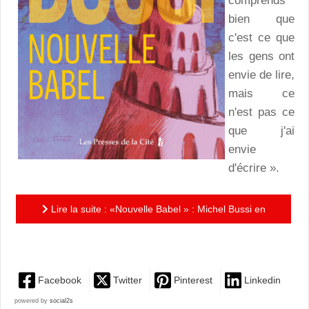
comprends
bien que
c'est ce que
les gens ont
envie de lire,
mais ce
n'est pas ce
que j'ai
envie
d'écrire ».
Lire la suite : «Nouvelle Babel » : Michel Bussi en
téléportation…
Facebook
Twitter
Pinterest
Linkedin
powered by
social2s