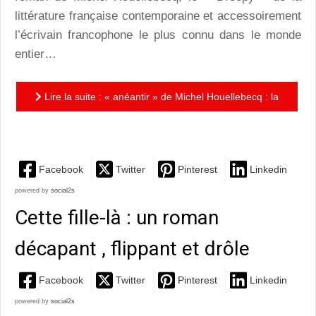
littérature française contemporaine et accessoirement
l’écrivain francophone le plus connu dans le monde
entier…
Lire la suite : « anéantir » de Michel Houellebecq : la
possibilité du bonheur…
Facebook
Twitter
Pinterest
Linkedin
powered by
social2s
Cette fille-là : un roman
décapant , flippant et drôle
Facebook
Twitter
Pinterest
Linkedin
powered by
social2s