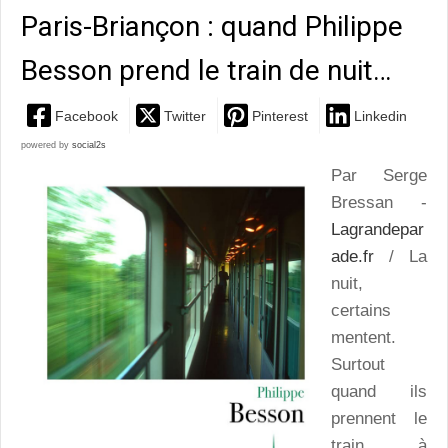
Paris-Briançon : quand Philippe
Besson prend le train de nuit…
Facebook
Twitter
Pinterest
Linkedin
powered by
social2s
Par Serge
Bressan -
Lagrandepar
ade.fr
/ La
nuit,
certains
mentent.
Surtout
quand ils
prennent le
train à