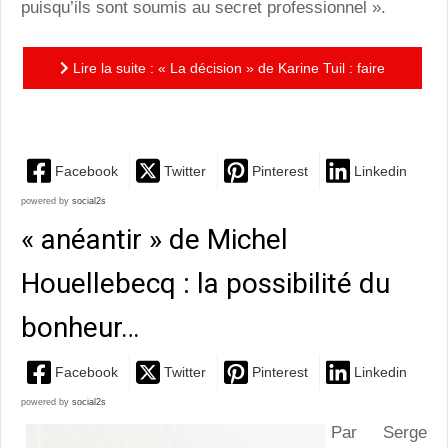
puisqu’ils sont soumis au secret professionnel ».
Lire la suite : « La décision » de Karine Tuil : faire
face au dilemme…
Facebook
Twitter
Pinterest
Linkedin
powered by
social2s
« anéantir » de Michel
Houellebecq : la possibilité du
bonheur…
Facebook
Twitter
Pinterest
Linkedin
powered by
social2s
Par Serge