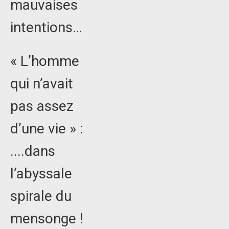
mauvaises
intentions…
« L’homme
qui n’avait
pas assez
d’une vie » :
....dans
l’abyssale
spirale du
mensonge !