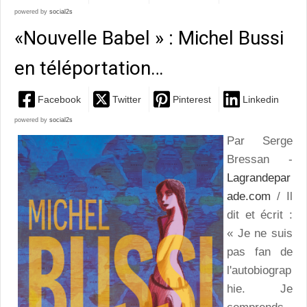
powered by
social2s
«Nouvelle Babel » : Michel Bussi
en téléportation…
Facebook
Twitter
Pinterest
Linkedin
powered by
social2s
Par Serge
Bressan -
Lagrandepar
ade.com
/ Il
dit et écrit :
« Je ne suis
pas fan de
l'autobiograp
hie. Je