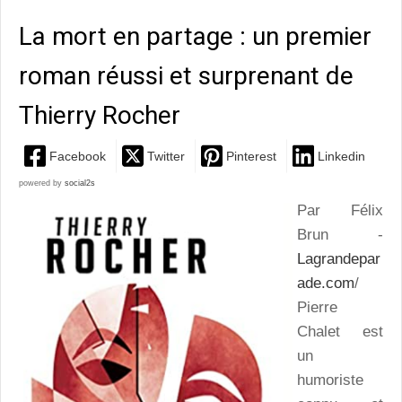
La mort en partage : un premier
roman réussi et surprenant de
Thierry Rocher
Facebook
Twitter
Pinterest
Linkedin
powered by
social2s
Par Félix
Brun -
Lagrandepar
ade.com
/
Pierre
Chalet est
un
humoriste