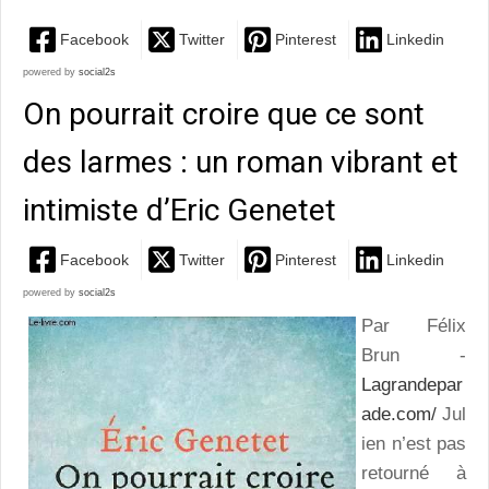
Facebook
Twitter
Pinterest
Linkedin
powered by
social2s
On pourrait croire que ce sont
des larmes : un roman vibrant et
intimiste d’Eric Genetet
Facebook
Twitter
Pinterest
Linkedin
powered by
social2s
Par Félix
Brun -
Lagrandepar
ade.com/
Jul
ien n’est pas
retourné à