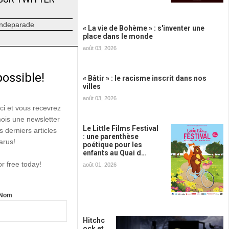
ndeparade
« La vie de Bohème » : s'inventer une
place dans le monde
août 03, 2026
possible!
« Bâtir » : le racisme inscrit dans nos
villes
août 03, 2026
ici et vous recevrez
mois une newsletter
Le Little Films Festival
s derniers articles
: une parenthèse
arus!
poétique pour les
enfants au Quai d…
or free today!
août 01, 2026
Nom
Hitchc
ock et