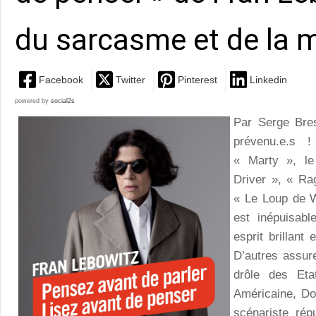
du sarcasme et de la 
Facebook
Twitter
Pinterest
Linkedin
powered by
social2s
Par Serge Br
prévenu.e.s 
« Marty », le 
Driver », « Ra
« Le Loup de Wa
est inépuisabl
esprit brillant
D’autres assure
drôle des Etat
Américaine, Do
scénariste ré