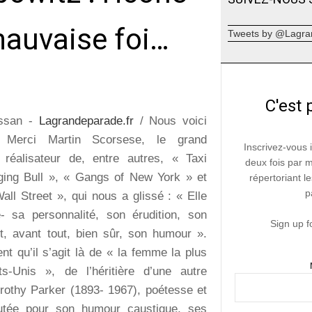
mauvaise foi…
Tweets by @Lagra
C'est 
essan -
Lagrandeparade.fr
/ Nous voici
! Merci Martin Scorsese, le grand
Inscrivez-vous 
réalisateur de, entre autres, « Taxi
deux fois par 
ging Bull », « Gangs of New York » et
répertoriant le
p
ll Street », qui nous a glissé : « Elle
e- sa personnalité, son érudition, son
Sign up f
 et, avant tout, bien sûr, son humour ».
nt qu’il s’agit là de « la femme la plus
s-Unis », de l’héritière d’une autre
rothy Parker (1893- 1967), poétesse et
putée pour son humour caustique, ses