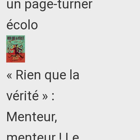
un page-turner
écolo
« Rien que la
vérité » :
Menteur,
menteur ! Le