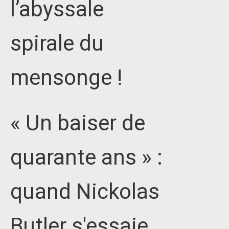
l’abyssale
spirale du
mensonge !
« Un baiser de
quarante ans » :
quand Nickolas
Butler s'essaie