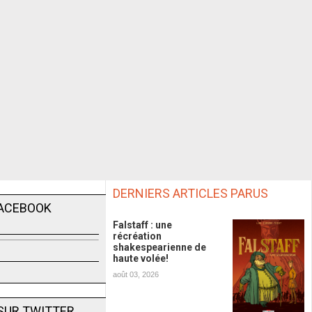
DERNIERS ARTICLES PARUS
FACEBOOK
Falstaff : une
récréation
shakespearienne de
haute volée!
août 03, 2026
SUR TWITTER