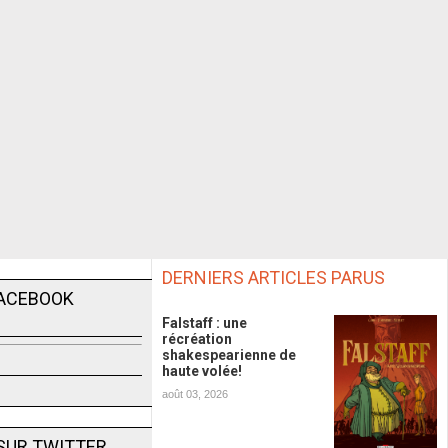
DERNIERS ARTICLES PARUS
FACEBOOK
Falstaff : une
récréation
shakespearienne de
haute volée!
août 03, 2026
SUR TWITTER