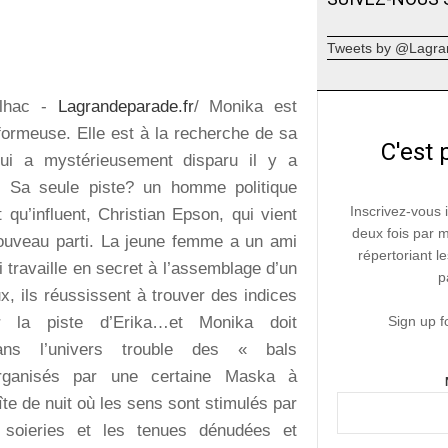
Tweets by @Lagra
ilhac -
Lagrandeparade.fr
/ Monika est
formeuse. Elle est à la recherche de sa
C'est 
qui a mystérieusement disparu il y a
. Sa seule piste? un homme politique
Inscrivez-vous 
 qu’influent, Christian Epson, qui vient
deux fois par 
ouveau parti. La jeune femme a un ami
répertoriant le
i travaille en secret à l’assemblage d’un
p
x, ils réussissent à trouver des indices
er la piste d’Erika…et Monika doit
Sign up f
 dans l’univers trouble des « bals
ganisés par une certaine Maska à
îte de nuit où les sens sont stimulés par
s soieries et les tenues dénudées et