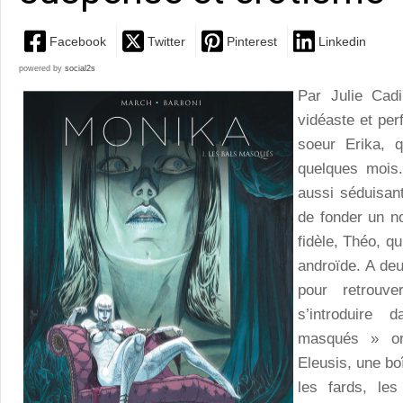
Facebook
Twitter
Pinterest
Linkedin
powered by
social2s
Par Julie Cad
vidéaste et per
soeur Erika, 
quelques mois
aussi séduisant
de fonder un n
fidèle, Théo, qu
androïde. A deu
pour retrouv
s’introduire
masqués » or
Eleusis, une bo
les fards, le