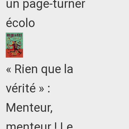
un page-turner
écolo
« Rien que la
vérité » :
Menteur,
menteur ! Le