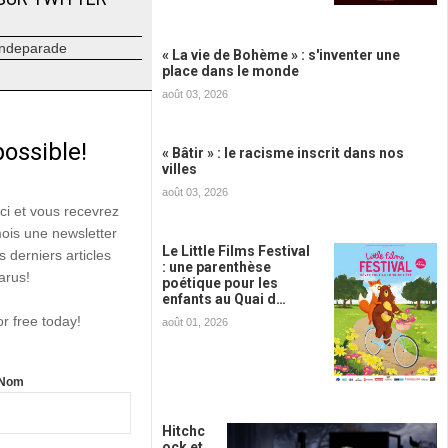
ndeparade
« La vie de Bohème » : s'inventer une
place dans le monde
août 03, 2026
possible!
« Bâtir » : le racisme inscrit dans nos
villes
août 03, 2026
ici et vous recevrez
mois une newsletter
Le Little Films Festival
s derniers articles
: une parenthèse
arus!
poétique pour les
enfants au Quai d…
or free today!
août 01, 2026
Nom
Hitchc
ock et