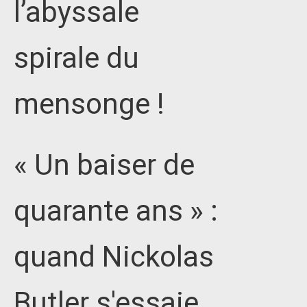
l’abyssale
spirale du
mensonge !
« Un baiser de
quarante ans » :
quand Nickolas
Butler s'essaie