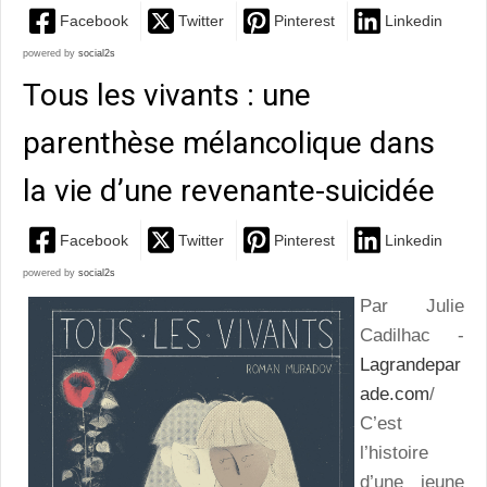
Facebook
Twitter
Pinterest
Linkedin
powered by
social2s
Tous les vivants : une
parenthèse mélancolique dans
la vie d’une revenante-suicidée
Facebook
Twitter
Pinterest
Linkedin
powered by
social2s
Par Julie
Cadilhac -
Lagrandepar
ade.com
/
C’est
l’histoire
d’une jeune