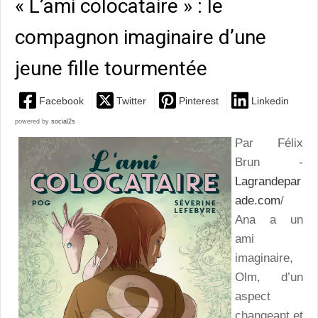
« L’ami colocataire » : le
compagnon imaginaire d’une
jeune fille tourmentée
Facebook
Twitter
Pinterest
Linkedin
powered by
social2s
Par Félix
Brun -
Lagrandepar
ade.com
/
Ana a un
ami
imaginaire,
Olm, d’un
aspect
changeant et