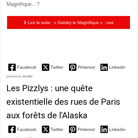
Magnifique…?
Lire la suite : « Gatsby le Magnifique » : une
adaptation très aboutie et remarquable du roman de
F.Scott...
Facebook
Twitter
Pinterest
Linkedin
powered by
social2s
Les Pizzlys : une quête
existentielle des rues de Paris
aux forêts de l'Alaska
Facebook
Twitter
Pinterest
Linkedin