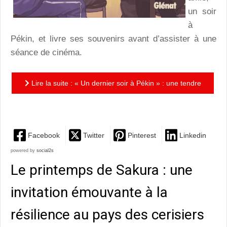
un soir
à
Pékin, et livre ses souvenirs avant d’assister à une
séance de cinéma.
Lire la suite : « Un dernier soir à Pékin » : une tendre
et délicate tribulation made in RPC !
Facebook
Twitter
Pinterest
Linkedin
powered by
social2s
Le printemps de Sakura : une
invitation émouvante à la
résilience au pays des cerisiers