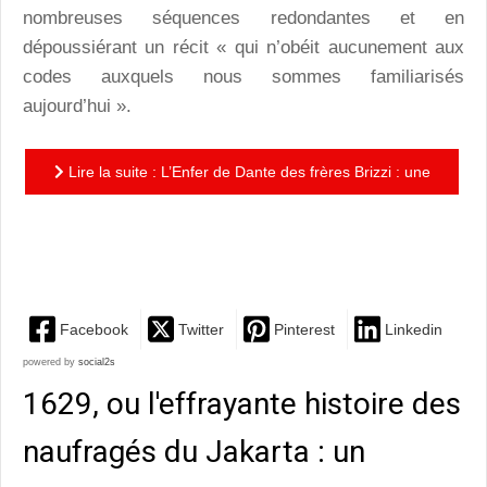
nombreuses séquences redondantes et en
dépoussiérant un récit « qui n’obéit aucunement aux
codes auxquels nous sommes familiarisés
aujourd’hui ».
Lire la suite : L’Enfer de Dante des frères Brizzi : une
plongée fascinante au coeur des limbes, du désordre
et du...
Facebook
Twitter
Pinterest
Linkedin
powered by
social2s
1629, ou l'effrayante histoire des
naufragés du Jakarta : un