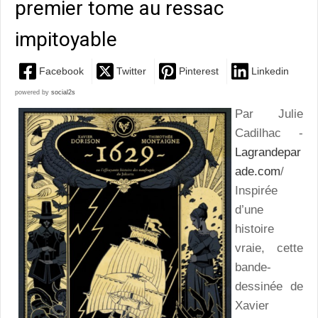
premier tome au ressac
impitoyable
Facebook
Twitter
Pinterest
Linkedin
powered by
social2s
Par Julie
Cadilhac -
Lagrandepar
ade.com
/
Inspirée
d’une
histoire
vraie, cette
bande-
dessinée de
Xavier