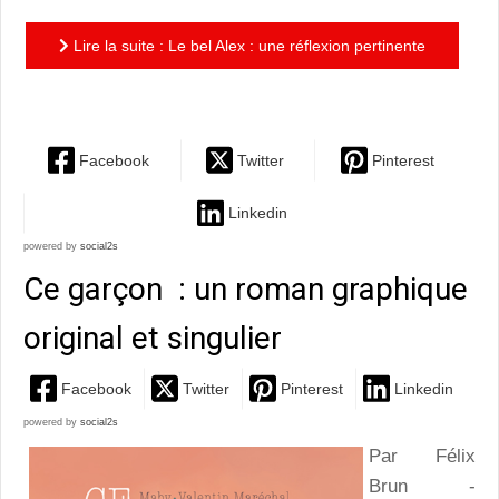
Lire la suite : Le bel Alex : une réflexion pertinente
sur l'amour et ses enjeux
Facebook
Twitter
Pinterest
Linkedin
powered by
social2s
Ce garçon : un roman graphique
original et singulier
Facebook
Twitter
Pinterest
Linkedin
powered by
social2s
Par Félix
Brun -