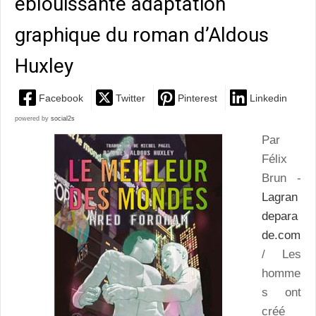
éblouissante adaptation
graphique du roman d’Aldous
Huxley
Facebook
Twitter
Pinterest
Linkedin
powered by
social2s
Par
Félix
Brun -
Lagran
depara
de.com
/ Les
homme
s ont
créé