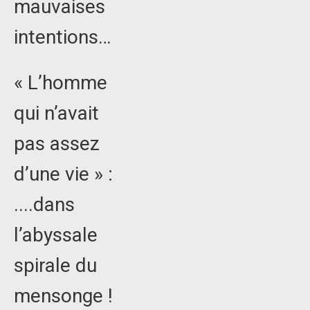
mauvaises
intentions…
« L’homme
qui n’avait
pas assez
d’une vie » :
....dans
l’abyssale
spirale du
mensonge !