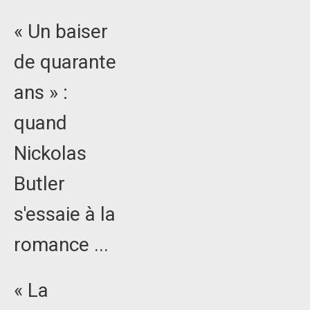
« Un baiser
de quarante
ans » :
quand
Nickolas
Butler
s'essaie à la
romance ...
« La