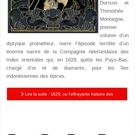
Dorison et
Thimothée
Montaigne,
premier
volume d’un
diptyque prometteur, narre l’épisode terrible d’un
énorme navire de la Compagnie néerlandaise des
Indes orientales qui, en 1628, quitte les Pays-Bas,
chargé d’or et de diamants, pour les îles
indonésiennes des épices.
Lire la suite : 1629, ou l'effrayante histoire des
naufragés du Jakarta : un premier tome au ressac
impitoyable