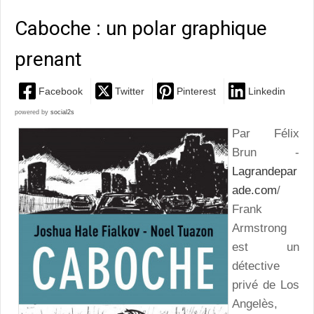
Caboche : un polar graphique
prenant
Facebook
Twitter
Pinterest
Linkedin
powered by
social2s
Par Félix
Brun -
Lagrandepar
ade.com
/
Frank
Armstrong
est un
détective
privé de Los
Angelès,