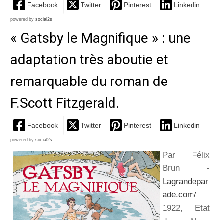
Facebook
Twitter
Pinterest
Linkedin
powered by
social2s
« Gatsby le Magnifique » : une
adaptation très aboutie et
remarquable du roman de
F.Scott Fitzgerald.
Facebook
Twitter
Pinterest
Linkedin
powered by
social2s
Par Félix
Brun -
Lagrandepar
ade.com/
1922, Etat