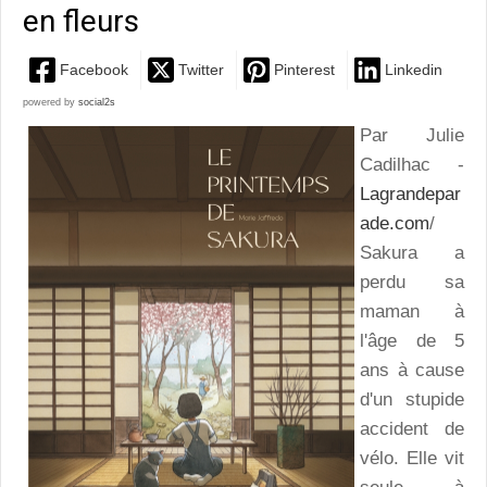
en fleurs
Facebook
Twitter
Pinterest
Linkedin
powered by
social2s
Par Julie
Cadilhac -
Lagrandepar
ade.com
/
Sakura a
perdu sa
maman à
l'âge de 5
ans à cause
d'un stupide
accident de
vélo. Elle vit