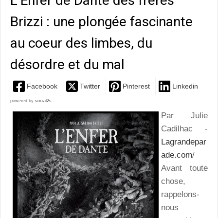
L’Enfer de Dante des frères
Brizzi : une plongée fascinante
au coeur des limbes, du
désordre et du mal
Facebook
Twitter
Pinterest
Linkedin
powered by
social2s
Par Julie
Cadilhac -
Lagrandepar
ade.com
/
Avant toute
chose,
rappelons-
nous