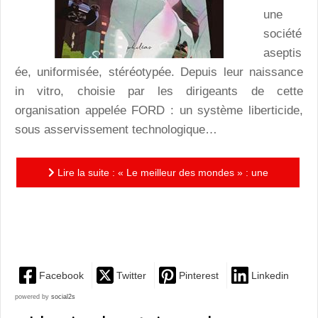
une
société
aseptis
ée, uniformisée, stéréotypée. Depuis leur naissance
in vitro, choisie par les dirigeants de cette
organisation appelée FORD : un système liberticide,
sous asservissement technologique…
Lire la suite : « Le meilleur des mondes » : une
éblouissante adaptation graphique du roman d’Aldous
Huxley
Facebook
Twitter
Pinterest
Linkedin
powered by
social2s