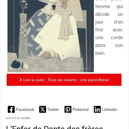
femme qui
décide un
jour d’en
finir avec
une corde
dans son
bain.
Lire la suite : Tous les vivants : une parenthèse
mélancolique dans la vie d’une revenante-suicidée
Facebook
Twitter
Pinterest
Linkedin
powered by
social2s