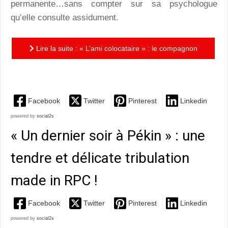
permanente…sans compter sur sa psychologue
qu’elle consulte assidument.
Lire la suite : « L’ami colocataire » : le compagnon
imaginaire d’une jeune fille tourmentée
Facebook
Twitter
Pinterest
Linkedin
powered by
social2s
« Un dernier soir à Pékin » : une
tendre et délicate tribulation
made in RPC !
Facebook
Twitter
Pinterest
Linkedin
powered by
social2s