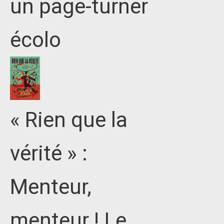
un page-turner
écolo
« Rien que la
vérité » :
Menteur,
menteur ! Le