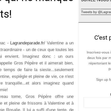
ts!
Tweets by @Lagra
C'est 
lhac -
Lagrandeparade.fr/
Valentine a un
traordinaire - un de ceux que toutes les
Inscrivez-vous 
 lui envient. Imaginez donc : un ours
deux fois par 
'appelle Gros Pépère et il aimerait bien,
répertoriant le
p
le temps de faire la sieste...seulement
ntine, espiègle et pleine de vie, ce n'est
Sign up f
re tranquille...et alors imaginez quand
amie!
eau tome, Gros Pépère offre une
e et pleine de frissons à Valentine et à
e Rosalie. Il lui a suffi d'une tente, de