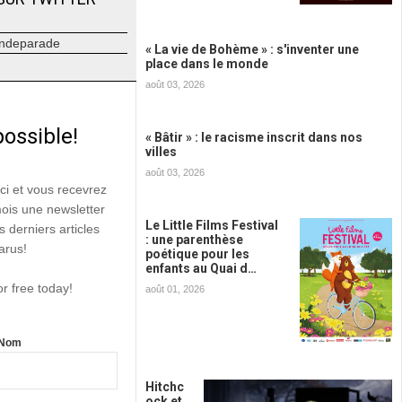
ndeparade
« La vie de Bohème » : s'inventer une
place dans le monde
août 03, 2026
possible!
« Bâtir » : le racisme inscrit dans nos
villes
août 03, 2026
ici et vous recevrez
mois une newsletter
Le Little Films Festival
s derniers articles
: une parenthèse
arus!
poétique pour les
enfants au Quai d…
or free today!
août 01, 2026
Nom
Hitchc
ock et