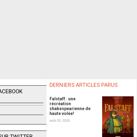
DERNIERS ARTICLES PARUS
FACEBOOK
Falstaff : une
récréation
shakespearienne de
haute volée!
août 03, 2026
SUR TWITTER