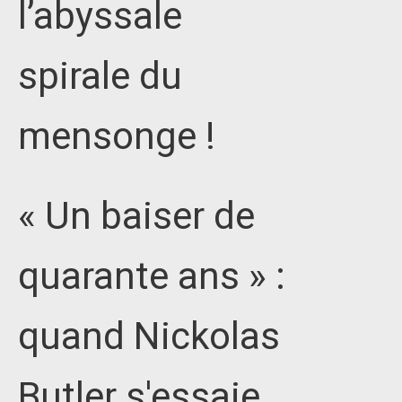
l’abyssale
spirale du
mensonge !
« Un baiser de
quarante ans » :
quand Nickolas
Butler s'essaie