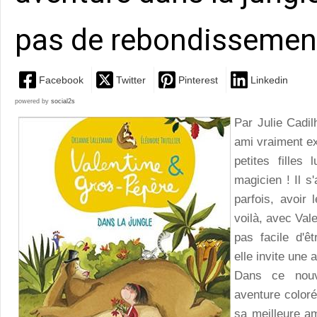
pas de rebondissemen
Facebook
Twitter
Pinterest
Linkedin
powered by
social2s
Par Julie Cadi
ami vraiment ex
petites filles
magicien ! Il s
parfois, avoir 
voilà, avec Vale
pas facile d'êt
elle invite une 
Dans ce nouv
aventure coloré
sa meilleure ami