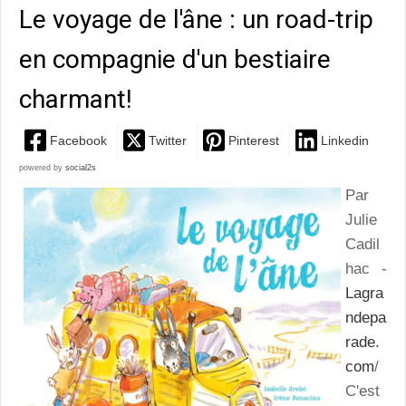
Le voyage de l'âne : un road-trip
en compagnie d'un bestiaire
charmant!
Facebook
Twitter
Pinterest
Linkedin
powered by
social2s
Par
Julie
Cadil
hac -
Lagra
ndepa
rade.
com
/
C'est