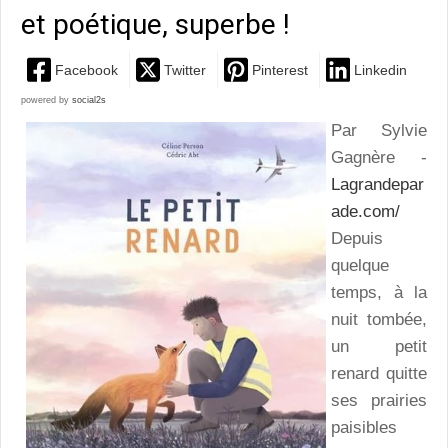
et poétique, superbe !
Facebook
Twitter
Pinterest
Linkedin
powered by
social2s
Par Sylvie
Gagnère -
Lagrandepar
ade.com/
Depuis
quelque
temps, à la
nuit tombée,
un petit
renard quitte
ses prairies
paisibles