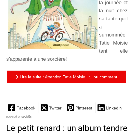
la journée et
la nuit chez
sa tante qu'il
a
surnommée
Tatie Moisie
tant elle
s'apparente à une sorcière!
Lire la suite : Attention Tatie Moisie ! :...ou comment
se débarrasser d'une sorcière avec un peu d'humour!
Facebook
Twitter
Pinterest
Linkedin
powered by
social2s
Le petit renard : un album tendre