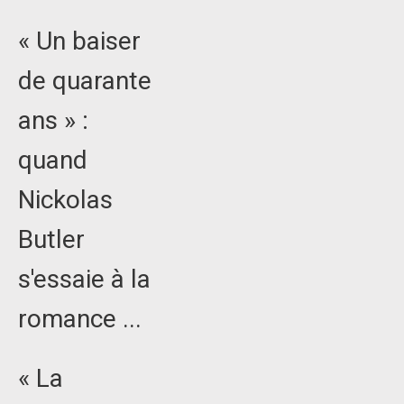
« Un baiser
de quarante
ans » :
quand
Nickolas
Butler
s'essaie à la
romance ...
« La