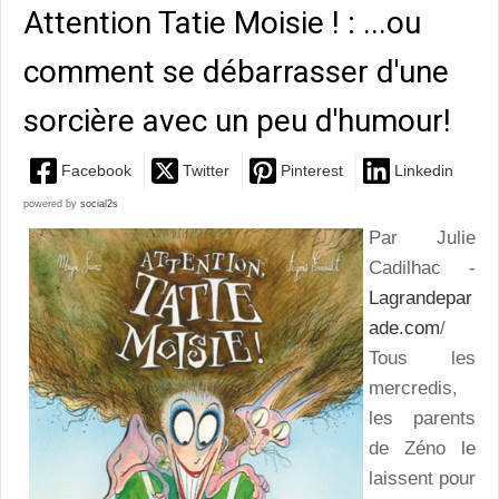
Attention Tatie Moisie ! : ...ou
comment se débarrasser d'une
sorcière avec un peu d'humour!
Facebook
Twitter
Pinterest
Linkedin
powered by
social2s
Par Julie
Cadilhac -
Lagrandepar
ade.com
/
Tous les
mercredis,
les parents
de Zéno le
laissent pour