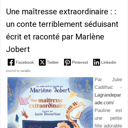
Une maîtresse extraordinaire : :
un conte terriblement séduisant
écrit et raconté par Marlène
Jobert
Facebook
Twitter
Pinterest
Linkedin
powered by
social2s
Par Julie
Cadilhac -
Lagrandepar
ade.com
/
Pauline est
une petite
fille adorable