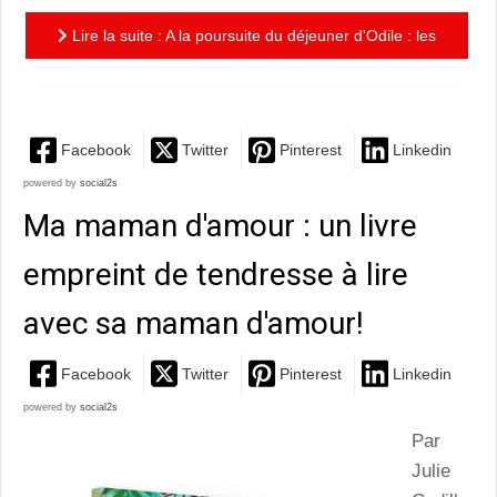
Lire la suite : A la poursuite du déjeuner d'Odile : les
tribulations voyageuses d'une mouette gourmande
Facebook
Twitter
Pinterest
Linkedin
powered by
social2s
Ma maman d'amour : un livre
empreint de tendresse à lire
avec sa maman d'amour!
Facebook
Twitter
Pinterest
Linkedin
powered by
social2s
Par
Julie