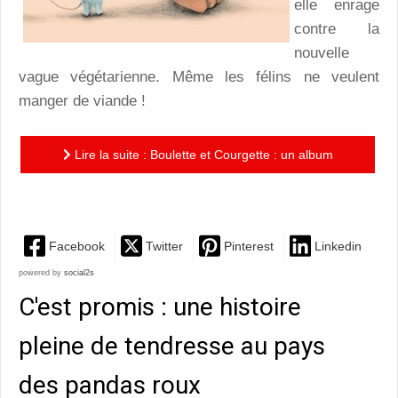
elle enrage
contre la
nouvelle
vague végétarienne. Même les félins ne veulent
manger de viande !
Lire la suite : Boulette et Courgette : un album
loufoque très réussi !
Facebook
Twitter
Pinterest
Linkedin
powered by
social2s
C'est promis : une histoire
pleine de tendresse au pays
des pandas roux