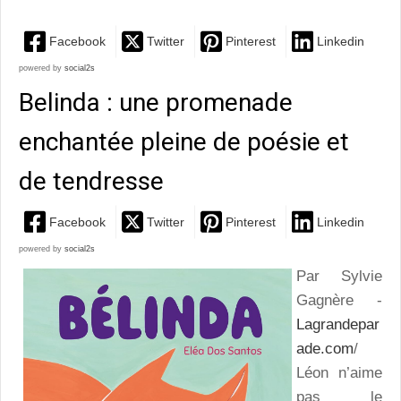
Facebook
Twitter
Pinterest
Linkedin
powered by
social2s
Belinda : une promenade
enchantée pleine de poésie et
de tendresse
Facebook
Twitter
Pinterest
Linkedin
powered by
social2s
Par Sylvie
Gagnère -
Lagrandepar
ade.com
/
Léon n’aime
pas le