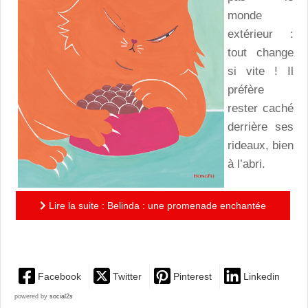
monde
extérieur :
tout change
si vite ! Il
préfère
rester caché
derrière ses
rideaux, bien
à l’abri.
Lire la suite : Belinda : une promenade enchantée
pleine de poésie et de tendresse
Facebook
Twitter
Pinterest
Linkedin
powered by
social2s