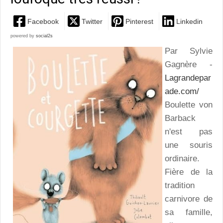
Facebook
Twitter
Pinterest
Linkedin
powered by
social2s
Par Sylvie
Gagnère -
Lagrandepar
ade.com/
Boulette von
Barback
n'est pas
une souris
ordinaire.
Fière de la
tradition
carnivore de
sa famille,