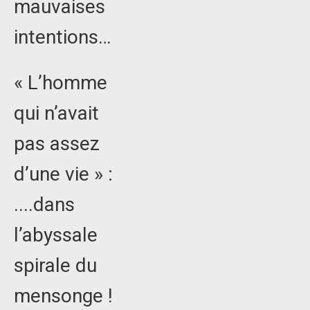
mauvaises
intentions…
« L’homme
qui n’avait
pas assez
d’une vie » :
....dans
l’abyssale
spirale du
mensonge !