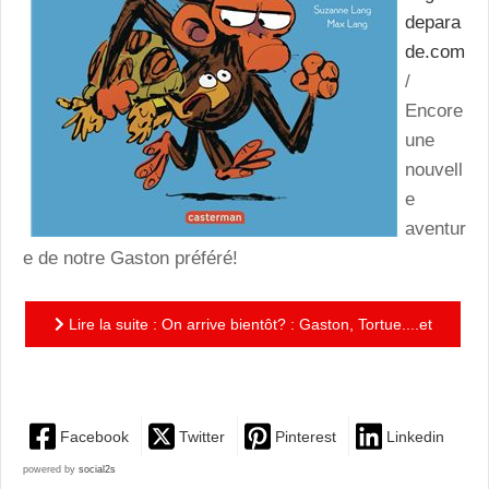
depara
de.com
/
Encore
une
nouvell
e
aventur
e de notre Gaston préféré!
Lire la suite : On arrive bientôt? : Gaston, Tortue....et
l'impatience!
Facebook
Twitter
Pinterest
Linkedin
powered by
social2s