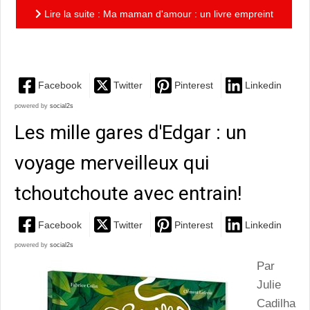
Lire la suite : Ma maman d'amour : un livre empreint
de tendresse à lire avec sa maman d'amour!
Facebook
Twitter
Pinterest
Linkedin
powered by
social2s
Les mille gares d'Edgar : un
voyage merveilleux qui
tchoutchoute avec entrain!
Facebook
Twitter
Pinterest
Linkedin
powered by
social2s
Par
Julie
Cadilha