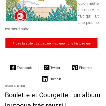
qu'on mette
en doute le
fait qu'il ait
une piscine
extraordinaire...
Lire la suite : La piscine magique : une histoire qui
donne envie de faire un plouf!
Facebook
Twitter
Pinterest
Linkedin
powered by
social2s
Boulette et Courgette : un album
loufoque très réussi !