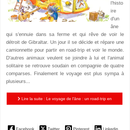
l'histo
ire
d'un
âne
qui s'ennuie dans sa ferme et qui rêve de voir le
détroit de Gibraltar. Un jour il se décide et répare une
camionnette pour partir en road-trip et voir le monde.
D'autres animaux veulent se joindre à lui et l'animal
solitaire se retrouve soudain en compagnie de quatre
comparses. Finalement le voyage est plus sympa à
plusieurs...
Lire la suite : Le voyage de l'âne : un road-trip en
compagnie d'un bestiaire charmant!
Facebook
Twitter
Pinterest
Linkedin