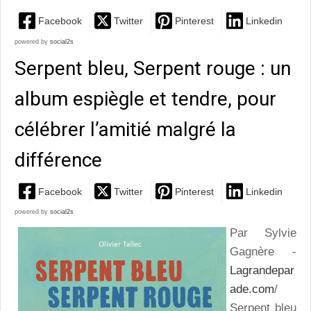
Facebook
Twitter
Pinterest
Linkedin
powered by
social2s
Serpent bleu, Serpent rouge : un
album espiègle et tendre, pour
célébrer l’amitié malgré la
différence
Facebook
Twitter
Pinterest
Linkedin
powered by
social2s
Par Sylvie
Gagnère -
Lagrandepar
ade.com
/
Serpent bleu