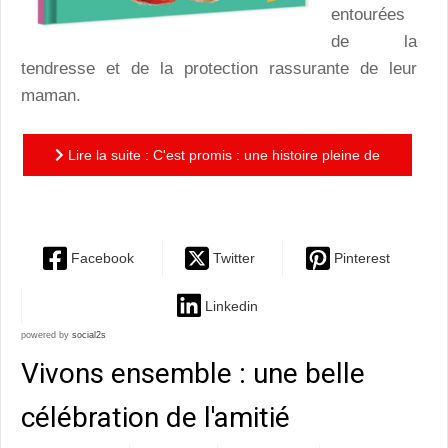
entourées
de la
tendresse et de la protection rassurante de leur
maman.
Lire la suite : C'est promis : une histoire pleine de
tendresse au pays des pandas roux
Facebook
Twitter
Pinterest
Linkedin
powered by
social2s
Vivons ensemble : une belle
célébration de l'amitié