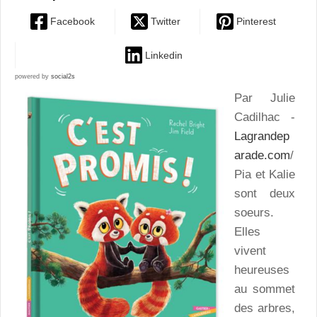
Facebook
Twitter
Pinterest
Linkedin
powered by
social2s
Par Julie
Cadilhac -
Lagrandep
arade.com
/
Pia et Kalie
sont deux
soeurs.
Elles
vivent
heureuses
au sommet
des arbres,