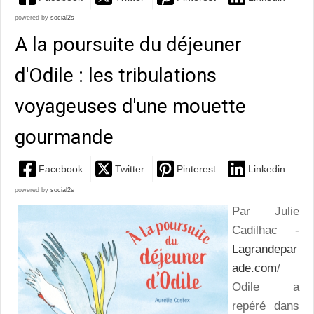
powered by
social2s
A la poursuite du déjeuner
d'Odile : les tribulations
voyageuses d'une mouette
gourmande
Facebook
Twitter
Pinterest
Linkedin
powered by
social2s
Par Julie
Cadilhac -
Lagrandepar
ade.com
/
Odile a
repéré dans