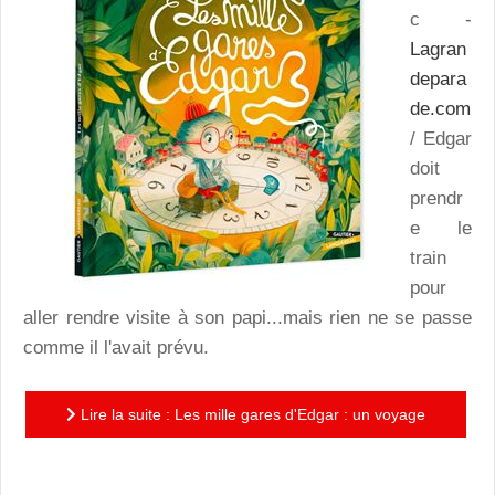
c -
Lagran
depara
de.com
/ Edgar
doit
prendr
e le
train
pour
aller rendre visite à son papi...mais rien ne se passe
comme il l'avait prévu.
Lire la suite : Les mille gares d'Edgar : un voyage
merveilleux qui tchoutchoute avec entrain!