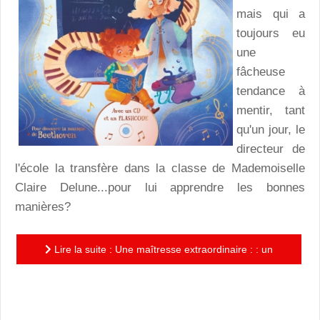
mais qui a
toujours eu
une
fâcheuse
tendance à
mentir, tant
qu'un jour, le
directeur de
l'école la transfère dans la classe de Mademoiselle
Claire Delune...pour lui apprendre les bonnes
manières?
Lire la suite : Une maîtresse extraordinaire : : un
conte terriblement séduisant écrit et raconté par
Marlène...