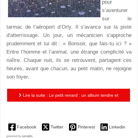
pour
s’aventurer
sur le
tarmac de l’aéroport d’Orly. Il s'avance sur la piste
d'atterrissage. Un jour, un mécanicien s'approche
prudemment et lui dit : « Bonsoir, que fais-tu ici ? »
Entre l’homme et l’animal, une étrange complicité va
naître. Chaque nuit, ils se retrouvent, partagent ces
heures, avant que chacun, au petit matin, ne rejoigne
son foyer.
Lire la suite : Le petit renard : un album tendre et
poétique, superbe !
Facebook
Twitter
Pinterest
Linkedin
powered by
social2s