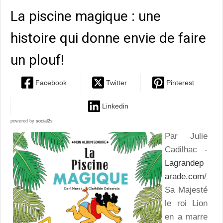
La piscine magique : une
histoire qui donne envie de faire
un plouf!
Facebook
Twitter
Pinterest
Linkedin
powered by
social2s
Par Julie
Cadilhac -
Lagrandep
arade.com
/
Sa Majesté
le roi Lion
en a marre