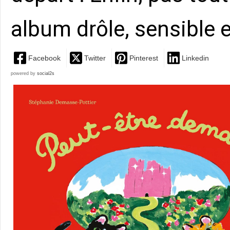
album drôle, sensible 
Facebook
Twitter
Pinterest
Linkedin
powered by
social2s