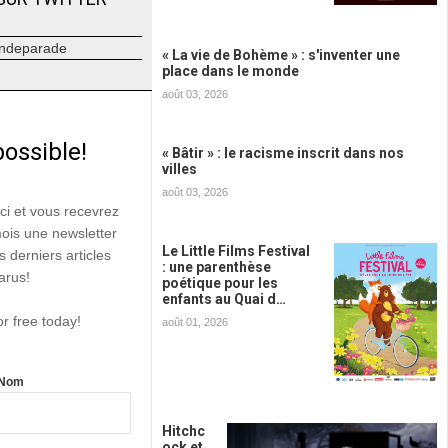
ndeparade
« La vie de Bohème » : s'inventer une
place dans le monde
août 03, 2026
possible!
« Bâtir » : le racisme inscrit dans nos
villes
août 03, 2026
ici et vous recevrez
mois une newsletter
Le Little Films Festival
s derniers articles
: une parenthèse
arus!
poétique pour les
enfants au Quai d…
or free today!
août 01, 2026
Nom
Hitchc
ock et