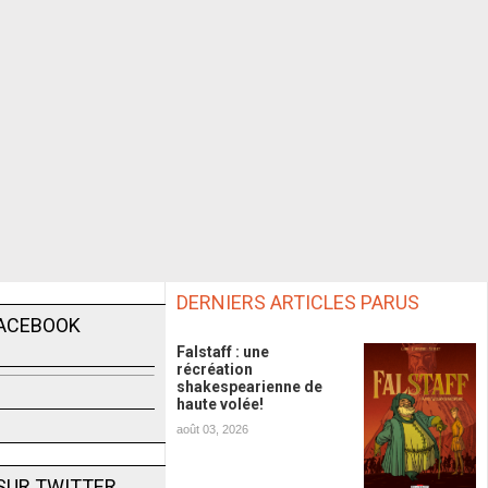
DERNIERS ARTICLES PARUS
FACEBOOK
Falstaff : une
récréation
shakespearienne de
haute volée!
août 03, 2026
SUR TWITTER