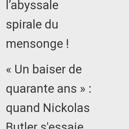
l’abyssale
spirale du
mensonge !
« Un baiser de
quarante ans » :
quand Nickolas
Butler s'essaie