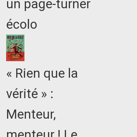
un page-turner
écolo
« Rien que la
vérité » :
Menteur,
menteur ! Le