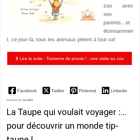
zoo avec
ses
parents...et
étonnammen
t, ce jour-là, tous les animaux pètent à tout va!
Lire la suite : Tonnerre de prouts ! : une visite au zoo
qui ne manque pas d'odeurs!
Facebook
Twitter
Pinterest
Linkedin
powered by
social2s
La Taupe qui voulait voyager :…
pour découvrir un monde tip-
taupe !