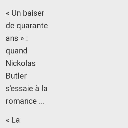
« Un baiser
de quarante
ans » :
quand
Nickolas
Butler
s'essaie à la
romance ...
« La