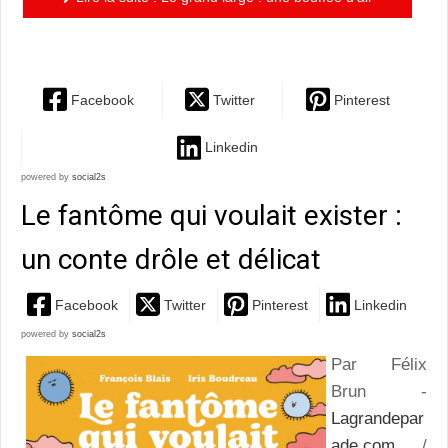
marin qui fait grandir!
Facebook
Twitter
Pinterest
Linkedin
powered by
social2s
Le fantôme qui voulait exister :
un conte drôle et délicat
Facebook
Twitter
Pinterest
Linkedin
powered by
social2s
Par Félix
Brun -
Lagrandepar
ade.com
/