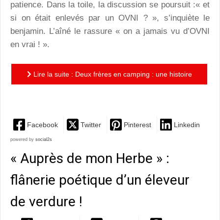
patience. Dans la toile, la discussion se poursuit :« et
si on était enlevés par un OVNI ? », s’inquiète le
benjamin. L’aîné le rassure « on a jamais vu d’OVNI
en vrai ! ».
Lire la suite : Deux frères en camping : une histoire
tendre et pleine d’humour !
Facebook
Twitter
Pinterest
Linkedin
powered by
social2s
« Auprès de mon Herbe » :
flânerie poétique d’un éleveur
de verdure !