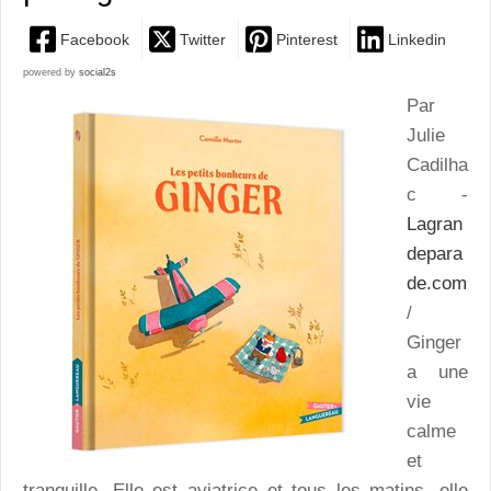
Facebook
Twitter
Pinterest
Linkedin
powered by
social2s
Par
Julie
Cadilha
c -
Lagran
depara
de.com
/
Ginger
a une
vie
calme
et
tranquille. Elle est aviatrice et tous les matins, elle