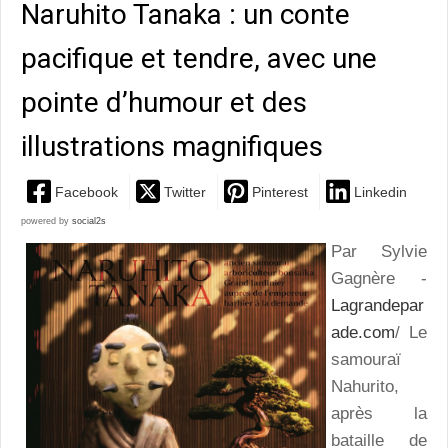
Naruhito Tanaka : un conte
pacifique et tendre, avec une
pointe d’humour et des
illustrations magnifiques
Facebook
Twitter
Pinterest
Linkedin
powered by
social2s
Par Sylvie
Gagnère -
Lagrandepar
ade.com
/ Le
samouraï
Nahurito,
après la
bataille de