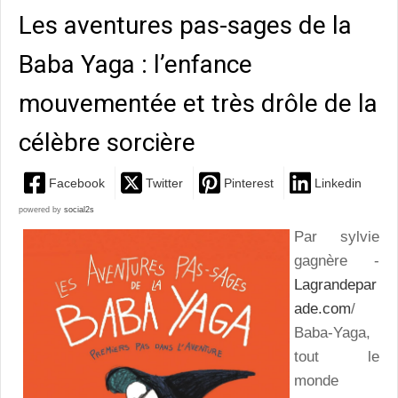
Les aventures pas-sages de la
Baba Yaga : l’enfance
mouvementée et très drôle de la
célèbre sorcière
Facebook
Twitter
Pinterest
Linkedin
powered by
social2s
Par sylvie
gagnère -
Lagrandepar
ade.com
/
Baba-Yaga,
tout le
monde