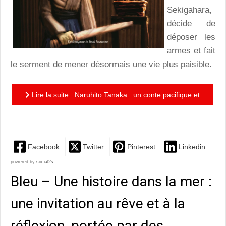
Sekigahara,
décide de
déposer les
armes et fait
le serment de mener désormais une vie plus paisible.
Lire la suite : Naruhito Tanaka : un conte pacifique et
tendre, avec une pointe d’humour et des illustrations...
Facebook
Twitter
Pinterest
Linkedin
powered by
social2s
Bleu – Une histoire dans la mer :
une invitation au rêve et à la
réflexion, portée par des