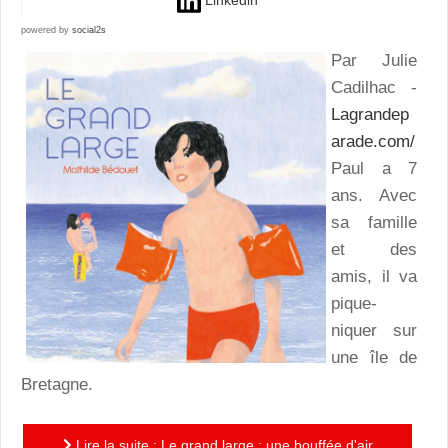
Linkedin
powered by
social2s
Par Julie
Cadilhac -
Lagrandep
arade.com/
Paul a 7
ans. Avec
sa famille
et des
amis, il va
pique-
niquer sur
une île de
Bretagne.
Lire la suite : Le grand large : une bouffée d'air