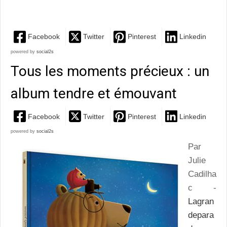
invitation au rêve et à la réflexion, portée par des...
Facebook
Twitter
Pinterest
Linkedin
powered by
social2s
Tous les moments précieux : un
album tendre et émouvant
Facebook
Twitter
Pinterest
Linkedin
powered by
social2s
Par
Julie
Cadilha
c -
Lagran
depara