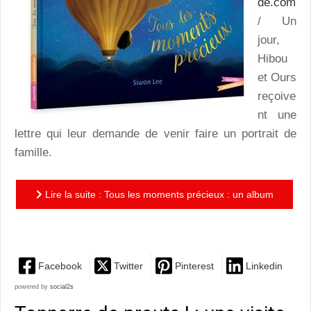
de.com
/ Un
jour,
Hibou
et Ours
reçoive
nt une
lettre qui leur demande de venir faire un portrait de
famille.
Lire la suite : Tous les moments précieux : un album
tendre et émouvant
Facebook
Twitter
Pinterest
Linkedin
powered by
social2s