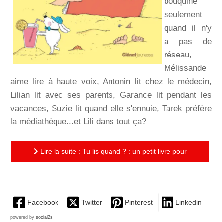
bouquine
seulement
quand il n'y
a pas de
réseau,
Mélissande
aime lire à haute voix, Antonin lit chez le médecin,
Lilian lit avec ses parents, Garance lit pendant les
vacances, Suzie lit quand elle s'ennuie, Tarek préfère
la médiathèque...et Lili dans tout ça?
Lire la suite : Tu lis quand ? : un petit livre pour
célébrer l'aventure de la lecture!
Facebook
Twitter
Pinterest
Linkedin
powered by
social2s