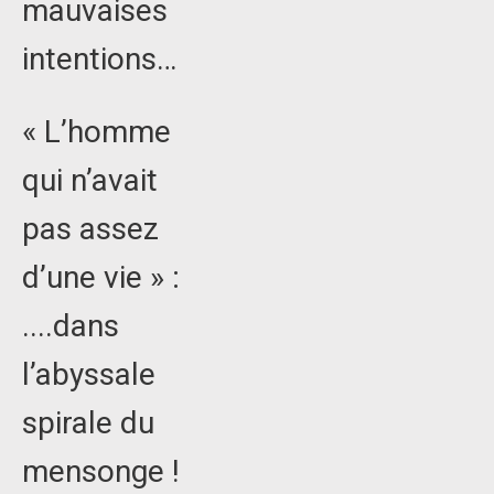
mauvaises
intentions…
« L’homme
qui n’avait
pas assez
d’une vie » :
....dans
l’abyssale
spirale du
mensonge !