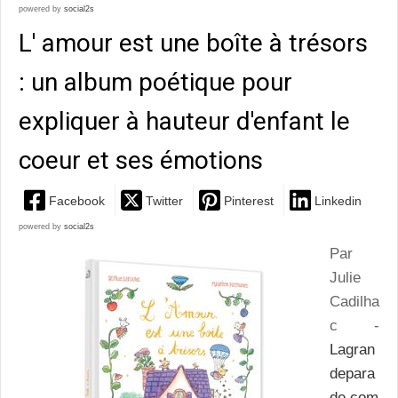
powered by
social2s
L' amour est une boîte à trésors
: un album poétique pour
expliquer à hauteur d'enfant le
coeur et ses émotions
Facebook
Twitter
Pinterest
Linkedin
powered by
social2s
Par
Julie
Cadilha
c -
Lagran
depara
de.com