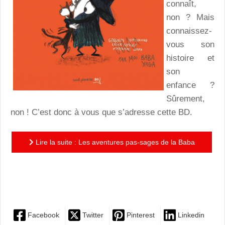
connaît,
non ? Mais
connaissez-
vous son
histoire et
son
enfance ?
Sûrement,
non ! C’est donc à vous que s’adresse cette BD.
Lire la suite : Les aventures pas-sages de la Baba
Yaga : l’enfance mouvementée et très drôle de la
célèbre sorcière
Facebook
Twitter
Pinterest
Linkedin