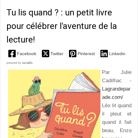
Tu lis quand ? : un petit livre
pour célébrer l'aventure de la
lecture!
Facebook
Twitter
Pinterest
Linkedin
powered by
social2s
Par Julie
Cadilhac -
Lagrandepar
ade.com/
Léo lit quand
il pleut et
quand il fait
beau, Enzo