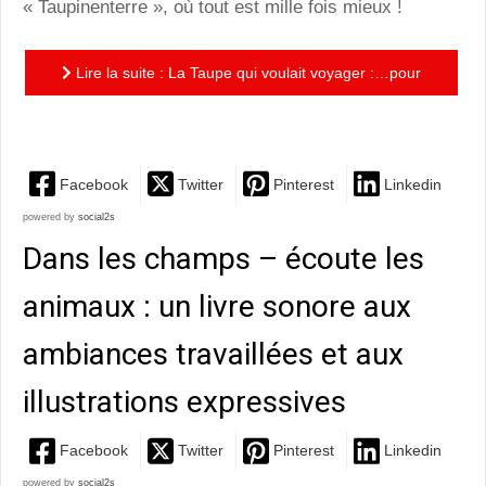
« Taupinenterre », où tout est mille fois mieux !
Lire la suite : La Taupe qui voulait voyager :…pour
découvrir un monde tip-taupe !
Facebook
Twitter
Pinterest
Linkedin
powered by
social2s
Dans les champs – écoute les
animaux : un livre sonore aux
ambiances travaillées et aux
illustrations expressives
Facebook
Twitter
Pinterest
Linkedin
powered by
social2s