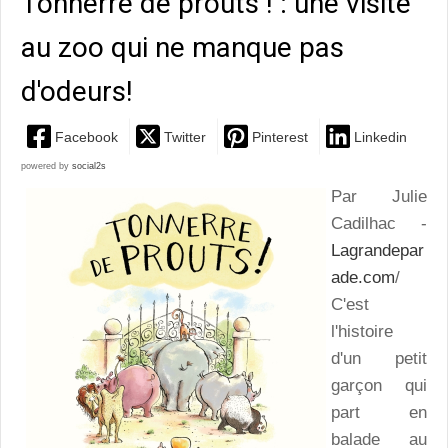
Tonnerre de prouts ! : une visite
au zoo qui ne manque pas
d'odeurs!
Facebook
Twitter
Pinterest
Linkedin
powered by
social2s
Par Julie
Cadilhac -
Lagrandepar
ade.com
/
C'est
l'histoire
d'un petit
garçon qui
part en
balade au