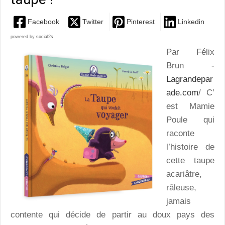
Facebook
Twitter
Pinterest
Linkedin
powered by
social2s
Par Félix
Brun -
Lagrandepar
ade.com
/ C’
est Mamie
Poule qui
raconte
l’histoire de
cette taupe
acariâtre,
râleuse,
jamais
contente qui décide de partir au doux pays des