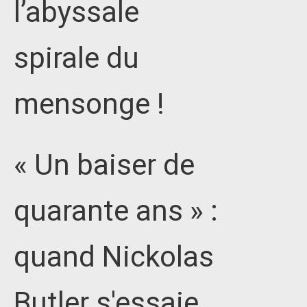
l’abyssale
spirale du
mensonge !
« Un baiser de
quarante ans » :
quand Nickolas
Butler s'essaie