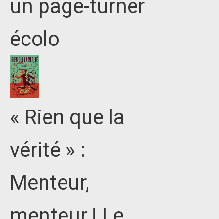
un page-turner
écolo
« Rien que la
vérité » :
Menteur,
menteur ! Le