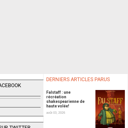
DERNIERS ARTICLES PARUS
FACEBOOK
Falstaff : une
récréation
shakespearienne de
haute volée!
août 03, 2026
SUR TWITTER