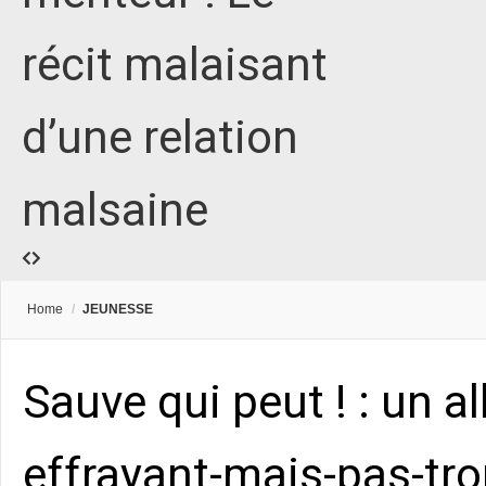
récit malaisant
d’une relation
malsaine
Home
/
JEUNESSE
Sauve qui peut ! : un 
effrayant-mais-pas-tro