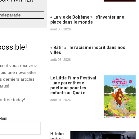
ndeparade
« La vie de Bohème » : s'inventer une
place dans le monde
août 03, 2026
possible!
« Bâtir » : le racisme inscrit dans nos
villes
août 03, 2026
ici et vous recevrez
mois une newsletter
Le Little Films Festival
s derniers articles
: une parenthèse
arus!
poétique pour les
enfants au Quai d…
or free today!
août 01, 2026
Nom
Hitchc
ock et