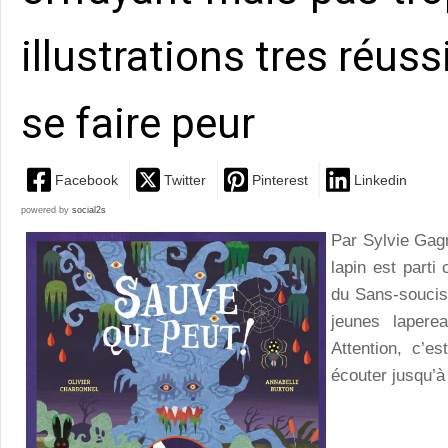
illustrations tres réuss
se faire peur
Facebook
Twitter
Pinterest
Linkedin
powered by
social2s
Par Sylvie Gag
lapin est parti
du Sans-soucis
jeunes lapere
Attention, c’es
écouter jusqu’à 