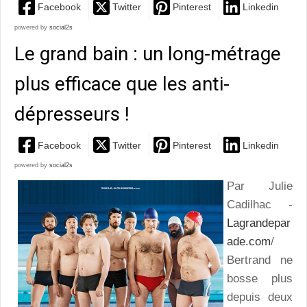
Facebook
Twitter
Pinterest
Linkedin
powered by
social2s
Le grand bain : un long-métrage
plus efficace que les anti-
dépresseurs !
Facebook
Twitter
Pinterest
Linkedin
powered by
social2s
Par Julie
Cadilhac -
Lagrandepar
ade.com
/
Bertrand ne
bosse plus
depuis deux