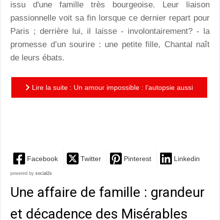
issu d'une famille très bourgeoise. Leur liaison
passionnelle voit sa fin lorsque ce dernier repart pour
Paris ; derrière lui, il laisse - involontairement? - la
promesse d’un sourire : une petite fille, Chantal naît
de leurs ébats.
Lire la suite : Un amour impossible : l’autopsie aussi
poignante que rationalisée des « rencontres
inévitables »
Facebook
Twitter
Pinterest
Linkedin
powered by
social2s
Une affaire de famille : grandeur
et décadence des Misérables