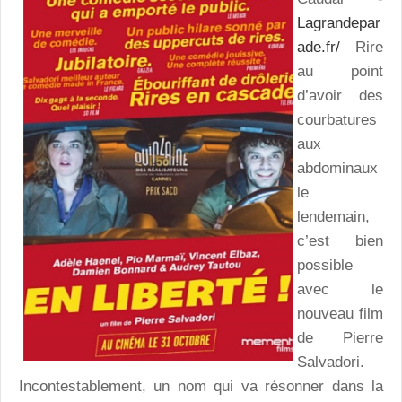
Lagrandepar
ade.fr/
Rire
au point
d’avoir des
courbatures
aux
abdominaux
le
lendemain,
c’est bien
possible
avec le
nouveau film
de Pierre
Salvadori.
Incontestablement, un nom qui va résonner dans la