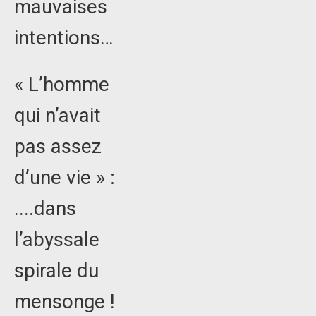
mauvaises
intentions…
« L’homme
qui n’avait
pas assez
d’une vie » :
....dans
l’abyssale
spirale du
mensonge !