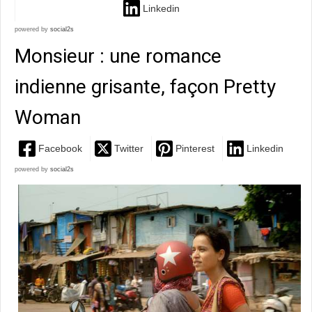
Linkedin
powered by
social2s
Monsieur : une romance
indienne grisante, façon Pretty
Woman
Facebook
Twitter
Pinterest
Linkedin
powered by
social2s