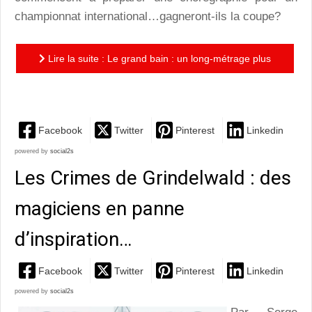
championnat international…gagneront-ils la coupe?
Lire la suite : Le grand bain : un long-métrage plus
efficace que les anti-dépresseurs !
Facebook
Twitter
Pinterest
Linkedin
powered by
social2s
Les Crimes de Grindelwald : des
magiciens en panne
d’inspiration…
Facebook
Twitter
Pinterest
Linkedin
powered by
social2s