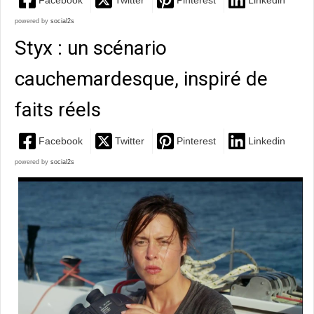
Facebook
Twitter
Pinterest
Linkedin
powered by
social2s
Styx : un scénario
cauchemardesque, inspiré de
faits réels
Facebook
Twitter
Pinterest
Linkedin
powered by
social2s