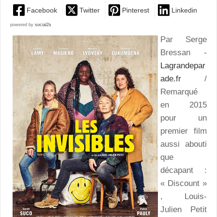
Facebook
Twitter
Pinterest
Linkedin
powered by
social2s
Par Serge
Bressan -
Lagrandepar
ade.fr
/
Remarqué
en 2015
pour un
premier film
aussi abouti
que
décapant :
« Discount »
, Louis-
Julien Petit