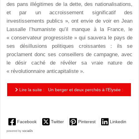
des pans illégitimes de la dette, des nationalisations,
et par un accroissement significatif des
investissements publics », ont envie de voir en Jean
Lassalle l’humaniste qu’il manque à la France, le
« conservateur progressiste » qui sauvera le pays de
ses désillusions politiques croissantes : ils se
proclament donc ses conseillers de campagne, avec
le désir caché de révéler sa vraie nature de
« révolutionnaire anticapitaliste ».
Lire la suite : Un berger et deux perchés à l’Elysée :
Jean Lassalle, « chemin faisant »…
Facebook
Twitter
Pinterest
Linkedin
powered by
social2s