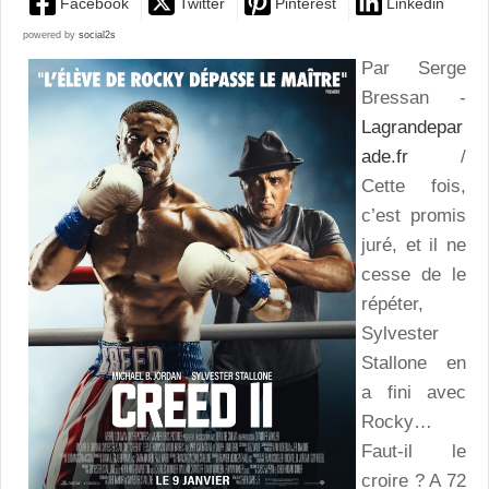
Facebook
Twitter
Pinterest
Linkedin
powered by
social2s
Par Serge
Bressan -
Lagrandepar
ade.fr
/
Cette fois,
c’est promis
juré, et il ne
cesse de le
répéter,
Sylvester
Stallone en
a fini avec
Rocky…
Faut-il le
croire ? A 72