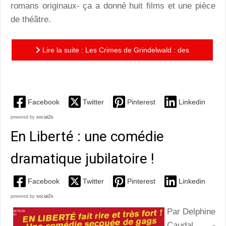
romans originaux- ça a donné huit films et une pièce
de théâtre.
Lire la suite : Les Crimes de Grindelwald : des
magiciens en panne d’inspiration…
Facebook
Twitter
Pinterest
Linkedin
powered by
social2s
En Liberté : une comédie
dramatique jubilatoire !
Facebook
Twitter
Pinterest
Linkedin
powered by
social2s
Par Delphine
Caudal -