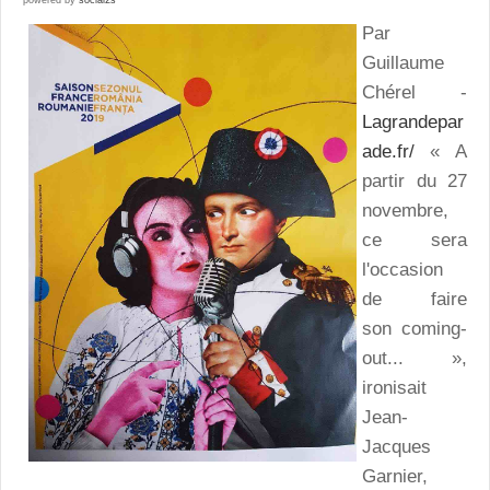
Par
Guillaume
Chérel -
Lagrandepar
ade.fr/
« A
partir du 27
novembre,
ce sera
l'occasion
de faire
son coming-
out... »,
ironisait
Jean-
Jacques
Garnier,