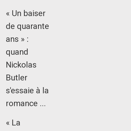
« Un baiser
de quarante
ans » :
quand
Nickolas
Butler
s'essaie à la
romance ...
« La