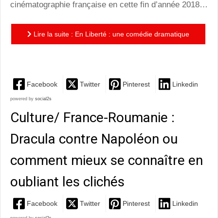
cinématographie française en cette fin d’année 2018…
Lire la suite : En Liberté : une comédie dramatique
jubilatoire !
Facebook
Twitter
Pinterest
Linkedin
powered by
social2s
Culture/ France-Roumanie :
Dracula contre Napoléon ou
comment mieux se connaître en
oubliant les clichés
Facebook
Twitter
Pinterest
Linkedin
powered by
social2s