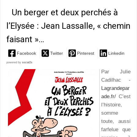
Un berger et deux perchés à
l’Elysée : Jean Lassalle, « chemin
faisant »…
Facebook
Twitter
Pinterest
Linkedin
powered by
social2s
Par Julie
Cadilhac -
Lagrandepar
ade.fr/
C’est
l’histoire,
somme
toute, aussi
farfelue que