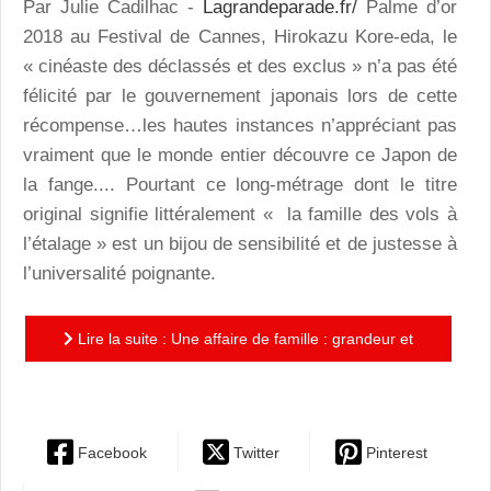
Par Julie Cadilhac -
Lagrandeparade.fr/
Palme d’or
2018 au Festival de Cannes, Hirokazu Kore-eda, le
« cinéaste des déclassés et des exclus » n’a pas été
félicité par le gouvernement japonais lors de cette
récompense…les hautes instances n’appréciant pas
vraiment que le monde entier découvre ce Japon de
la fange.... Pourtant ce long-métrage dont le titre
original signifie littéralement « la famille des vols à
l’étalage » est un bijou de sensibilité et de justesse à
l’universalité poignante.
Lire la suite : Une affaire de famille : grandeur et
décadence des Misérables du Japon moderne
Facebook
Twitter
Pinterest