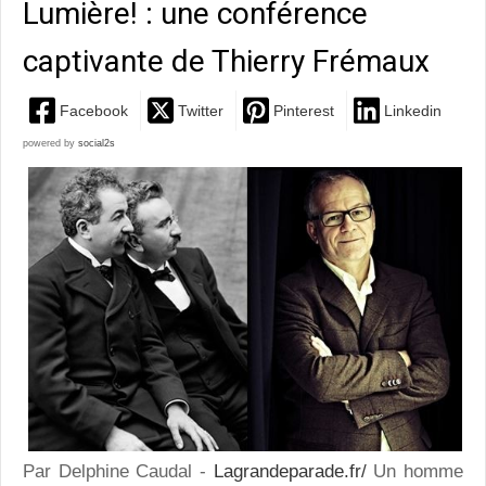
Lumière! : une conférence
captivante de Thierry Frémaux
Facebook
Twitter
Pinterest
Linkedin
powered by
social2s
Par Delphine Caudal -
Lagrandeparade.fr/
Un homme