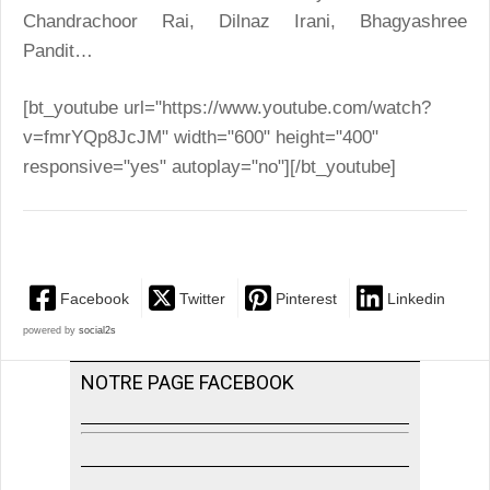
Chandrachoor Rai, Dilnaz Irani, Bhagyashree
Pandit…
[bt_youtube url="https://www.youtube.com/watch?
v=fmrYQp8JcJM" width="600" height="400"
responsive="yes" autoplay="no"][/bt_youtube]
Facebook
Twitter
Pinterest
Linkedin
powered by
social2s
NOTRE PAGE FACEBOOK