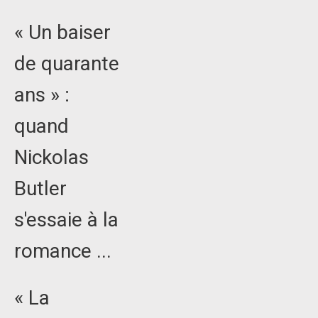
« Un baiser
de quarante
ans » :
quand
Nickolas
Butler
s'essaie à la
romance ...
« La