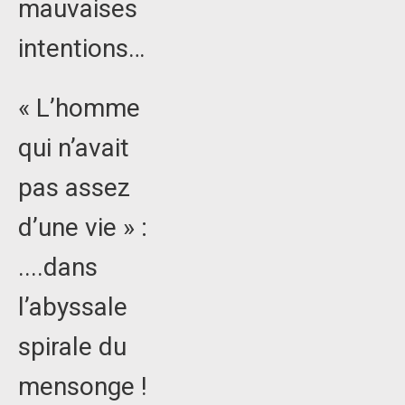
mauvaises
intentions…
« L’homme
qui n’avait
pas assez
d’une vie » :
....dans
l’abyssale
spirale du
mensonge !