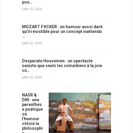
pou…
juillet 20, 2026
MOZART F#CKER : un humour aussi dark
qu'irrésistible pour un concept inattendu
…
juillet 20, 2026
Desperate Housemen : un spectacle
sexiste que seuls les comédiens à la joie
co…
juillet 20, 2026
NASR &
DIN : une
parenthès
e poétique
où
l'humour
côtoie la
philosophi