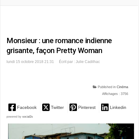
Monsieur : une romance indienne
grisante, façon Pretty Woman
lundi 15 octobre 2018 21:31
Écrit par : Julie Cadilhac
Published in
Cinéma
Affichages : 3756
Facebook
Twitter
Pinterest
Linkedin
powered by
social2s