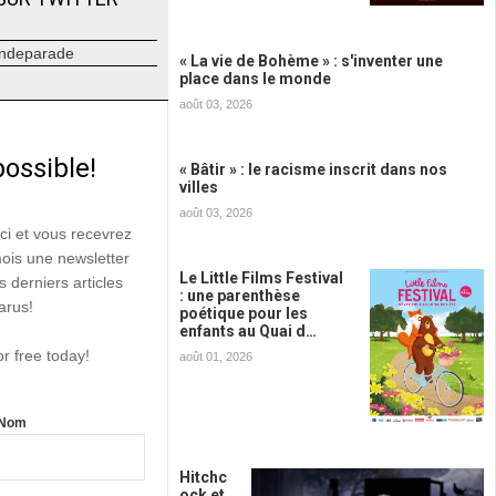
ndeparade
« La vie de Bohème » : s'inventer une
place dans le monde
août 03, 2026
possible!
« Bâtir » : le racisme inscrit dans nos
villes
août 03, 2026
ici et vous recevrez
mois une newsletter
Le Little Films Festival
s derniers articles
: une parenthèse
arus!
poétique pour les
enfants au Quai d…
or free today!
août 01, 2026
Nom
Hitchc
ock et