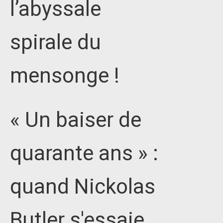
l’abyssale
spirale du
mensonge !
« Un baiser de
quarante ans » :
quand Nickolas
Butler s'essaie