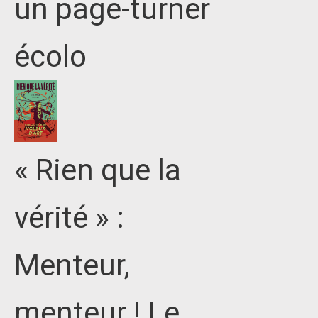
un page-turner
écolo
« Rien que la
vérité » :
Menteur,
menteur ! Le