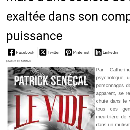
exaltée dans son comp
puissance
Facebook
Twitter
Pinterest
Linkedin
powered by
social2s
Par Cather
psychologue, u
personnages de
apparent, se re
chute dans le v
tous ces gen
meurtrière de 
dans un mutism