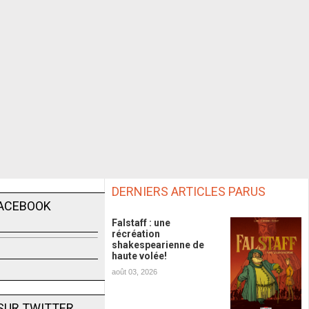
DERNIERS ARTICLES PARUS
FACEBOOK
Falstaff : une
récréation
shakespearienne de
haute volée!
août 03, 2026
SUR TWITTER