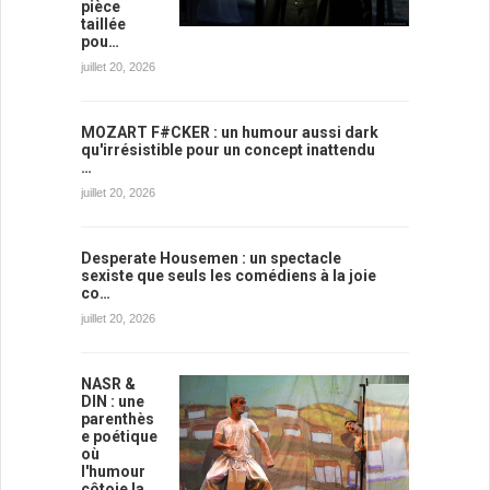
pièce
taillée
pou…
juillet 20, 2026
MOZART F#CKER : un humour aussi dark
qu'irrésistible pour un concept inattendu
…
juillet 20, 2026
Desperate Housemen : un spectacle
sexiste que seuls les comédiens à la joie
co…
juillet 20, 2026
NASR &
DIN : une
parenthès
e poétique
où
l'humour
côtoie la