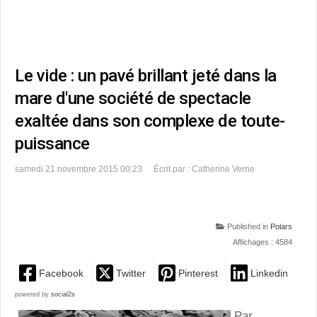
Le vide : un pavé brillant jeté dans la
mare d'une société de spectacle
exaltée dans son complexe de toute-
puissance
samedi 21 novembre 2015 00:23
Écrit par : Catherine Verne
Published in
Polars
Affichages : 4584
Facebook
Twitter
Pinterest
Linkedin
powered by
social2s
Par