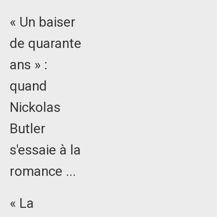
« Un baiser
de quarante
ans » :
quand
Nickolas
Butler
s'essaie à la
romance ...
« La