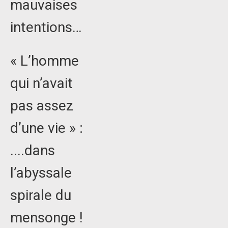
mauvaises
intentions…
« L’homme
qui n’avait
pas assez
d’une vie » :
....dans
l’abyssale
spirale du
mensonge !