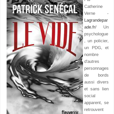
Catherine
Verne -
Lagrandepar
ade.fr/
Un
psychologue
, un policier,
un PDG, et
nombre
d'autres
personnages
de bords
aussi divers
et sans lien
social
apparent, se
retrouvent