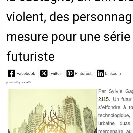
violent, des personnage
mesure pour une série
futuriste
Facebook
Twitter
Pinterest
Linkedin
powered by
social2s
Par Sylvie Ga
2115
. Un futur
s’effondre à t
technologique
urbaine quas
mercenaire au 