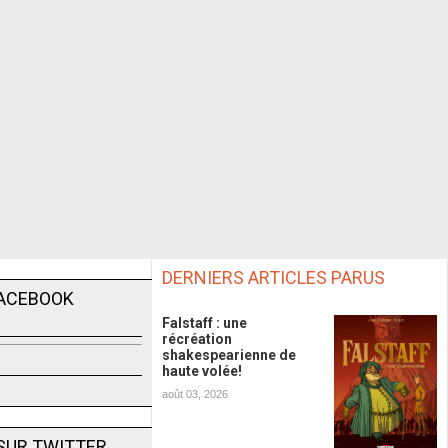
DERNIERS ARTICLES PARUS
FACEBOOK
Falstaff : une
récréation
shakespearienne de
haute volée!
août 03, 2026
SUR TWITTER