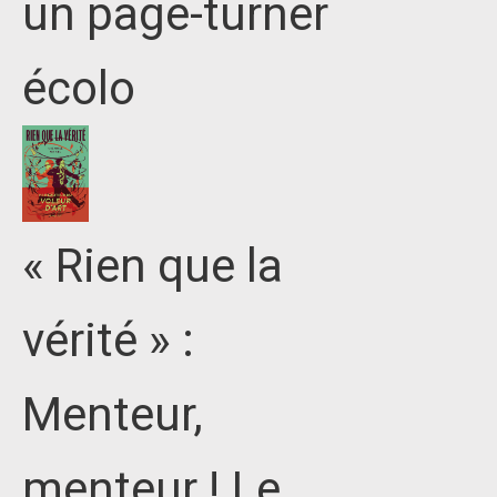
un page-turner
écolo
« Rien que la
vérité » :
Menteur,
menteur ! Le