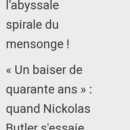
l’abyssale
spirale du
mensonge !
« Un baiser de
quarante ans » :
quand Nickolas
Butler s'essaie