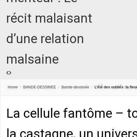
récit malaisant
d’une relation
malsaine
Home
/
BANDE-DESSINEE
/
Bande-dessinée
/
L’été des oubliés :la fl
La cellule fantôme – t
la castagne, un univers