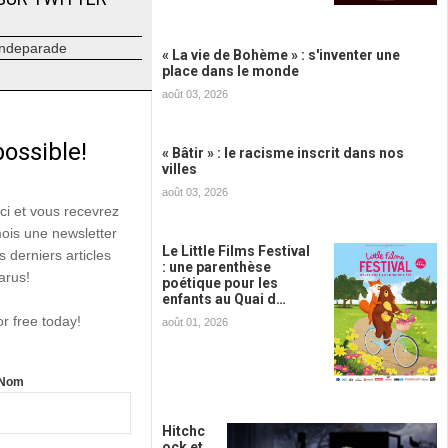
ndeparade
« La vie de Bohème » : s'inventer une
place dans le monde
août 03, 2026
possible!
« Bâtir » : le racisme inscrit dans nos
villes
août 03, 2026
ici et vous recevrez
mois une newsletter
Le Little Films Festival
s derniers articles
: une parenthèse
arus!
poétique pour les
enfants au Quai d…
or free today!
août 01, 2026
Nom
Hitchc
ock et