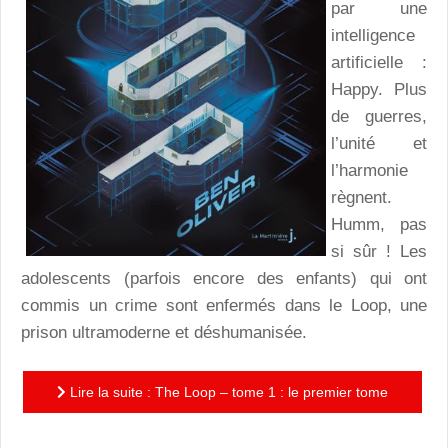
par une
intelligence
artificielle :
Happy. Plus
de guerres,
l’unité et
l’harmonie
règnent.
Humm, pas
si sûr ! Les
adolescents (parfois encore des enfants) qui ont
commis un crime sont enfermés dans le Loop, une
prison ultramoderne et déshumanisée.
Lire la suite : The Loop – tome 1 : le premier tome
d’une dystopie menée tambour battant, sans pour