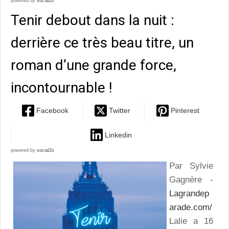
powered by
social2s
Tenir debout dans la nuit :
derrière ce très beau titre, un
roman d’une grande force,
incontournable !
Facebook
Twitter
Pinterest
Linkedin
powered by
social2s
Par Sylvie
Gagnère -
Lagrandep
arade.com/
Lalie a 16