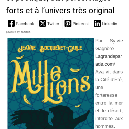
forts et à l’univers très original
Facebook
Twitter
Pinterest
Linkedin
powered by
social2s
Par Sylvie
Gagnère -
Lagrandepar
ade.com
/
Ava vit dans
la Cité d’Été,
une
forteresse
entre la mer
et le désert,
interdite aux
hommes.