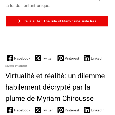
la loi de l’enfant unique.
Lire la suite : The rule of Many : une suite très
réussie de The rule of one, qui approfondit la réflexion,
dans...
Facebook
Twitter
Pinterest
Linkedin
powered by
social2s
Virtualité et réalité: un dilemme
habilement décrypté par la
Facebook
Twitter
Pinterest
Linkedin