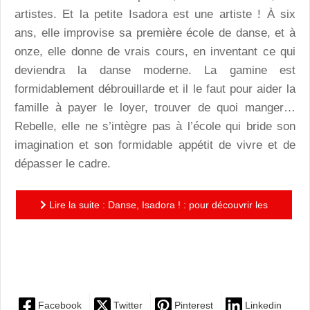
artistes. Et la petite Isadora est une artiste ! À six
ans, elle improvise sa première école de danse, et à
onze, elle donne de vrais cours, en inventant ce qui
deviendra la danse moderne. La gamine est
formidablement débrouillarde et il le faut pour aider la
famille à payer le loyer, trouver de quoi manger…
Rebelle, elle ne s’intègre pas à l’école qui bride son
imagination et son formidable appétit de vivre et de
dépasser le cadre.
Lire la suite : Danse, Isadora ! : pour découvrir les
premiers pas de l’immense Isadora Duncan, dans un
récit...
Facebook
Twitter
Pinterest
Linkedin