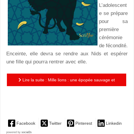
L’adolescent
e se prépare
pour sa
première
cérémonie
de fécondité.
Enceinte, elle devra se rendre aux Nids et espérer
une fille qui pourra rentrer avec elle.
Lire la suite : Mille lions : une épopée sauvage et
poétique, aux personnages forts et à l’univers très
original
Facebook
Twitter
Pinterest
Linkedin
powered by
social2s