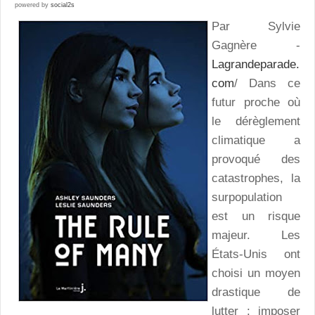
powered by
social2s
Par Sylvie
Gagnère -
Lagrandeparade.
com
/ Dans ce
futur proche où
le dérèglement
climatique a
provoqué des
catastrophes, la
surpopulation
est un risque
majeur. Les
États-Unis ont
choisi un moyen
drastique de
lutter : imposer