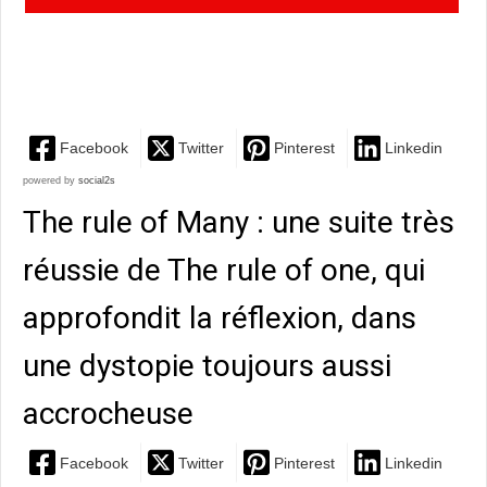
la qualité littéraire indéniable, qui ne vous lâchera
pas...
Facebook
Twitter
Pinterest
Linkedin
powered by
social2s
The rule of Many : une suite très
réussie de The rule of one, qui
approfondit la réflexion, dans
une dystopie toujours aussi
accrocheuse
Facebook
Twitter
Pinterest
Linkedin