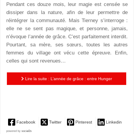
Pendant ces douze mois, leur magie est censée se
dissiper dans la nature, afin de leur permettre de
réintégrer la communauté. Mais Tierney s’interroge :
elle ne se sent pas magique, et personne, jamais,
n’évoque l’année de grâce. C’est parfaitement interdit.
Pourtant, sa mère, ses sœurs, toutes les autres
femmes du village ont vécu cette épreuve. Enfin,
celles qui sont revenues…
Lire la suite : L’année de grâce : entre Hunger
Games et La Servante écarlate, une dystopie glaçante
qui met en...
Facebook
Twitter
Pinterest
Linkedin
powered by
social2s