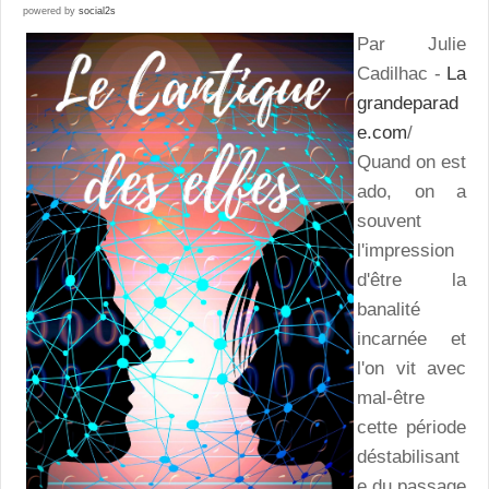
powered by
social2s
Par Julie
Cadilhac -
La
grandeparad
e.com
/
Quand on est
ado, on a
souvent
l'impression
d'être la
banalité
incarnée et
l'on vit avec
mal-être
cette période
déstabilisant
e du passage