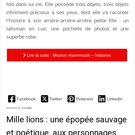
fois dans sa vie. Elle possède trois objets, trois objets
infiniment précieux à ses yeux, dont elle va raconter
l’histoire à son arrière-arrière-arrière petite fille : un
talisman en cuir, une pochette de photos et une
superbe robe.
Lire la suite : Mission mammouth – histoires
naturelles : une belle aventure au cœur de la Sibérie, à
l’aube du...
Facebook
Twitter
Pinterest
Linkedin
powered by
social2s
Mille lions : une épopée sauvage
et poétique, aux personnages