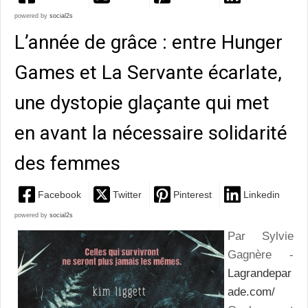
powered by
social2s
L’année de grâce : entre Hunger
Games et La Servante écarlate,
une dystopie glaçante qui met
en avant la nécessaire solidarité
des femmes
Facebook
Twitter
Pinterest
Linkedin
powered by
social2s
Par Sylvie
Gagnère -
Lagrandepar
ade.com/