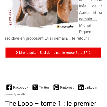
idée, ça !
Après
Et si
demain…,
Michel
Piquemal
récidive en proposant
Et si demain… le retour
!
Lire la suite : Et si demain… le retour ! : la SF à
hauteur de pré-ados, pour s’interroger sur le monde
de demain
Facebook
Twitter
Pinterest
Linkedin
powered by
social2s
The Loop – tome 1 : le premier