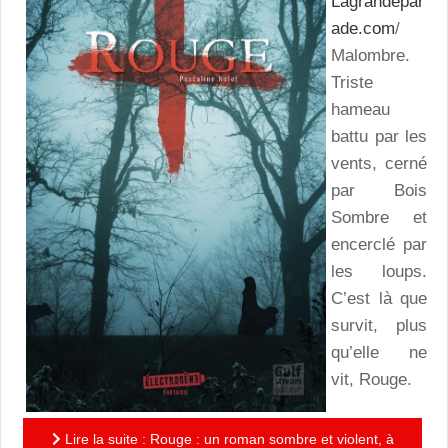
Lagrandepar
ade.com
/
Malombre.
Triste
hameau
battu par les
vents, cerné
par Bois
Sombre et
encerclé par
les loups.
C’est là que
survit, plus
qu’elle ne
vit, Rouge.
Lire la suite : Rouge : un roman sombre et violent, à