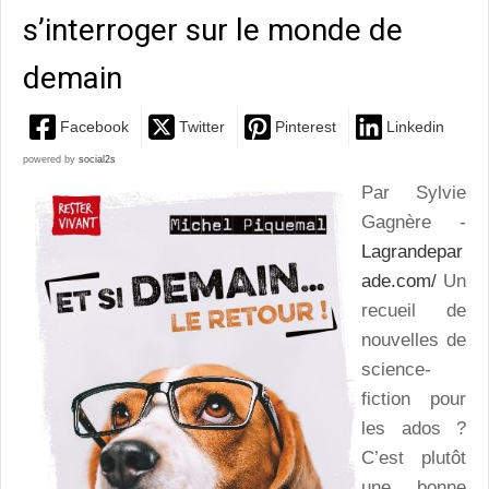
s’interroger sur le monde de
demain
Facebook
Twitter
Pinterest
Linkedin
powered by
social2s
Par Sylvie
Gagnère -
Lagrandepar
ade.com/
Un
recueil de
nouvelles de
science-
fiction pour
les ados ?
C’est plutôt
une bonne