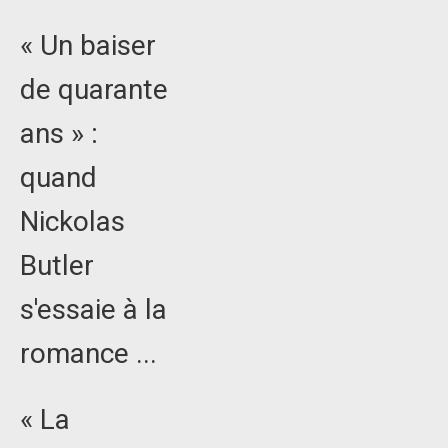
« Un baiser
de quarante
ans » :
quand
Nickolas
Butler
s'essaie à la
romance ...
« La