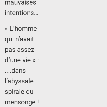
mauvaises
intentions…
« L’homme
qui n’avait
pas assez
d’une vie » :
....dans
l’abyssale
spirale du
mensonge !