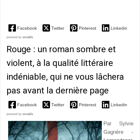
autant oublier...
Facebook
Twitter
Pinterest
Linkedin
powered by
social2s
Rouge : un roman sombre et
violent, à la qualité littéraire
indéniable, qui ne vous lâchera
pas avant la dernière page
Facebook
Twitter
Pinterest
Linkedin
powered by
social2s
Par Sylvie
Gagnère -