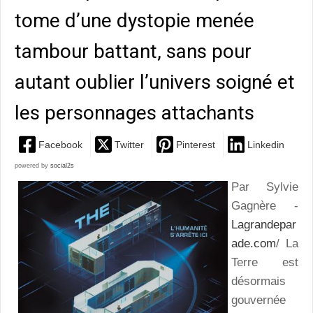
tome d’une dystopie menée
tambour battant, sans pour
autant oublier l’univers soigné et
les personnages attachants
Facebook
Twitter
Pinterest
Linkedin
powered by
social2s
Par Sylvie
Gagnère -
Lagrandepar
ade.com
/ La
Terre est
désormais
gouvernée