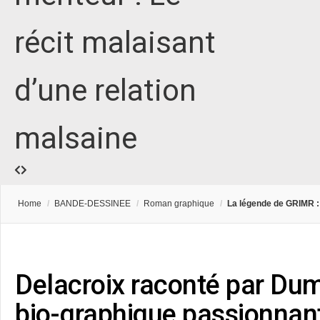
récit malaisant
d’une relation
malsaine
Home
/
BANDE-DESSINEE
/
Roman graphique
/
La légende de GRIMR : d
Delacroix raconté par Du
bio-graphique passionnant -