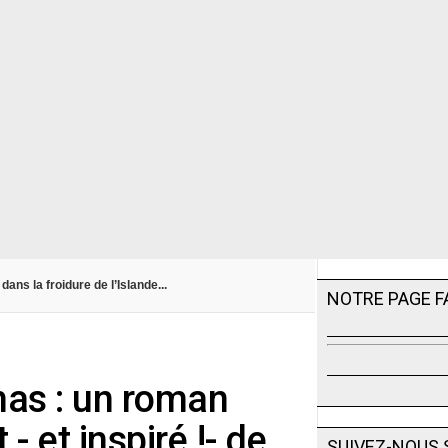
ans la froidure de l’Islande...
NOTRE PAGE 
mas : un roman
 et inspiré !- de
SUIVEZ-NOUS 