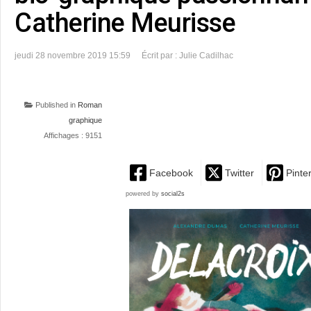
Catherine Meurisse
jeudi 28 novembre 2019 15:59
Écrit par : Julie Cadilhac
Published in
Roman
graphique
Affichages : 9151
Facebook
Twitter
Pinte
powered by
social2s