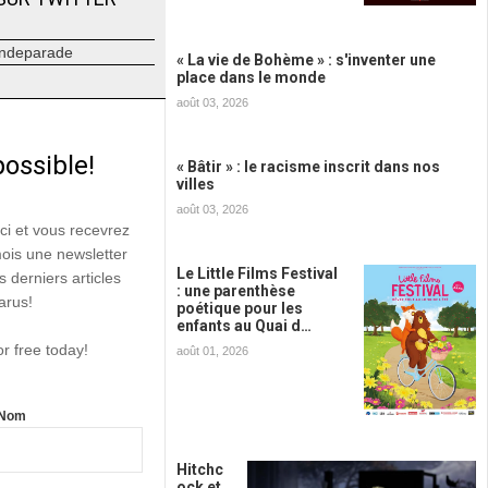
ndeparade
« La vie de Bohème » : s'inventer une
place dans le monde
août 03, 2026
possible!
« Bâtir » : le racisme inscrit dans nos
villes
août 03, 2026
ici et vous recevrez
mois une newsletter
Le Little Films Festival
s derniers articles
: une parenthèse
arus!
poétique pour les
enfants au Quai d…
or free today!
août 01, 2026
Nom
Hitchc
ock et