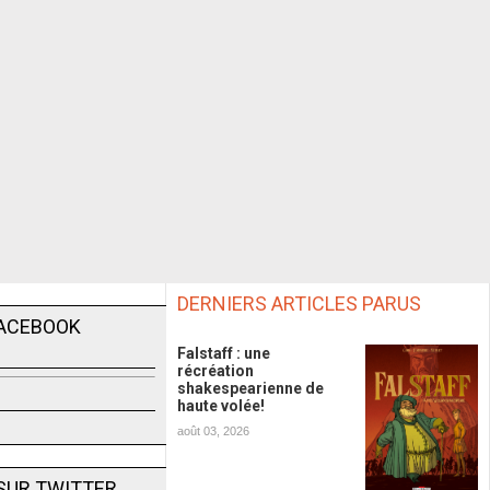
DERNIERS ARTICLES PARUS
FACEBOOK
Falstaff : une
récréation
shakespearienne de
haute volée!
août 03, 2026
SUR TWITTER