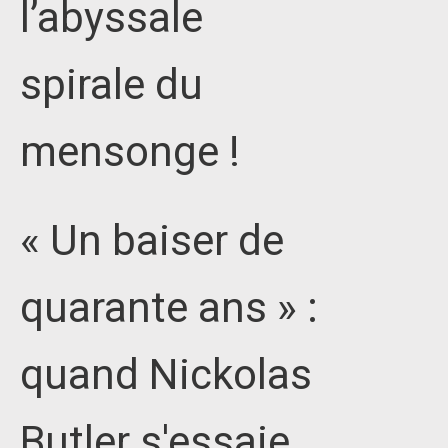
l’abyssale
spirale du
mensonge !
« Un baiser de
quarante ans » :
quand Nickolas
Butler s'essaie