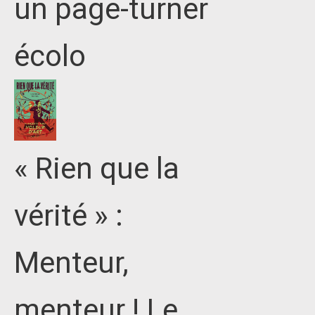
un page-turner
écolo
« Rien que la
vérité » :
Menteur,
menteur ! Le