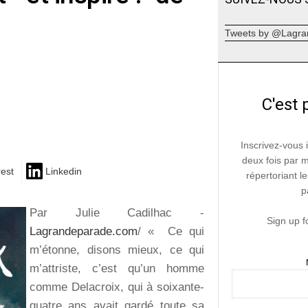
Tweets by @Lagra
C'est 
Inscrivez-vous 
deux fois par 
rest
Linkedin
répertoriant le
p
Par Julie Cadilhac -
Sign up f
Lagrandeparade.com
/ « Ce qui
m’étonne, disons mieux, ce qui
m’attriste, c’est qu’un homme
comme Delacroix, qui à soixante-
quatre ans avait gardé toute sa