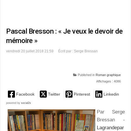
Pascal Bresson : « Je veux le devoir de
mémoire »
vendredi 20 juillet 2018 21:59
Écrit par : Serge Bressan
Published in
Roman graphique
Affichages : 4086
Facebook
Twitter
Pinterest
Linkedin
powered by
social2s
Par Serge
Bressan -
Lagrandepar