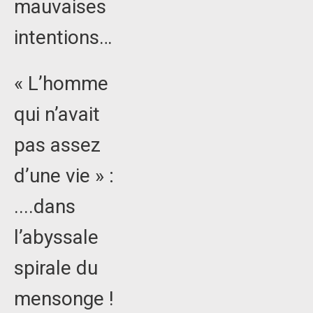
mauvaises
intentions…
« L’homme
qui n’avait
pas assez
d’une vie » :
....dans
l’abyssale
spirale du
mensonge !