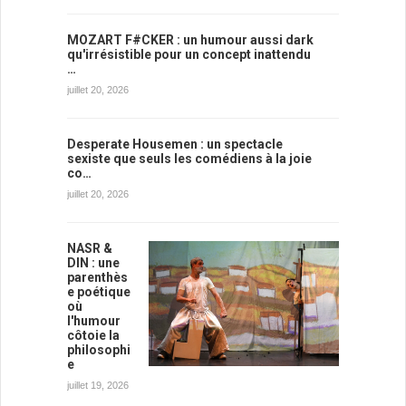
MOZART F#CKER : un humour aussi dark
qu'irrésistible pour un concept inattendu
…
juillet 20, 2026
Desperate Housemen : un spectacle
sexiste que seuls les comédiens à la joie
co…
juillet 20, 2026
NASR &
DIN : une
parenthès
e poétique
où
l'humour
côtoie la
philosophi
e
juillet 19, 2026