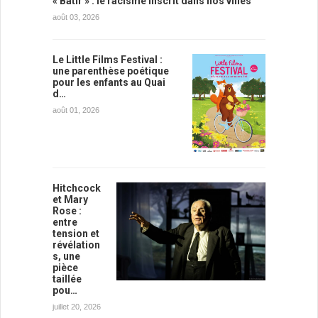
« Bâtir » : le racisme inscrit dans nos villes
août 03, 2026
Le Little Films Festival :
une parenthèse poétique
pour les enfants au Quai
d…
août 01, 2026
Hitchcock
et Mary
Rose :
entre
tension et
révélation
s, une
pièce
taillée
pou…
juillet 20, 2026