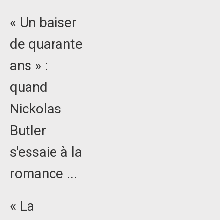
« Un baiser
de quarante
ans » :
quand
Nickolas
Butler
s'essaie à la
romance ...
« La