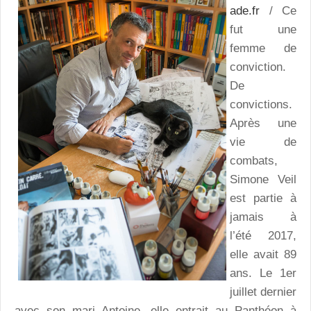
ade.fr
/ Ce
fut une
femme de
conviction.
De
convictions.
Après une
vie de
combats,
Simone Veil
est partie à
jamais à
l’été 2017,
elle avait 89
ans. Le 1er
juillet dernier
avec son mari Antoine, elle entrait au Panthéon à