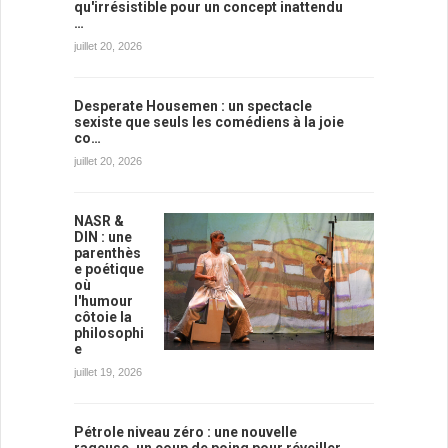
qu'irrésistible pour un concept inattendu
…
juillet 20, 2026
Desperate Housemen : un spectacle
sexiste que seuls les comédiens à la joie
co…
juillet 20, 2026
NASR &
DIN : une
parenthès
e poétique
où
l'humour
côtoie la
philosophi
e
juillet 19, 2026
Pétrole niveau zéro : une nouvelle
rageuse, un coup de poing pour réveiller