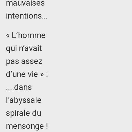
mauvaises
intentions…
« L’homme
qui n’avait
pas assez
d’une vie » :
....dans
l’abyssale
spirale du
mensonge !