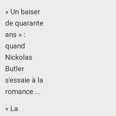
« Un baiser
de quarante
ans » :
quand
Nickolas
Butler
s'essaie à la
romance ...
« La