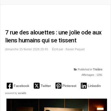
7 rue des alouettes : une jolie ode aux
liens humains qui se tissent
dimanche 15 février 2026 20:45
Écrit par : Xavier Paquet
Published in
Théâtre
Affichages : 1291
Facebook
Twitter
Pinterest
Linkedin
powered by
social2s