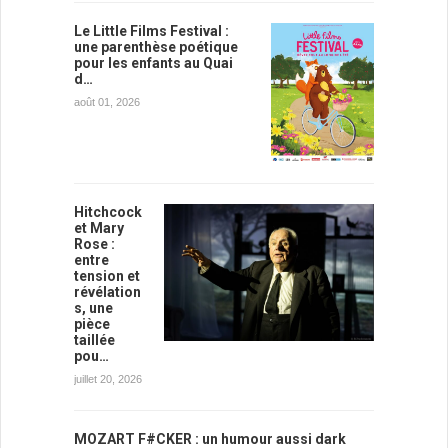
Le Little Films Festival :
une parenthèse poétique
pour les enfants au Quai
d…
août 01, 2026
Hitchcock
et Mary
Rose :
entre
tension et
révélation
s, une
pièce
taillée
pou…
juillet 20, 2026
MOZART F#CKER : un humour aussi dark