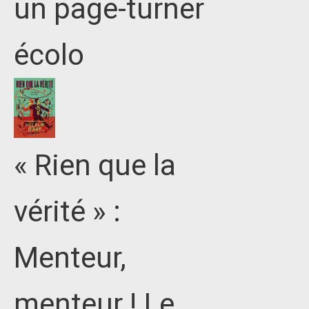
un page-turner
écolo
« Rien que la
vérité » :
Menteur,
menteur ! Le