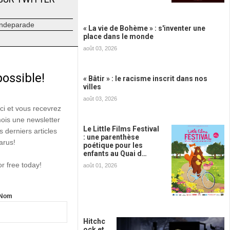
ndeparade
« La vie de Bohème » : s'inventer une
place dans le monde
août 03, 2026
possible!
« Bâtir » : le racisme inscrit dans nos
villes
août 03, 2026
ici et vous recevrez
mois une newsletter
Le Little Films Festival
s derniers articles
: une parenthèse
arus!
poétique pour les
enfants au Quai d…
or free today!
août 01, 2026
Nom
Hitchc
ock et