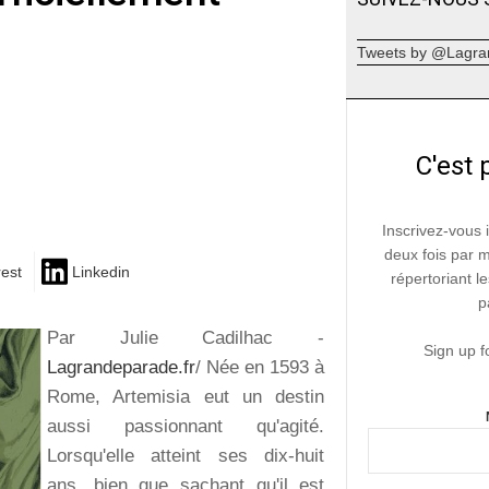
Tweets by @Lagra
C'est 
Inscrivez-vous 
deux fois par 
rest
Linkedin
répertoriant le
p
Par Julie Cadilhac -
Sign up f
Lagrandeparade.fr
/ Née en 1593 à
Rome, Artemisia eut un destin
aussi passionnant qu'agité.
Lorsqu'elle atteint ses dix-huit
ans, bien que sachant qu'il est