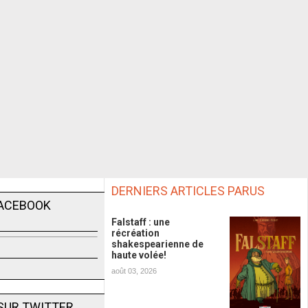
DERNIERS ARTICLES PARUS
FACEBOOK
Falstaff : une
récréation
shakespearienne de
haute volée!
août 03, 2026
SUR TWITTER