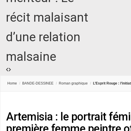
récit malaisant
d’une relation
malsaine
Home
/
BANDE-DESSINEE
/
Roman graphique
/
L’Esprit Rouge : l’init
Artemisia : le portrait fémi
première femme peintre of