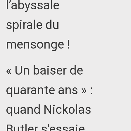
l’abyssale
spirale du
mensonge !
« Un baiser de
quarante ans » :
quand Nickolas
Butler s'essaie