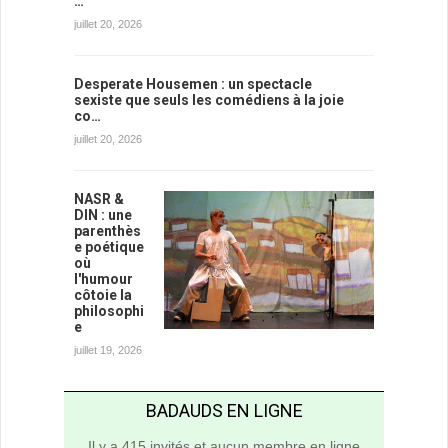
…
juillet 20, 2026
Desperate Housemen : un spectacle
sexiste que seuls les comédiens à la joie
co…
juillet 20, 2026
NASR &
DIN : une
parenthès
e poétique
où
l'humour
côtoie la
philosophi
e
juillet 19, 2026
BADAUDS EN LIGNE
Il y a 415 invités et aucun membre en ligne