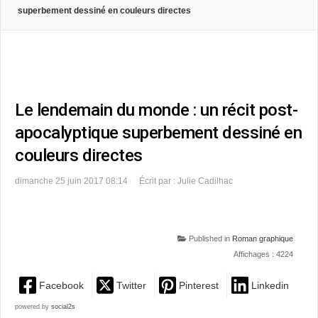
superbement dessiné en couleurs directes
Le lendemain du monde : un récit post-
apocalyptique superbement dessiné en
couleurs directes
dimanche 25 juin 2017 08:14
Écrit par : Julie Cadilhac
Published in
Roman graphique
Affichages : 4224
Facebook
Twitter
Pinterest
Linkedin
powered by
social2s