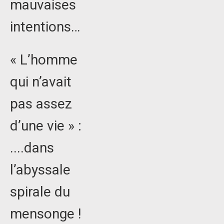
mauvaises
intentions…
« L’homme
qui n’avait
pas assez
d’une vie » :
....dans
l’abyssale
spirale du
mensonge !