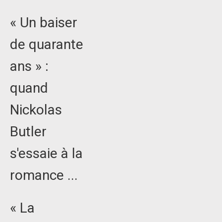
« Un baiser
de quarante
ans » :
quand
Nickolas
Butler
s'essaie à la
romance ...
« La