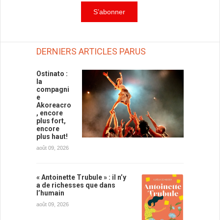
DERNIERS ARTICLES PARUS
Ostinato :
la
compagni
e
Akoreacro
, encore
plus fort,
encore
plus haut!
août 09, 2026
« Antoinette Trubule » : il n’y
a de richesses que dans
l’humain
août 09, 2026