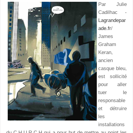
Par Julie
Cadilhac -
Lagrandepar
ade.fr
/
James
Graham
Keran,
ancien
casque bleu,
est sollicité
pour aller
tuer le
responsable
et détruire
les
installations
du C.H.U.R.C.H qui a pour but de mettre au point les