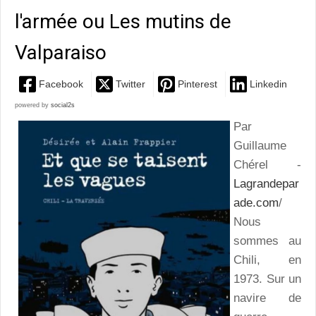
l'armée ou Les mutins de
Valparaiso
Facebook
Twitter
Pinterest
Linkedin
powered by
social2s
Par
Guillaume
Chérel -
Lagrandepar
ade.com
/
Nous
sommes au
Chili, en
1973. Sur un
navire de