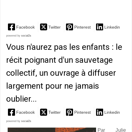
autobiographique empreinte...
Facebook
Twitter
Pinterest
Linkedin
powered by
social2s
Vous n'aurez pas les enfants : le
récit poignant d'un sauvetage
collectif, un ouvrage à diffuser
largement pour ne jamais
oublier...
Facebook
Twitter
Pinterest
Linkedin
powered by
social2s
Par Julie