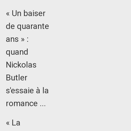
« Un baiser
de quarante
ans » :
quand
Nickolas
Butler
s'essaie à la
romance ...
« La