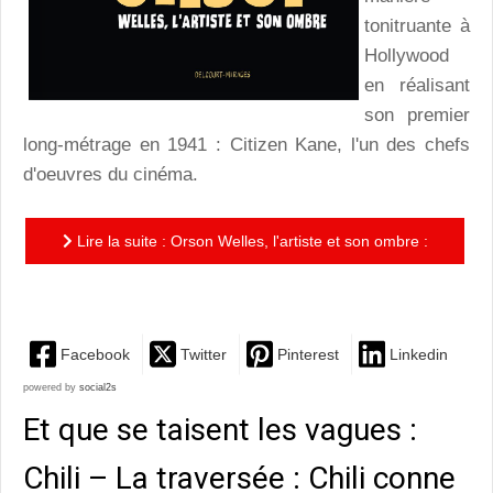
tonitruante à
Hollywood
en réalisant
son premier
long-métrage en 1941 : Citizen Kane, l'un des chefs
d'oeuvres du cinéma.
Lire la suite : Orson Welles, l'artiste et son ombre :
une biographie remarquable de Youssef Daoudi
Facebook
Twitter
Pinterest
Linkedin
powered by
social2s
Et que se taisent les vagues :
Chili – La traversée : Chili conne