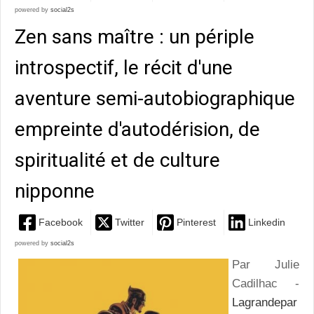
powered by
social2s
Zen sans maître : un périple
introspectif, le récit d'une
aventure semi-autobiographique
empreinte d'autodérision, de
spiritualité et de culture
nipponne
Facebook
Twitter
Pinterest
Linkedin
powered by
social2s
Par Julie
Cadilhac -
Lagrandepar