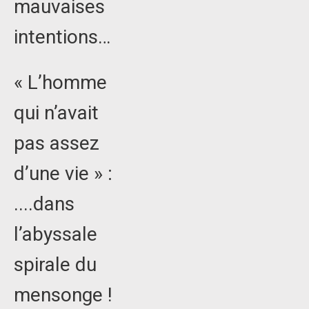
mauvaises
intentions…
« L’homme
qui n’avait
pas assez
d’une vie » :
....dans
l’abyssale
spirale du
mensonge !