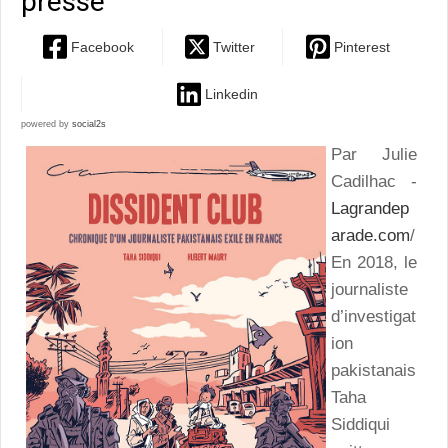
presse
Facebook
Twitter
Pinterest
Linkedin
powered by
social2s
Par Julie
Cadilhac -
Lagrandep
arade.com
/
En 2018, le
journaliste
d’investigat
ion
pakistanais
Taha
Siddiqui