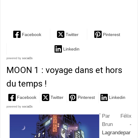
journaliste pakistanais exilé en France : un
remarquable...
Facebook
Twitter
Pinterest
Linkedin
powered by
social2s
MOON 1 : voyage dans et hors
du temps !
Facebook
Twitter
Pinterest
Linkedin
powered by
social2s
Par Félix
Brun -
Lagrandepar