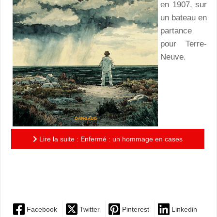
en 1907, sur
un bateau en
partance
pour Terre-
Neuve.
Lire la suite : Enfermé : un hommage en cases
soignées à Mathurin Réto, mort dans un bagne pour
enfants en France...
Facebook
Twitter
Pinterest
Linkedin