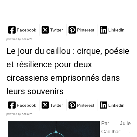
du...
Facebook
Twitter
Pinterest
Linkedin
powered by
social2s
Le jour du caillou : cirque, poésie
et résilience pour deux
circassiens emprisonnés dans
leurs souvenirs
Facebook
Twitter
Pinterest
Linkedin
powered by
social2s
Par Julie
Cadilhac -