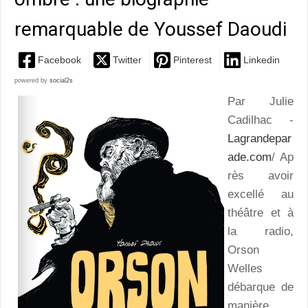
remarquable de Youssef Daoudi
Facebook
Twitter
Pinterest
Linkedin
powered by
social2s
Par Julie
Cadilhac -
Lagrandepar
ade.com
/ Ap
rès avoir
excellé au
théâtre et à
la radio,
Orson
Welles
débarque de
manière