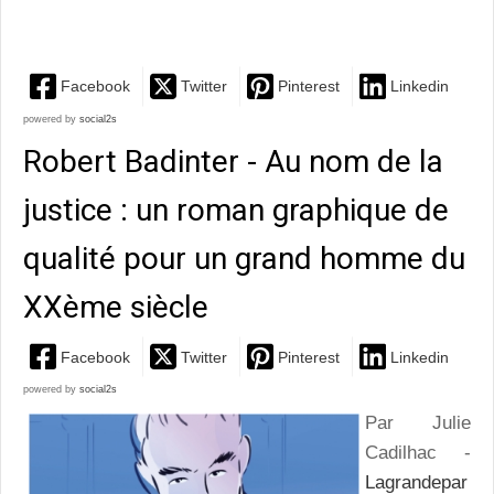
nécessité de la...
Facebook
Twitter
Pinterest
Linkedin
powered by
social2s
Robert Badinter - Au nom de la
justice : un roman graphique de
qualité pour un grand homme du
XXème siècle
Facebook
Twitter
Pinterest
Linkedin
powered by
social2s
Par Julie
Cadilhac -
Lagrandepar