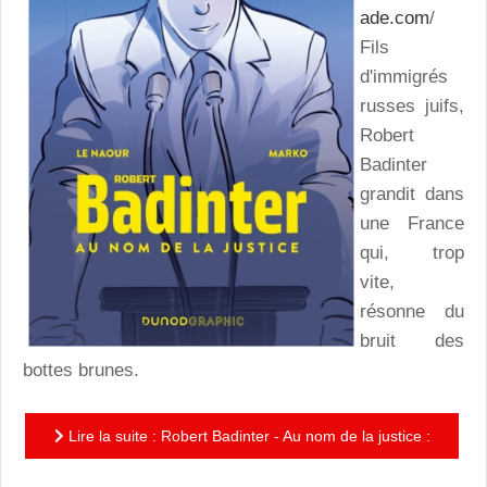
ade.com
/
Fils
d'immigrés
russes juifs,
Robert
Badinter
grandit dans
une France
qui, trop
vite,
résonne du
bruit des
bottes brunes.
Lire la suite : Robert Badinter - Au nom de la justice :
un roman graphique de qualité pour un grand homme