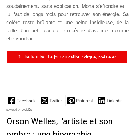
soudainement, sans explication. Mona s'effondre et il
lui faut de longs mois pour retrouver son énergie. Sa
colère reste brûlante et une peine insidieuse, de la
taille d'un petit caillou, l'empêche d'avancer comme
elle voudrait...
Lire la suite : Le jour du caillou : cirque, poésie et
résilience pour deux circassiens emprisonnés dans
leurs...
Facebook
Twitter
Pinterest
Linkedin
powered by
social2s
Orson Welles, l'artiste et son
ombre : une biographie