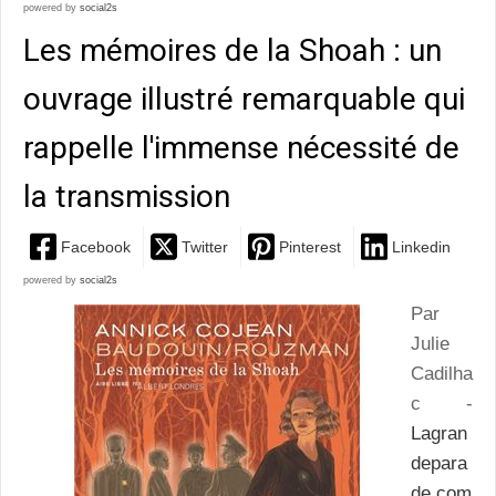
powered by
social2s
Les mémoires de la Shoah : un
ouvrage illustré remarquable qui
rappelle l'immense nécessité de
la transmission
Facebook
Twitter
Pinterest
Linkedin
powered by
social2s
Par
Julie
Cadilha
c -
Lagran
depara
de.com