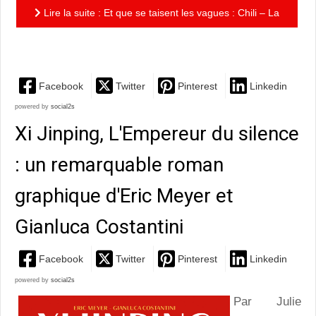
Lire la suite : Et que se taisent les vagues : Chili – La
traversée : Chili conne l'armée ou Les mutins de...
Facebook
Twitter
Pinterest
Linkedin
powered by
social2s
Xi Jinping, L'Empereur du silence
: un remarquable roman
graphique d'Eric Meyer et
Gianluca Costantini
Facebook
Twitter
Pinterest
Linkedin
powered by
social2s
Par Julie