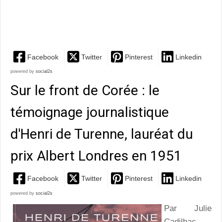
remarquable roman graphique d'Eric Meyer et
Gianluca...
Facebook
Twitter
Pinterest
Linkedin
powered by
social2s
Sur le front de Corée : le
témoignage journalistique
d'Henri de Turenne, lauréat du
prix Albert Londres en 1951
Facebook
Twitter
Pinterest
Linkedin
powered by
social2s
Par Julie
Cadilhac -