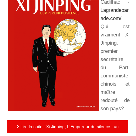
Cadilhac -
Lagrandepar
ade.com/
Qui est
vraiment Xi
Jinping,
premier
secrétaire
du Parti
communiste
chinois et
maître
redouté de
son pays?
Lire la suite : Xi Jinping, L'Empereur du silence : un