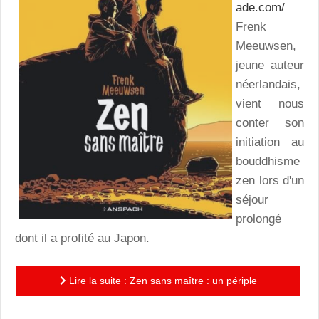
ade.com/
Frenk
Meeuwsen,
jeune auteur
néerlandais,
vient nous
conter son
initiation au
bouddhisme
zen lors d'un
séjour
prolongé
dont il a profité au Japon.
Lire la suite : Zen sans maître : un périple
introspectif, le récit d'une aventure semi-