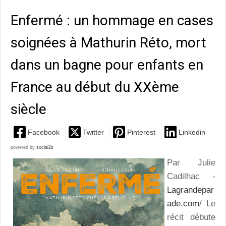
Enfermé : un hommage en cases
soignées à Mathurin Réto, mort
dans un bagne pour enfants en
France au début du XXème
siècle
Facebook
Twitter
Pinterest
Linkedin
powered by
social2s
Par Julie
Cadilhac -
Lagrandepar
ade.com
/ Le
récit débute