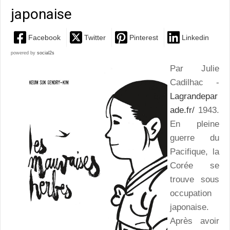
japonaise
Facebook
Twitter
Pinterest
Linkedin
powered by
social2s
Par Julie
Cadilhac -
Lagrandepar
ade.fr/
1943.
En pleine
guerre du
Pacifique, la
Corée se
trouve sous
occupation
japonaise.
Après avoir