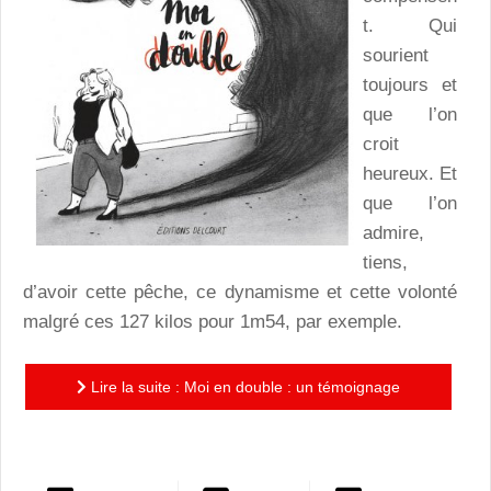
t. Qui
sourient
toujours et
que l’on
croit
heureux. Et
que l’on
admire,
tiens,
d’avoir cette pêche, ce dynamisme et cette volonté
malgré ces 127 kilos pour 1m54, par exemple.
Lire la suite : Moi en double : un témoignage
touchant et instructif sur le surpoids