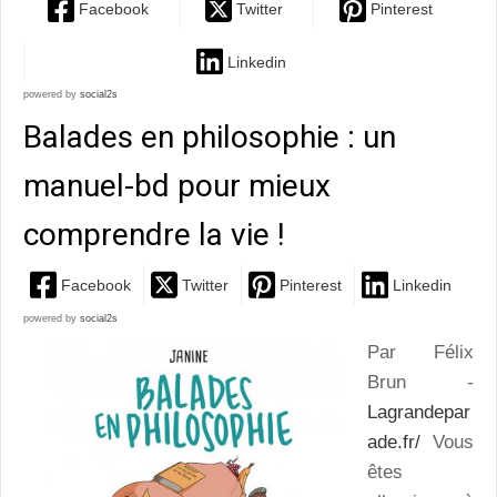
Facebook
Twitter
Pinterest
Linkedin
powered by
social2s
Balades en philosophie : un
manuel-bd pour mieux
comprendre la vie !
Facebook
Twitter
Pinterest
Linkedin
powered by
social2s
Par Félix
Brun -
Lagrandepar
ade.fr/
Vous
êtes