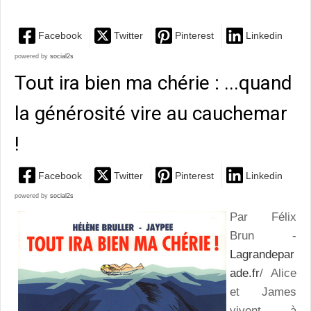
Facebook
Twitter
Pinterest
Linkedin
powered by
social2s
Tout ira bien ma chérie : ...quand
la générosité vire au cauchemar
!
Facebook
Twitter
Pinterest
Linkedin
powered by
social2s
Par Félix
Brun -
Lagrandepar
ade.fr
/ Alice
et James
vivent à