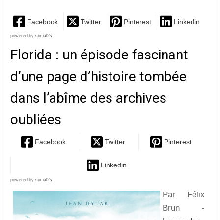
Facebook
Twitter
Pinterest
Linkedin
powered by
social2s
Florida : un épisode fascinant
d’une page d’histoire tombée
dans l’abîme des archives
oubliées
Facebook
Twitter
Pinterest
Linkedin
powered by
social2s
Par Félix
Brun -