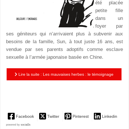
été placée
petite fille
dans un
foyer par
ses géniteurs qui n’arrivaient plus à subvenir aux
besoins de la famille, Sun, à tout juste 16 ans, est
vendue par ses parents adoptifs comme esclave
sexuelle à l’armée japonaise basée en Chine.
Lire la suite : Les mauvaises herbes : le témoignage
bouleversant d’une esclave sexuelle de l’armée
japonaise
Facebook
Twitter
Pinterest
Linkedin
powered by
social2s