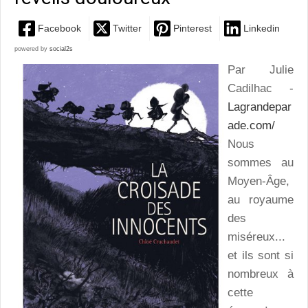
Facebook
Twitter
Pinterest
Linkedin
powered by
social2s
Par Julie
Cadilhac -
Lagrandepar
ade.com/
Nous
sommes au
Moyen-Âge,
au royaume
des
miséreux...
et ils sont si
nombreux à
cette