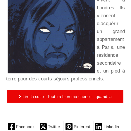
Londres. Ils
viennent
d’acquérir
un grand
appartement
à Paris, une
résidence
secondaire
et un pied à
terre pour des courts séjours professionnels.
Lire la suite : Tout ira bien ma chérie :...quand la
générosité vire au cauchemar !
Facebook
Twitter
Pinterest
Linkedin