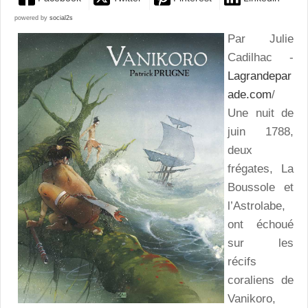
powered by
social2s
Par Julie
Cadilhac -
Lagrandepar
ade.com
/
Une nuit de
juin 1788,
deux
frégates, La
Boussole et
l’Astrolabe,
ont échoué
sur les
récifs
coraliens de
Vanikoro,