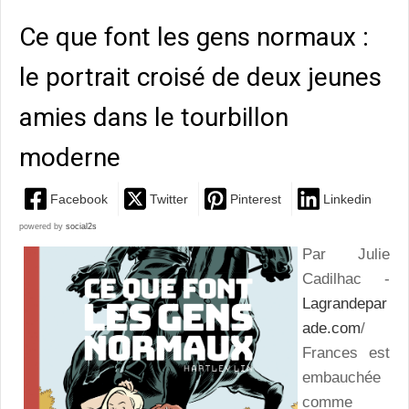
Ce que font les gens normaux :
le portrait croisé de deux jeunes
amies dans le tourbillon
moderne
Facebook
Twitter
Pinterest
Linkedin
powered by
social2s
Par Julie
Cadilhac -
Lagrandepar
ade.com
/
Frances est
embauchée
comme