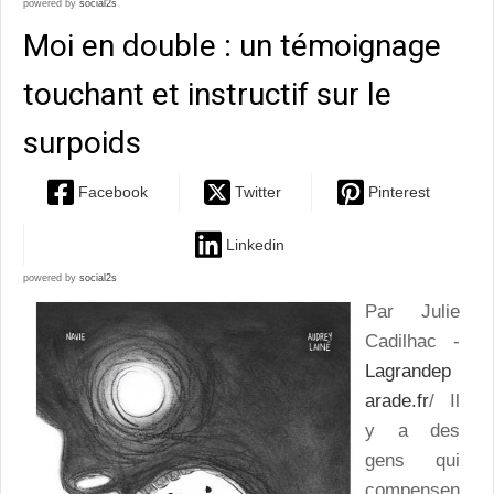
powered by
social2s
Moi en double : un témoignage
touchant et instructif sur le
surpoids
Facebook
Twitter
Pinterest
Linkedin
powered by
social2s
Par Julie
Cadilhac -
Lagrandep
arade.fr
/ Il
y a des
gens qui
compensen