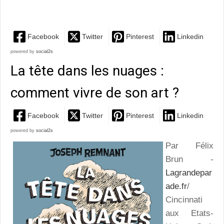
moderne
Facebook
Twitter
Pinterest
Linkedin
powered by
social2s
La tête dans les nuages :
comment vivre de son art ?
Facebook
Twitter
Pinterest
Linkedin
powered by
social2s
Par Félix
Brun -
Lagrandepar
ade.fr
/
Cincinnati
aux Etats-