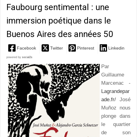
Faubourg sentimental : une
immersion poétique dans le
Buenos Aires des années 50
Facebook
Twitter
Pinterest
Linkedin
powered by
social2s
Par
Guillaume
Marcenac -
Lagrandepar
ade.fr/
José
Muñoz nous
plonge dans
le quartier
de son