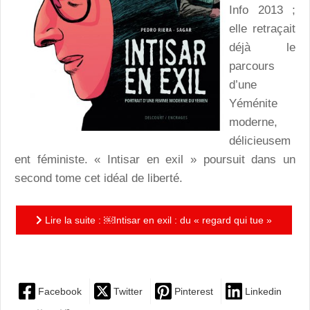
Info 2013 ;
elle retraçait
déjà le
parcours
d’une
Yéménite
moderne,
délicieusem
ent féministe. « Intisar en exil » poursuit dans un
second tome cet idéal de liberté.
Lire la suite : ￼Intisar en exil : du « regard qui tue »
et des « connexions bizarres »
Facebook
Twitter
Pinterest
Linkedin