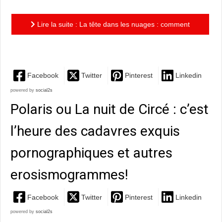
Lire la suite : La tête dans les nuages : comment
vivre de son art ?
Facebook
Twitter
Pinterest
Linkedin
powered by
social2s
Polaris ou La nuit de Circé : c’est
l’heure des cadavres exquis
pornographiques et autres
erosismogrammes!
Facebook
Twitter
Pinterest
Linkedin
powered by
social2s