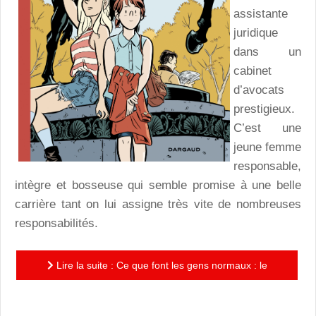
assistante
juridique
dans un
cabinet
d’avocats
prestigieux.
C’est une
jeune femme
responsable,
intègre et bosseuse qui semble promise à une belle
carrière tant on lui assigne très vite de nombreuses
responsabilités.
Lire la suite : Ce que font les gens normaux : le
portrait croisé de deux jeunes amies dans le tourbillon