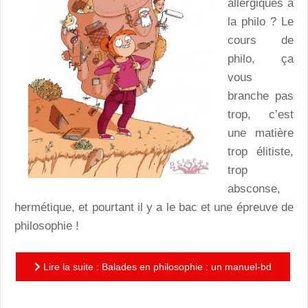
allergiques à
la philo ? Le
cours de
philo, ça
vous
branche pas
trop, c’est
une matière
trop élitiste,
trop
absconse,
hermétique, et pourtant il y a le bac et une épreuve de
philosophie !
Lire la suite : Balades en philosophie : un manuel-bd
pour mieux comprendre la vie !