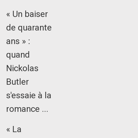
« Un baiser
de quarante
ans » :
quand
Nickolas
Butler
s'essaie à la
romance ...
« La