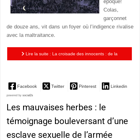
époque!
Colas,
garçonnet
de douze ans, vit dans un foyer où l’indigence rivalise
avec la maltraitance.
Lire la suite : La croisade des innocents : de la
puissance des histoires et des réveils douloureux
Facebook
Twitter
Pinterest
Linkedin
powered by
social2s
Les mauvaises herbes : le
témoignage bouleversant d’une
esclave sexuelle de l’armée