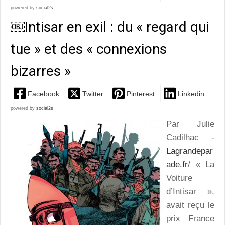
powered by
social2s
￼Intisar en exil : du « regard qui
tue » et des « connexions
bizarres »
Facebook
Twitter
Pinterest
Linkedin
powered by
social2s
Par Julie
Cadilhac -
Lagrandepar
ade.fr
/ « La
Voiture
d’Intisar »,
avait reçu le
prix France