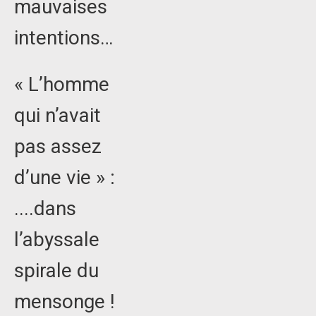
mauvaises
intentions…
« L’homme
qui n’avait
pas assez
d’une vie » :
....dans
l’abyssale
spirale du
mensonge !