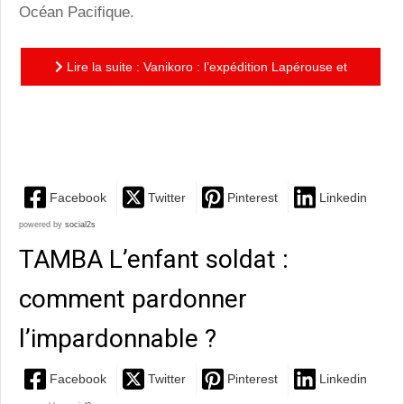
Océan Pacifique.
Lire la suite : Vanikoro : l’expédition Lapérouse et
son naufrage magnifiés par les couleurs de Patrick
Prugne
Facebook
Twitter
Pinterest
Linkedin
powered by
social2s
TAMBA L’enfant soldat :
comment pardonner
l’impardonnable ?
Facebook
Twitter
Pinterest
Linkedin