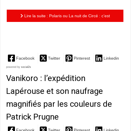
Lire la suite : Polaris ou La nuit de Circé : c’est
l’heure des cadavres exquis pornographiques et
autres...
Facebook
Twitter
Pinterest
Linkedin
powered by
social2s
Vanikoro : l’expédition
Lapérouse et son naufrage
magnifiés par les couleurs de
Patrick Prugne
Facebook
Twitter
Pinterest
Linkedin