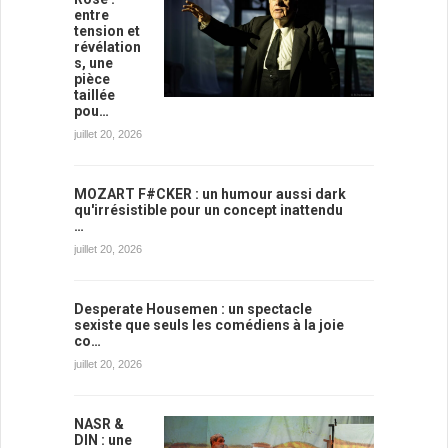
entre
tension et
révélation
s, une
pièce
taillée
pou…
juillet 20, 2026
MOZART F#CKER : un humour aussi dark
qu'irrésistible pour un concept inattendu
…
juillet 20, 2026
Desperate Housemen : un spectacle
sexiste que seuls les comédiens à la joie
co…
juillet 20, 2026
NASR &
DIN : une