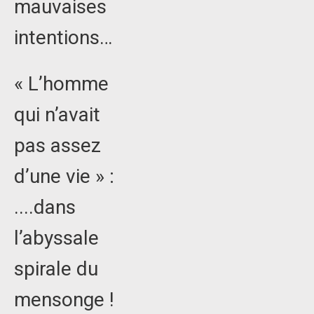
mauvaises
intentions…
« L’homme
qui n’avait
pas assez
d’une vie » :
....dans
l’abyssale
spirale du
mensonge !