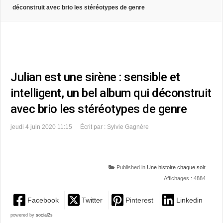
déconstruit avec brio les stéréotypes de genre
Julian est une sirène : sensible et
intelligent, un bel album qui déconstruit
avec brio les stéréotypes de genre
jeudi 4 juin 2020 11:15
Écrit par : Sylvie Gagnère
Published in
Une histoire chaque soir
Affichages : 4884
Facebook
Twitter
Pinterest
Linkedin
powered by
social2s