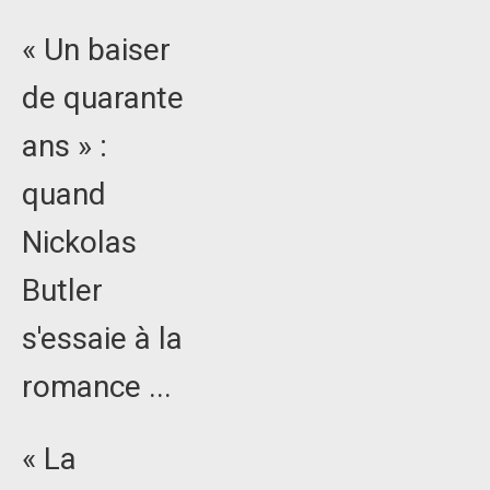
« Un baiser
de quarante
ans » :
quand
Nickolas
Butler
s'essaie à la
romance ...
« La