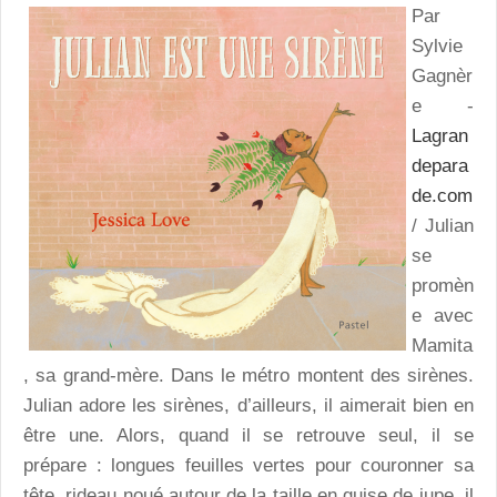
Par
Sylvie
Gagnèr
e -
Lagran
depara
de.com
/ Julian
se
promèn
e avec
Mamita
, sa grand-mère. Dans le métro montent des sirènes.
Julian adore les sirènes, d’ailleurs, il aimerait bien en
être une. Alors, quand il se retrouve seul, il se
prépare : longues feuilles vertes pour couronner sa
tête, rideau noué autour de la taille en guise de jupe, il