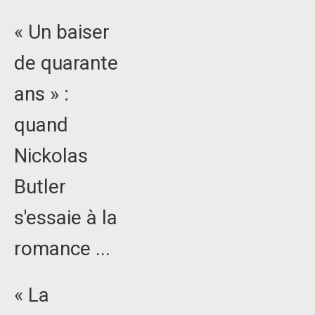
« Un baiser
de quarante
ans » :
quand
Nickolas
Butler
s'essaie à la
romance ...
« La