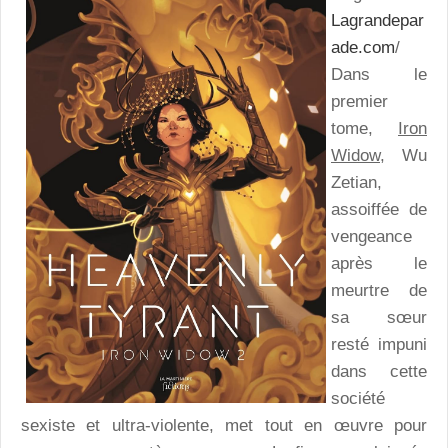
Lagrandepar
ade.com
/
Dans le
premier
tome,
Iron
Widow,
Wu
Zetian,
assoiffée de
vengeance
après le
meurtre de
sa sœur
resté impuni
dans cette
société
sexiste et ultra-violente, met tout en œuvre pour