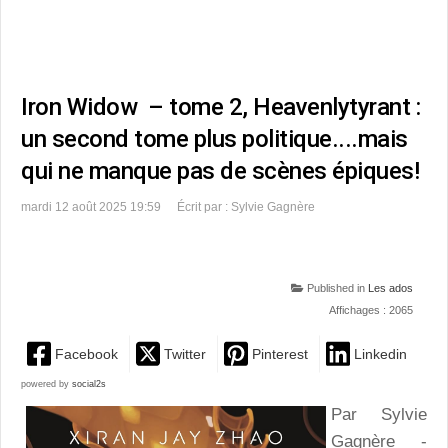
Iron Widow – tome 2, Heavenlytyrant :
un second tome plus politique....mais
qui ne manque pas de scènes épiques!
mardi 12 août 2025 19:59
Écrit par : Sylvie Gagnère
Published in
Les ados
Affichages : 2065
Facebook
Twitter
Pinterest
Linkedin
powered by
social2s
Par Sylvie
Gagnère -