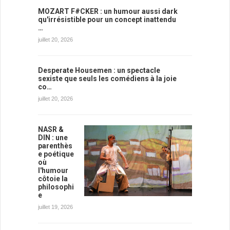
MOZART F#CKER : un humour aussi dark
qu'irrésistible pour un concept inattendu
…
juillet 20, 2026
Desperate Housemen : un spectacle
sexiste que seuls les comédiens à la joie
co…
juillet 20, 2026
NASR &
DIN : une
parenthès
e poétique
où
l'humour
côtoie la
philosophi
e
juillet 19, 2026