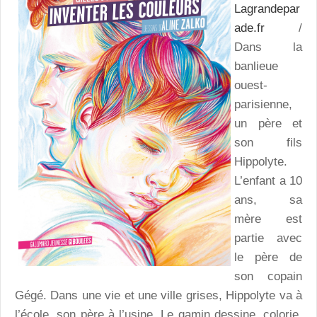
Lagrandepar
ade.fr
/
Dans la
banlieue
ouest-
parisienne,
un père et
son fils
Hippolyte.
L’enfant a 10
ans, sa
mère est
partie avec
le père de
son copain
Gégé. Dans une vie et une ville grises, Hippolyte va à
l’école, son père à l’usine. Le gamin dessine, colorie.