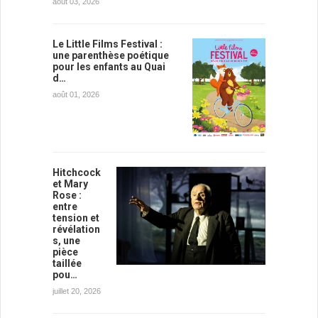
août 03, 2026
Le Little Films Festival :
une parenthèse poétique
pour les enfants au Quai
d…
août 01, 2026
Hitchcock
et Mary
Rose :
entre
tension et
révélation
s, une
pièce
taillée
pou…
juillet 20, 2026