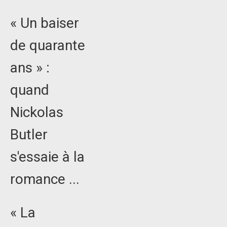
« Un baiser
de quarante
ans » :
quand
Nickolas
Butler
s'essaie à la
romance ...
« La