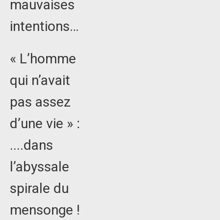
mauvaises
intentions…
« L’homme
qui n’avait
pas assez
d’une vie » :
....dans
l’abyssale
spirale du
mensonge !